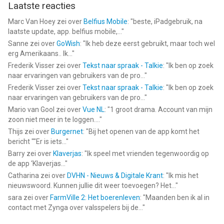
Laatste reacties
Marc Van Hoey
zei over
Belfius Mobile
: "
beste, iPadgebruik, na
laatste update, app. belfius mobile,...
"
Sanne
zei over
GoWish
: "
Ik heb deze eerst gebruikt, maar toch wel
erg Amerikaans.. Ik...
"
Frederik Visser
zei over
Tekst naar spraak - Talkie
: "
Ik ben op zoek
naar ervaringen van gebruikers van de pro...
"
Frederik Visser
zei over
Tekst naar spraak - Talkie
: "
Ik ben op zoek
naar ervaringen van gebruikers van de pro...
"
Mario van Gool
zei over
Vue NL
: "
1 groot drama. Account van mijn
zoon niet meer in te loggen....
"
Thijs
zei over
Burgernet
: "
Bij het openen van de app komt het
bericht ""Er is iets...
"
Barry
zei over
Klaverjas
: "
Ik speel met vrienden tegenwoordig op
de app ‘Klaverjas...
"
Catharina
zei over
DVHN - Nieuws & Digitale Krant
: "
Ik mis het
nieuwswoord. Kunnen jullie dit weer toevoegen? Het...
"
sara
zei over
FarmVille 2: Het boerenleven
: "
Maanden ben ik al in
contact met Zynga over valsspelers bij de...
"