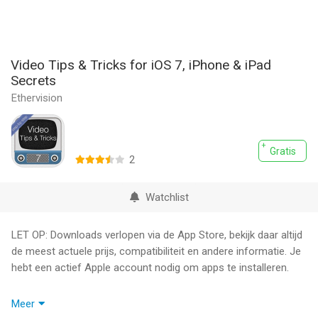
Video Tips & Tricks for iOS 7, iPhone & iPad
Secrets
Ethervision
Gratis
2
Watchlist
LET OP: Downloads verlopen via de App Store, bekijk daar altijd
de meest actuele prijs, compatibiliteit en andere informatie. Je
hebt een actief Apple account nodig om apps te installeren.
Free Today Only!
Meer
• The only TIPS app with a FULL VIDEO WALKTHROUGH for