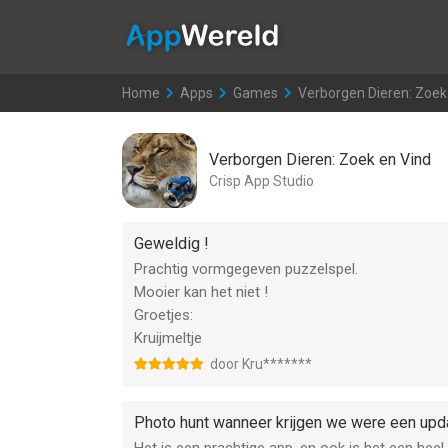
AppWereld
Home
>
Apps
>
Games
>
Verborgen Dieren: Zoek
Verborgen Dieren: Zoek en Vind
Crisp App Studio
Geweldig !
Prachtig vormgegeven puzzelspel.
Mooier kan het niet !
Groetjes:
Kruijmeltje
door Kru*******
Photo hunt wanneer krijgen we were een upd