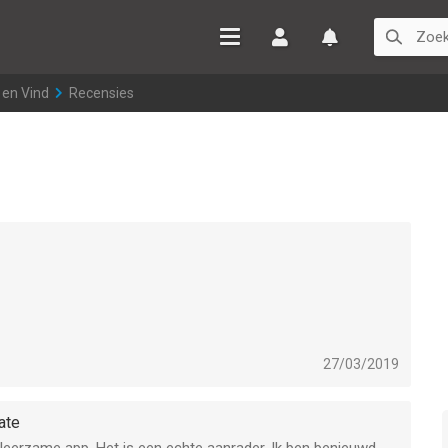
Inloggen
Watchlist
 en Vind
>
Recensies
27/03/2019
ate