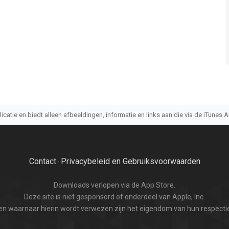
atie en biedt alleen afbeeldingen, informatie en links aan die via de iTunes AP
Contact
Privacybeleid en Gebruiksvoorwaarden
·
Downloads verlopen via de App Store.
Deze site is niet gesponsord of onderdeel van Apple, Inc.
n waarnaar hierin wordt verwezen zijn het eigendom van hun respectie