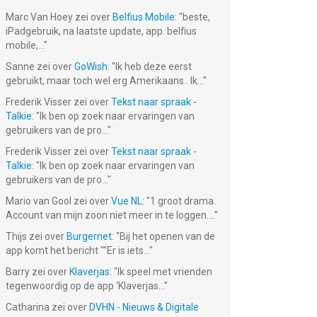
Marc Van Hoey
zei over
Belfius Mobile
: "
beste,
iPadgebruik, na laatste update, app. belfius
mobile,...
"
Sanne
zei over
GoWish
: "
Ik heb deze eerst
gebruikt, maar toch wel erg Amerikaans.. Ik...
"
Frederik Visser
zei over
Tekst naar spraak -
Talkie
: "
Ik ben op zoek naar ervaringen van
gebruikers van de pro...
"
Frederik Visser
zei over
Tekst naar spraak -
Talkie
: "
Ik ben op zoek naar ervaringen van
gebruikers van de pro...
"
Mario van Gool
zei over
Vue NL
: "
1 groot drama.
Account van mijn zoon niet meer in te loggen....
"
Thijs
zei over
Burgernet
: "
Bij het openen van de
app komt het bericht ""Er is iets...
"
Barry
zei over
Klaverjas
: "
Ik speel met vrienden
tegenwoordig op de app ‘Klaverjas...
"
Catharina
zei over
DVHN - Nieuws & Digitale