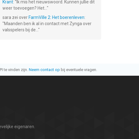
Krant
: "
Ik mis het nieuwswoord. Kunnen jullie dit
weer toevoegen? Het...
"
sara
zei over
FarmVille 2: Het boerenleven
:
"
Maanden ben ik al in contact met Zynga over
valsspelers bij de...
"
I te vinden zijn.
Neem contact op
bij eventuele vragen.
velijke eigenaren.