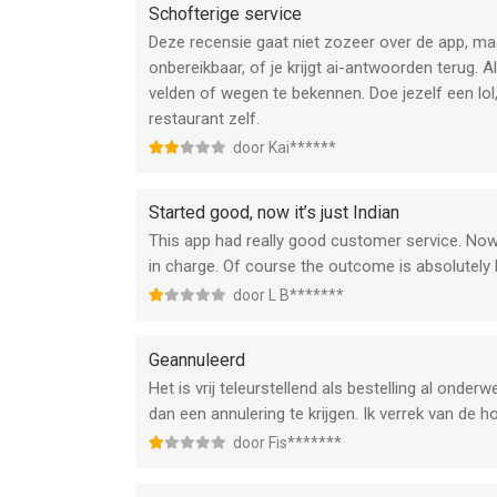
Schofterige service
Deze recensie gaat niet zozeer over de app, maa
onbereikbaar, of je krijgt ai-antwoorden terug.
velden of wegen te bekennen. Doe jezelf een lol
restaurant zelf.
door Kai******
Started good, now it’s just Indian
This app had really good customer service. Now
in charge. Of course the outcome is absolutely l
door L B*******
Geannuleerd
Het is vrij teleurstellend als bestelling al onde
dan een annulering te krijgen. Ik verrek van de ho
door Fis*******