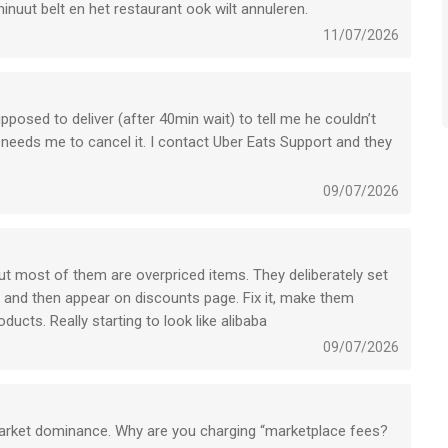
minuut belt en het restaurant ook wilt annuleren.
11/07/2026
pposed to deliver (after 40min wait) to tell me he couldn’t
 needs me to cancel it. I contact Uber Eats Support and they
its way.
ent people in support repeated the same answer “we see that the
09/07/2026
e delivery person themselves so they simply thank me for my
I’m chatting with, they agreed that there’s seems to be a
ut most of them are overpriced items. They deliberately set
h, and then appear on discounts page. Fix it, make them
ou and then having to figure out an alternative for dinner
ucts. Really starting to look like alibaba
d service, this is actually food we were waiting for.
09/07/2026
market dominance. Why are you charging “marketplace fees?