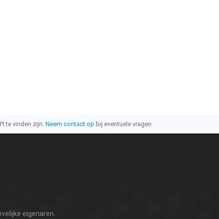
I te vinden zijn.
Neem contact op
bij eventuele vragen.
velijke eigenaren.