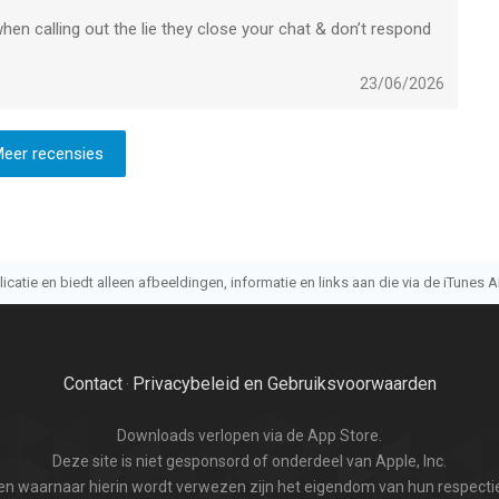
when calling out the lie they close your chat & don’t respond
23/06/2026
eer recensies
atie en biedt alleen afbeeldingen, informatie en links aan die via de iTunes AP
Contact
Privacybeleid en Gebruiksvoorwaarden
·
Downloads verlopen via de App Store.
Deze site is niet gesponsord of onderdeel van Apple, Inc.
n waarnaar hierin wordt verwezen zijn het eigendom van hun respectie