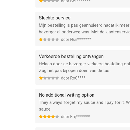
door Bet*******
Slechte service
Mijn bestelling is pas geannuleerd nadat ik me
bezorger al onderweg was. Met de klantenservice
door Nsn*******
Verkeerde bestelling ontvangen
Helaas door de bezorger verkeerd bestelling on
Zag het pas bij open doen van de tas..
door Ro0****
No additional writing option
They always forget my sauce and I pay for it. W
sauce
door Enj*******