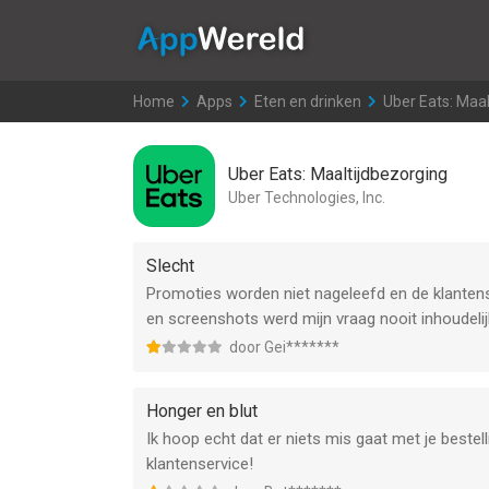
AppWereld
Home
>
Apps
>
Eten en drinken
>
Uber Eats: Maal
Uber Eats: Maaltijdbezorging
Uber Technologies, Inc.
Slecht
Promoties worden niet nageleefd en de klanten
en screenshots werd mijn vraag nooit inhoudelij
door Gei*******
Honger en blut
Ik hoop echt dat er niets mis gaat met je bestel
klantenservice!