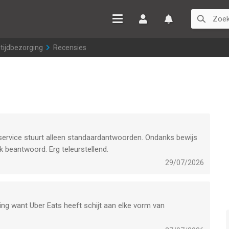
Inloggen
Watchlist
tijdbezorging
>
Recensies
service stuurt alleen standaardantwoorden. Ondanks bewijs
k beantwoord. Erg teleurstellend.
29/07/2026
ling want Uber Eats heeft schijt aan elke vorm van