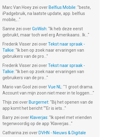
Marc Van Hoey
zei over
Belfius Mobile
: "
beste,
iPadgebruik, na laatste update, app. belfius
mobile,...
"
Sanne
zei over
GoWish
: "
Ik heb deze eerst
gebruikt, maar toch wel erg Amerikaans.. Ik...
"
Frederik Visser
zei over
Tekst naar spraak -
Talkie
: "
Ik ben op zoek naar ervaringen van
gebruikers van de pro...
"
Frederik Visser
zei over
Tekst naar spraak -
Talkie
: "
Ik ben op zoek naar ervaringen van
gebruikers van de pro...
"
Mario van Gool
zei over
Vue NL
: "
1 groot drama.
Account van mijn zoon niet meer in te loggen....
"
Thijs
zei over
Burgernet
: "
Bij het openen van de
app komt het bericht ""Er is iets...
"
Barry
zei over
Klaverjas
: "
Ik speel met vrienden
tegenwoordig op de app ‘Klaverjas...
"
Catharina
zei over
DVHN - Nieuws & Digitale