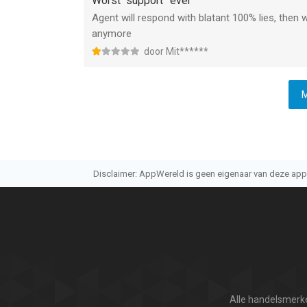
Worst “support” ever
Agent will respond with blatant 100% lies, then 
anymore
door Mit******
M
Disclaimer: AppWereld is geen eigenaar van deze applic
Alle handelsmerke