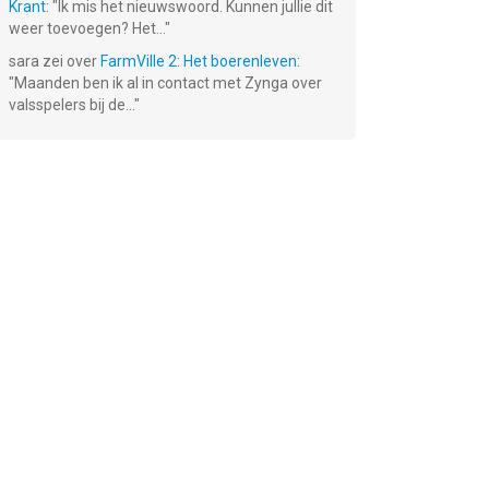
Krant
: "
Ik mis het nieuwswoord. Kunnen jullie dit
weer toevoegen? Het...
"
sara
zei over
FarmVille 2: Het boerenleven
:
"
Maanden ben ik al in contact met Zynga over
valsspelers bij de...
"