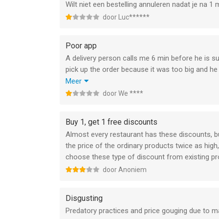
Wilt niet een bestelling annuleren nadat je na 1 
door Luc******
Poor app
A delivery person calls me 6 min before he is su
pick up the order because it was too big and he
tell me that the order was picked up and it’s on 
Meer
It’s truly like “talking to a wall”. Three differ
door We ****
order is on its way” but they cannot contact th
understanding and end the chat.
Buy 1, get 1 free discounts
Two hours later, and the fourth support person 
Almost every restaurant has these discounts, b
problem and cancelled the order.
the price of the ordinary products twice as hig
The problem is two lost hours of chatting with y
choose these type of discount from existing prod
because it’s not just about uber Ests poor app an
door Anoniem
Disgusting
Predatory practices and price gouging due to 