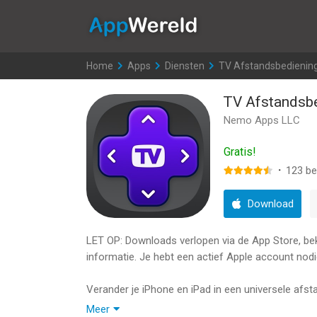
AppWereld
Home
>
Apps
>
Diensten
>
TV Afstandsbediening
TV Afstandsbe
Nemo Apps LLC
Gratis!
·
123
be
Download
LET OP: Downloads verlopen via de App Store, bekij
informatie. Je hebt een actief Apple account nodi
Verander je iPhone en iPad in een universele afs
streamingapparaten.
Meer