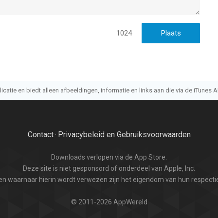
1024
 Element, Magnavox, Grundig, Onida, OnePlus, Realme, Xiaomi,
atie en biedt alleen afbeeldingen, informatie en links aan die via de iTunes AP
, Westinghouse
v-merken. Alle handelsmerken zijn eigendom van hun
Contact
Privacybeleid en Gebruiksvoorwaarden
·
aliteit die het tv-platform biedt voor bediening door apps. De
Downloads verlopen via de App Store.
model. Sommige van de hier genoemde functies van de
Deze site is niet gesponsord of onderdeel van Apple, Inc.
hikbaar voor je tv.
n waarnaar hierin wordt verwezen zijn het eigendom van hun respectie
l/internet-services/itunes/dev/stdeula
© 2011-2026 AppWereld