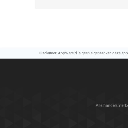
• LG
• Sony
• Vizio (2016+)
• TCL
• Hisense
• Sharp
• Toshiba
Ook: Philips, Insignia, Panasonic, JVC, RCA, Onn,
Disclaimer: AppWereld is geen eigenaar van deze applic
Skyworth, Blaupunkt, Metz, XGIMI, Haier, Pioneer
Deze app is niet gelieerd aan de hier genoemde t
respectieve eigenaren.
We proberen het maximale te halen uit de function
mogelijkheden variëren echter per fabrikant en 
afstandsbediening zijn daardoor mogelijk niet besc
Alle handelsmerke
Gebruiksvoorwaarden: https://www.apple.com/lega
--