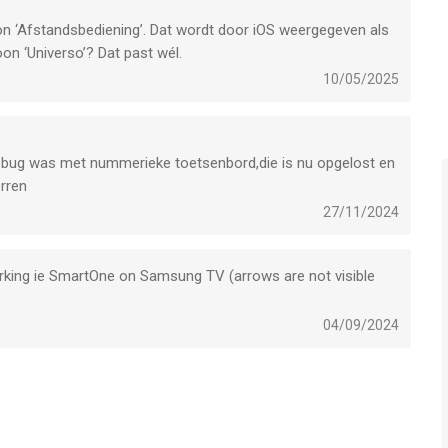
pen.
oon ‘Afstandsbediening’. Dat wordt door iOS weergegeven als
itvoeringen zoals Space Gray, Silver, Gold, Rose Gold en
on ‘Universo’? Dat past wél.
10/05/2025
N (WoL) om tv's in te schakelen die dit ondersteunen.
en, terugspoelen en vooruitspoelen.
r bug was met nummerieke toetsenbord,die is nu opgelost en
pen en het numerieke toetsenblok.
erren
 Op afstandsbedieningen voor streamingapparaten kunnen
27/11/2024
working ie SmartOne on Samsung TV (arrows are not visible
 beveiligde verbinding met de tv. Er wordt geen IR (infrarood)
ng.
04/09/2024
PnP-detectie om automatisch apparaten op het thuisnetwerk te
ng:
, zet je hem zachter vanuit de andere kamer.