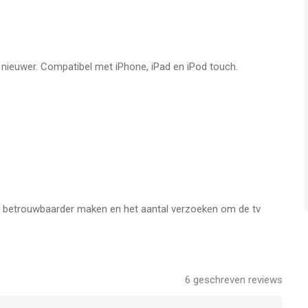
, niet op je telefoon.
tegelijk over.
f nieuwer. Compatibel met iPhone, iPad en iPod touch.
Tube-video.
 de huidige afspeelpositie.
den op het grote scherm.
's betrouwbaarder maken en het aantal verzoeken om de tv
ingers, of gebruik gewoon je stem.
ngangen.
6
geschreven reviews
isney met een tik.
 HDMI1, HDMI2 of Antenne ("Live TV").