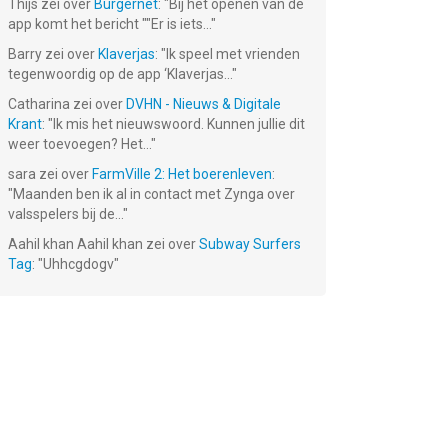
Thijs
zei over
Burgernet
: "
Bij het openen van de
app komt het bericht ""Er is iets...
"
Barry
zei over
Klaverjas
: "
Ik speel met vrienden
tegenwoordig op de app ‘Klaverjas...
"
Catharina
zei over
DVHN - Nieuws & Digitale
Krant
: "
Ik mis het nieuwswoord. Kunnen jullie dit
weer toevoegen? Het...
"
sara
zei over
FarmVille 2: Het boerenleven
:
"
Maanden ben ik al in contact met Zynga over
valsspelers bij de...
"
Aahil khan Aahil khan
zei over
Subway Surfers
Tag
: "
Uhhcgdogv
"