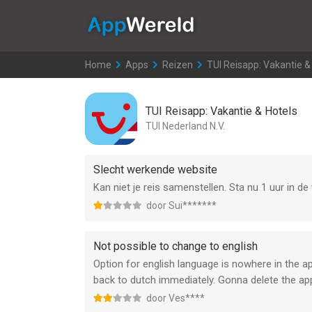
AppWereld
Home
>
Apps
>
Reizen
>
TUI Reisapp: Vakantie &
TUI Reisapp: Vakantie & Hotels
TUI Nederland N.V.
Slecht werkende website
Kan niet je reis samenstellen. Sta nu 1 uur in 
door Sui*******
Not possible to change to english
Option for english language is nowhere in the a
back to dutch immediately. Gonna delete the app 
door Ves****