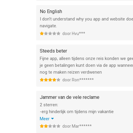
No English
I don’t understand why you app and website doesn
navigate.
door Hvu***
Steeds beter
Fijne app, alleen tijdens onze reis konden we g
je geen betalingen kunt doen via de app wanneer 
nog te maken reizen verdwenen
door Ron*******
Jammer van de vele reclame
2 sterren:
-erg hinderlijk om tijdens mijn vakantie
zeer regelmatig door deze app aanbiedingen en
Meer
optie specifiek uit te zetten. Je kan wel is deze 
door Mar******
mededelingen meer over mijn reis zelf. Voelt er