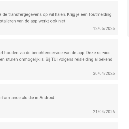
e de transfergegevens op wil halen. Krijg je een foutmelding
stalleren van de app werkt ook niet
12/05/2026
et houden via de berichtenservice van de app. Deze service
en sturen onmogelijk is. Bij TUI volgens reisleiding al bekend
tact op te nemen tijdens je vakantie is er niet……
op de knop transfer … och nee die werkt ook niet. Handig joh
30/04/2026
erformance als die in Android.
21/04/2026