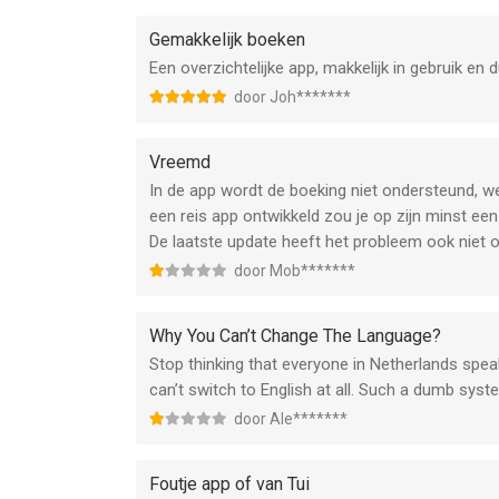
verwachten.
Gemakkelijk boeken
-de reisperiode in de app komt niet overeen me
Een overzichtelijke app, makkelijk in gebruik en 
door Joh*******
Vreemd
In de app wordt de boeking niet ondersteund, we
een reis app ontwikkeld zou je op zijn minst een
De laatste update heeft het probleem ook niet o
door Mob*******
Why You Can’t Change The Language?
Stop thinking that everyone in Netherlands spe
can’t switch to English at all. Such a dumb syst
door Ale*******
Foutje app of van Tui