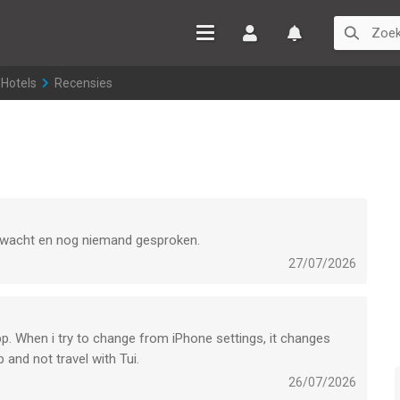
Inloggen
Watchlist
 Hotels
>
Recensies
de wacht en nog niemand gesproken.
27/07/2026
pp. When i try to change from iPhone settings, it changes
and not travel with Tui.
26/07/2026