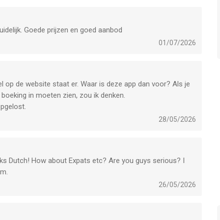
t de reisdocumenten.
duidelijk. Goede prijzen en goed aanbod
01/07/2026
l op de website staat er. Waar is deze app dan voor? Als je
 boeking in moeten zien, zou ik denken.
pgelost.
28/05/2026
aks Dutch! How about Expats etc? Are you guys serious? I
em.
26/05/2026