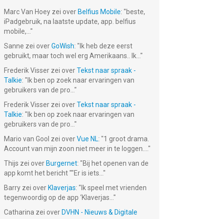
Marc Van Hoey
zei over
Belfius Mobile
: "
beste,
iPadgebruik, na laatste update, app. belfius
mobile,...
"
Sanne
zei over
GoWish
: "
Ik heb deze eerst
gebruikt, maar toch wel erg Amerikaans.. Ik...
"
Frederik Visser
zei over
Tekst naar spraak -
Talkie
: "
Ik ben op zoek naar ervaringen van
gebruikers van de pro...
"
Frederik Visser
zei over
Tekst naar spraak -
Talkie
: "
Ik ben op zoek naar ervaringen van
gebruikers van de pro...
"
Mario van Gool
zei over
Vue NL
: "
1 groot drama.
Account van mijn zoon niet meer in te loggen....
"
Thijs
zei over
Burgernet
: "
Bij het openen van de
app komt het bericht ""Er is iets...
"
Barry
zei over
Klaverjas
: "
Ik speel met vrienden
tegenwoordig op de app ‘Klaverjas...
"
Catharina
zei over
DVHN - Nieuws & Digitale