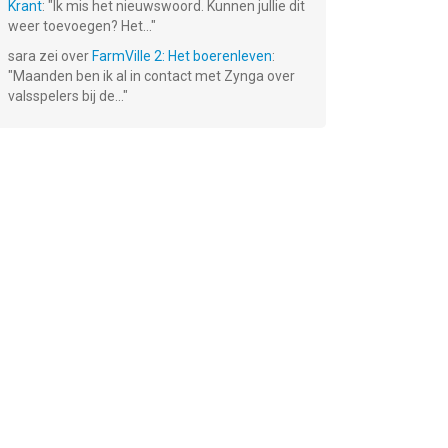
Krant
: "
Ik mis het nieuwswoord. Kunnen jullie dit
weer toevoegen? Het...
"
sara
zei over
FarmVille 2: Het boerenleven
:
"
Maanden ben ik al in contact met Zynga over
valsspelers bij de...
"