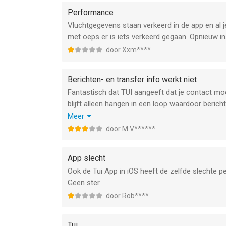
Performance
Vluchtgegevens staan verkeerd in de app en al j
met oeps er is iets verkeerd gegaan. Opnieuw in
door Xxm****
Berichten- en transfer info werkt niet
Fantastisch dat TUI aangeeft dat je contact mo
blijft alleen hangen in een loop waardoor bericht
maar wordt niet opgelost. Andere manier om con
Meer
Wil je je transfer informatie bekijken druk dan 
door M V******
een app van Tui
App slecht
Ook de Tui App in iOS heeft de zelfde slechte p
Geen ster.
door Rob****
Tui