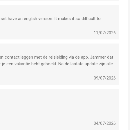
t have an english version. It makes it so difficult to
11/07/2026
een contact leggen met de reisleiding via de app. Jammer dat
je een vakantie hebt geboekt. Na de laatste update zijn alle
09/07/2026
 reclame te krijgen. Ik ben geen optie gekomen om deze
optie uitzetten, maar dan krijg ik ook geen belangrijke
04/07/2026
g bedelend en een groot bedrijf als TUI zou je anders