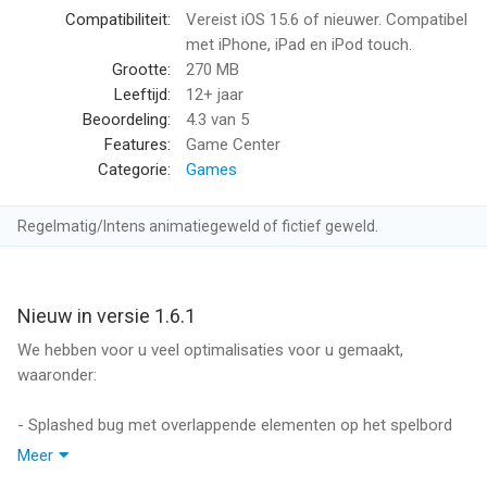
• zowel rechts- als linkshandige lay-outs
Compatibiliteit:
Vereist iOS 15.6 of nieuwer. Compatibel
• Speciale bonussysteem invloed zijn op de uiteindelijke score
met iPhone, iPad en iPod touch.
• Random aanbiedingen - elke hand is fris
Grootte:
270 MB
• Ongelimiteerd herstellen
Leeftijd:
12+ jaar
• Hints maken het gemakkelijk voor iedereen om te spelen
Beoordeling:
4.3
van 5
• Veel uitdagende prestaties
Features:
Game Center
• Global leaderboards
Categorie:
Games
• Social sharing: Facebook, Twitter, e-mail, SMS
• Het spel is vertaald in 7 talen
Regelmatig/Intens animatiegeweld of fictief geweld.
• Spelregels opgenomen in de toepassing
Ben jij een fan van verschillende training van de geest games?
Of je raadsels op te lossen, is het niet?
Nieuw in versie 1.6.1
Gewoon nooit solitaire gespeeld of kaartspellen voordat?
We hebben voor u veel optimalisaties voor u gemaakt,
Maak je geen zorgen, probeer deze eenvoudige, leuke en
waaronder:
verslavende kaartspel!
- Splashed bug met overlappende elementen op het spelbord
Als je van Free Cell, Hearts, Spider, TriPeaks, Diamond, Pyramid
Meer
Solitaire games of mahjong spelen, moet u zeker zult genieten
- Andere kleine maar belangrijke verbeteringen voor een betere