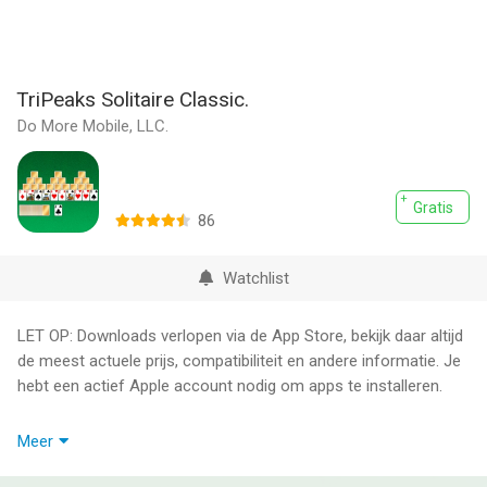
TriPeaks Solitaire Classic.
Do More Mobile, LLC.
Gratis
86
Watchlist
LET OP: Downloads verlopen via de App Store, bekijk daar altijd
de meest actuele prijs, compatibiliteit en andere informatie. Je
hebt een actief Apple account nodig om apps te installeren.
Hou je van het spelen van solitaire? Probeer TriPeaks - leuk en
Meer
makkelijk te Solitaire spel te spelen! TriPeaks is een variant van
de Golf en Black Hole Solitaire en is ook bekend als Tri Towers,