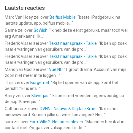
Laatste reacties
Marc Van Hoey
zei over
Belfius Mobile
: "
beste, iPadgebruik, na
laatste update, app. belfius mobile,...
"
Sanne
zei over
GoWish
: "
Ik heb deze eerst gebruikt, maar toch wel
erg Amerikaans.. Ik...
"
Frederik Visser
zei over
Tekst naar spraak - Talkie
: "
Ik ben op zoek
naar ervaringen van gebruikers van de pro...
"
Frederik Visser
zei over
Tekst naar spraak - Talkie
: "
Ik ben op zoek
naar ervaringen van gebruikers van de pro...
"
Mario van Gool
zei over
Vue NL
: "
1 groot drama. Account van mijn
zoon niet meer in te loggen....
"
Thijs
zei over
Burgernet
: "
Bij het openen van de app komt het
bericht ""Er is iets...
"
Barry
zei over
Klaverjas
: "
Ik speel met vrienden tegenwoordig op
de app ‘Klaverjas...
"
Catharina
zei over
DVHN - Nieuws & Digitale Krant
: "
Ik mis het
nieuwswoord. Kunnen jullie dit weer toevoegen? Het...
"
sara
zei over
FarmVille 2: Het boerenleven
: "
Maanden ben ik al in
contact met Zynga over valsspelers bij de...
"