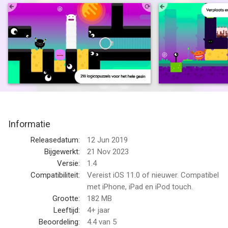
puzzelgame. Kleurrijke helden rollen dapper door meer dan 200
doolhoven verspreid over 7 unieke planeten waar geen enkele
Thinkroll ooit eerder heeft gerold!
Een stelletje knotsgekke aliens zal je van oor tot oor laten
grijnzen, maar voor het bereiken van je doel heb je hersens en
vlugge vingers nodig. Zet alles op alles om de wachtende UFO
te halen, want die straalt je Thinkroll naar de volgende
doldwaze planeet.
Informatie
MAAK KENNIS MET DE ALIENS
Releasedatum:
12 Jun 2019
Thinkrolls en Thinkrolls 2 introduceerden onze rollende helden.
Bijgewerkt:
21 Nov 2023
Thinkrolls: Kings & Queens voegde gave nieuwe concepten en
Versie:
1.4
draken toe. Deze keer knalt Thinkrolls Space de bekroonde
Compatibiliteit:
Vereist iOS 11.0 of nieuwer. Compatibel
serie rechtstreeks de ruimte in.
met iPhone, iPad en iPod touch.
Grootte:
182 MB
Kom oog in oog te staan met slijmmonsters, piepende robots,
Leeftijd:
4+ jaar
verende sopraan-aliens en kaasmonsters die dol zijn op
Beoordeling:
4.4
van 5