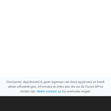
Disclaimer: AppWereld is geen eigenaar van deze applicatie en biedt
alleen afbeeldingen, informatie en links aan die via de iTunes API te
vinden zijn.
Neem contact op
bij eventuele vragen.