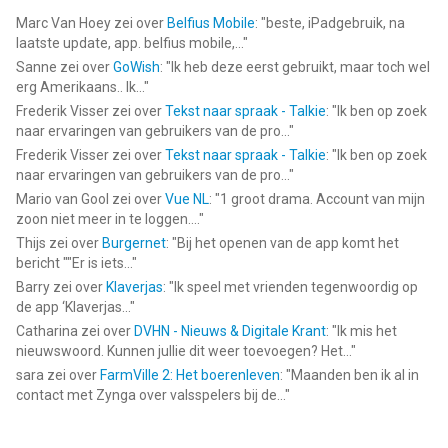
gecreëerd met liefde! Lees meer over ons op avokiddo.com.
Marc Van Hoey
zei over
Belfius Mobile
: "
beste, iPadgebruik, na
laatste update, app. belfius mobile,...
"
--
Sanne
zei over
GoWish
: "
Ik heb deze eerst gebruikt, maar toch wel
erg Amerikaans.. Ik...
"
Thinkrolls Space van AVOKIDDO is een app voor iPhone, iPad
Frederik Visser
zei over
Tekst naar spraak - Talkie
: "
Ik ben op zoek
en iPod touch met iOS versie 11.0 of hoger, geschikt bevonden
naar ervaringen van gebruikers van de pro...
"
voor gebruikers met leeftijden vanaf
4 jaar
.
Frederik Visser
zei over
Tekst naar spraak - Talkie
: "
Ik ben op zoek
naar ervaringen van gebruikers van de pro...
"
Informatie voor Thinkrolls Spaceis het laatst vergeleken op 9
Mario van Gool
zei over
Vue NL
: "
1 groot drama. Account van mijn
Aug om 08:52.
zoon niet meer in te loggen....
"
Thijs
zei over
Burgernet
: "
Bij het openen van de app komt het
bericht ""Er is iets...
"
Barry
zei over
Klaverjas
: "
Ik speel met vrienden tegenwoordig op
de app ‘Klaverjas...
"
Catharina
zei over
DVHN - Nieuws & Digitale Krant
: "
Ik mis het
nieuwswoord. Kunnen jullie dit weer toevoegen? Het...
"
sara
zei over
FarmVille 2: Het boerenleven
: "
Maanden ben ik al in
contact met Zynga over valsspelers bij de...
"