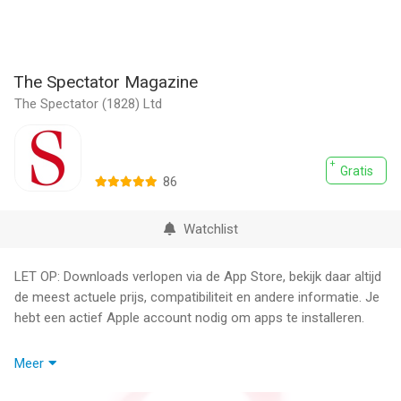
The Spectator Magazine
The Spectator (1828) Ltd
Gratis
86
Watchlist
LET OP: Downloads verlopen via de App Store, bekijk daar altijd
de meest actuele prijs, compatibiliteit en andere informatie. Je
hebt een actief Apple account nodig om apps te installeren.
The Spectator app is a subscriber exclusive that gives you the
Meer
best of news, comment and culture from the world’s oldest
magazine.