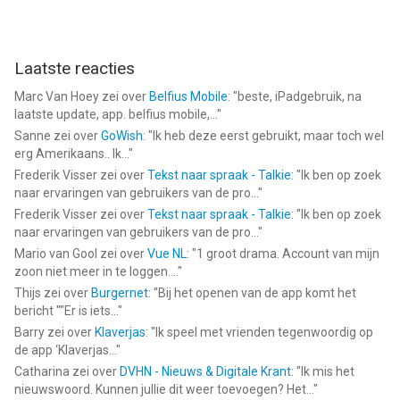
Laatste reacties
Marc Van Hoey
zei over
Belfius Mobile
: "
beste, iPadgebruik, na
laatste update, app. belfius mobile,...
"
Sanne
zei over
GoWish
: "
Ik heb deze eerst gebruikt, maar toch wel
erg Amerikaans.. Ik...
"
Frederik Visser
zei over
Tekst naar spraak - Talkie
: "
Ik ben op zoek
naar ervaringen van gebruikers van de pro...
"
Frederik Visser
zei over
Tekst naar spraak - Talkie
: "
Ik ben op zoek
naar ervaringen van gebruikers van de pro...
"
Mario van Gool
zei over
Vue NL
: "
1 groot drama. Account van mijn
zoon niet meer in te loggen....
"
Thijs
zei over
Burgernet
: "
Bij het openen van de app komt het
bericht ""Er is iets...
"
Barry
zei over
Klaverjas
: "
Ik speel met vrienden tegenwoordig op
de app ‘Klaverjas...
"
Catharina
zei over
DVHN - Nieuws & Digitale Krant
: "
Ik mis het
nieuwswoord. Kunnen jullie dit weer toevoegen? Het...
"