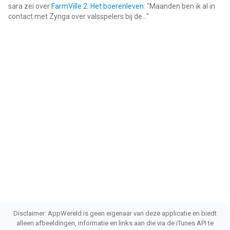
sara
zei over
FarmVille 2: Het boerenleven
: "
Maanden ben ik al in
contact met Zynga over valsspelers bij de...
"
Disclaimer: AppWereld is geen eigenaar van deze applicatie en biedt
alleen afbeeldingen, informatie en links aan die via de iTunes API te