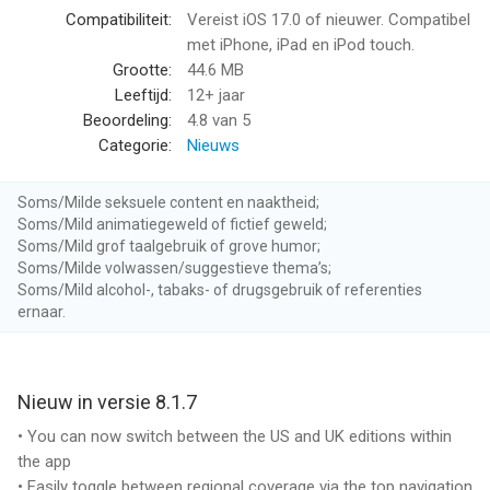
--
Compatibiliteit:
Vereist iOS 17.0 of nieuwer. Compatibel
met iPhone, iPad en iPod touch.
The Spectator Magazine van The Spectator (1828) Ltd is een
Grootte:
44.6 MB
app voor iPhone, iPad en iPod touch met iOS versie 17.0 of
Leeftijd:
12+ jaar
hoger, geschikt bevonden voor gebruikers met leeftijden vanaf
Beoordeling:
4.8
van 5
12 jaar
.
Categorie:
Nieuws
Informatie voor The Spectator Magazineis het laatst
Soms/Milde seksuele content en naaktheid;
vergeleken op 8 Aug om 04:00.
Soms/Mild animatiegeweld of fictief geweld;
Soms/Mild grof taalgebruik of grove humor;
Soms/Milde volwassen/suggestieve thema’s;
Soms/Mild alcohol-, tabaks- of drugsgebruik of referenties
ernaar.
Nieuw in versie 8.1.7
• You can now switch between the US and UK editions within
the app
• Easily toggle between regional coverage via the top navigation