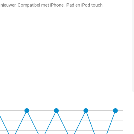
f nieuwer. Compatibel met iPhone, iPad en iPod touch.
 app voor iPhone, iPad en iPod touch met iOS versie 13.0 of
ftijden vanaf
4 jaar
.
t vergeleken op 7 Aug om 20:17.