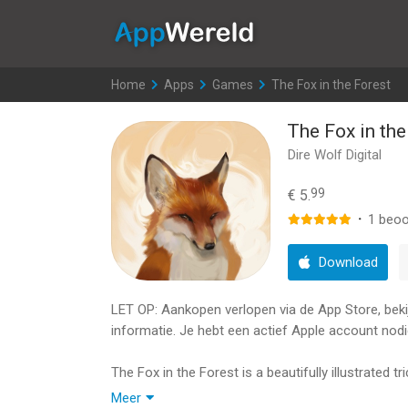
AppWereld
Home
>
Apps
>
Games
>
The Fox in the Forest
The Fox in the
Dire Wolf Digital
99
€ 5.
·
1
beoo
Download
LET OP: Aankopen verlopen via de App Store, bekijk
informatie. Je hebt een actief Apple account nodi
The Fox in the Forest is a beautifully illustrated t
tricks to win, but don't get greedy! Win too many tr
Meer