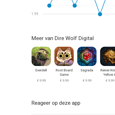
1.99
Meer van Dire Wolf Digital
Everdell
Root Board
Sagrada
Reiner Kni
Game
Yellow 
Yangtz
€ 9.99
€ 9.99
€ 9.99
€ 9.99
Reageer op deze app