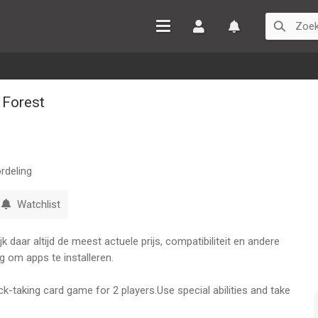
Inloggen
Watchlist
 Forest
rdeling
Watchlist
 daar altijd de meest actuele prijs, compatibiliteit en andere
g om apps te installeren.
rick-taking card game for 2 players.Use special abilities and take
icks, and you might become the villain of your fairy tale...