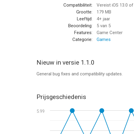
Compatibiliteit:
Vereist iOS 13.0 o
Grootte:
179 MB
--
Leeftijd:
4+ jaar
Beoordeling:
5
van 5
The Fox in the Forest van Dire Wolf Digital is een
Features:
Game Center
hoger, geschikt bevonden voor gebruikers met lee
Categorie:
Games
Informatie voor The Fox in the Forestis het laats
Nieuw in versie 1.1.0
General bug fixes and compatibility updates.
Prijsgeschiedenis
5.99