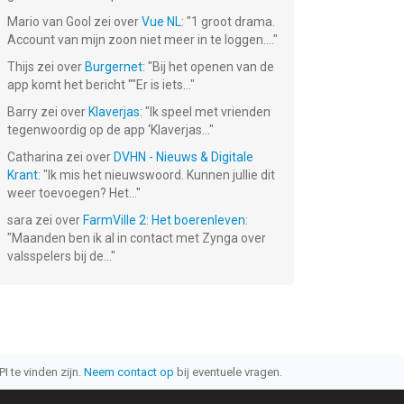
Mario van Gool
zei over
Vue NL
: "
1 groot drama.
Account van mijn zoon niet meer in te loggen....
"
Thijs
zei over
Burgernet
: "
Bij het openen van de
app komt het bericht ""Er is iets...
"
Barry
zei over
Klaverjas
: "
Ik speel met vrienden
tegenwoordig op de app ‘Klaverjas...
"
Catharina
zei over
DVHN - Nieuws & Digitale
Krant
: "
Ik mis het nieuwswoord. Kunnen jullie dit
weer toevoegen? Het...
"
sara
zei over
FarmVille 2: Het boerenleven
:
"
Maanden ben ik al in contact met Zynga over
valsspelers bij de...
"
I te vinden zijn.
Neem contact op
bij eventuele vragen.