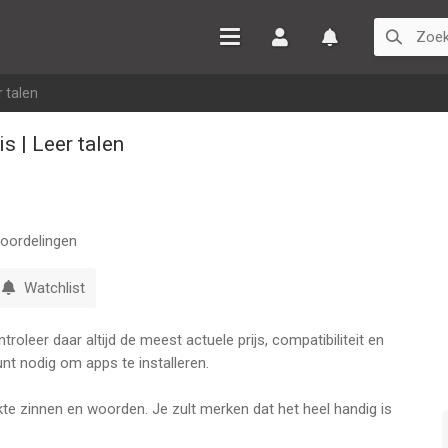
Inloggen
Watchlist
r talen
s | Leer talen
oordelingen
Watchlist
oleer daar altijd de meest actuele prijs, compatibiliteit en
nt nodig om apps te installeren.
te zinnen en woorden. Je zult merken dat het heel handig is
moet, in noodsituaties, en nog veel meer.