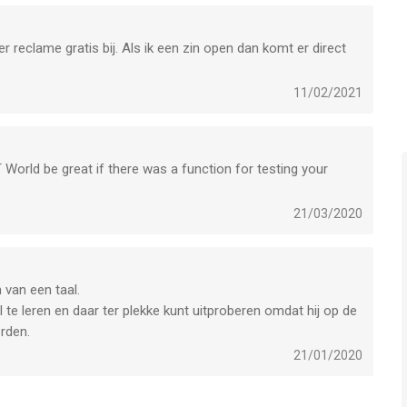
er reclame gratis bij. Als ik een zin open dan komt er direct
11/02/2021
World be great if there was a function for testing your
21/03/2020
 is een app voor iPhone, iPad en iPod touch met iOS versie 11.0
leeftijden vanaf
4 jaar
.
n van een taal.
t laatst vergeleken op 7 Aug om 02:23.
l te leren en daar ter plekke kunt uitproberen omdat hij op de
rden.
21/01/2020