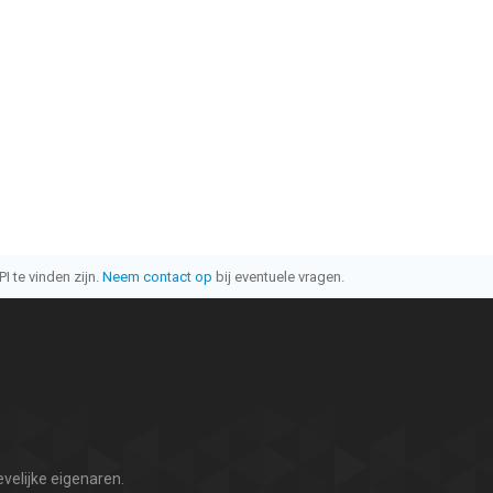
I te vinden zijn.
Neem contact op
bij eventuele vragen.
velijke eigenaren.