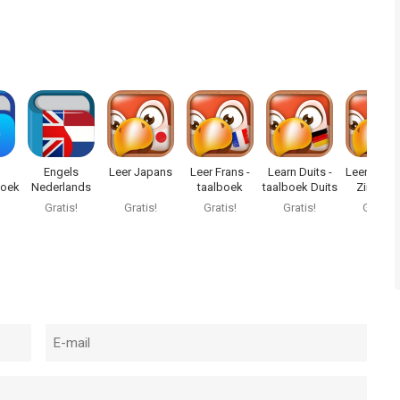
Engels
Leer Japans
Leer Frans -
Learn Duits -
Leer Spaa
oek
Nederlands
taalboek
taalboek Duits
Zinnen 
Woordenboek*
Frans
woordje
Gratis!
Gratis!
Gratis!
Gratis!
Gratis!