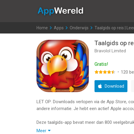
AppWereld
Home
>
Apps
>
Onderwijs
>
Taalgids op reis | Lee
Taalgids op rei
Bravolol Limited
Gratis!
·
120
be
Download
LET OP: Downloads verlopen via de App Store, contr
andere informatie. Je hebt een actief Apple accou
Deze taalgids-app bevat meer dan 800 veelgebruik
als je reist, als je vrienden uit het buitenland ont
Meer