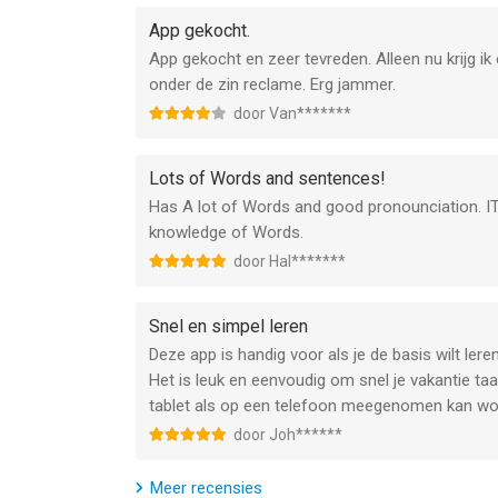
App gekocht.
---- Over Bravolol ----
App gekocht en zeer tevreden. Alleen nu krijg ik 
onder de zin reclame. Erg jammer.
Website: http://www.bravolol.com
E-mail: cs@bravolol.com
door Van*******
Facebook: http://www.facebook.com/Bravolol
Twitter: https://twitter.com/BravololApps
Lots of Words and sentences!
Instagram: https://www.instagram.com/bravolol
Has A lot of Words and good pronounciation. IT 
knowledge of Words.
--
door Hal*******
Taalgids op reis | Leer talen van Bravolol Limited
of hoger, geschikt bevonden voor gebruikers met 
Snel en simpel leren
Deze app is handig voor als je de basis wilt lere
Informatie voor Taalgids op reis | Leer talenis he
Het is leuk en eenvoudig om snel je vakantie taa
tablet als op een telefoon meegenomen kan wo
door Joh******
Meer recensies