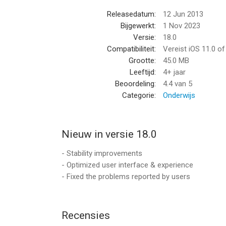
Releasedatum:
12 Jun 2013
---- Talen ----
Bijgewerkt:
1 Nov 2023
Versie:
18.0
▸ Engels
Compatibiliteit:
Vereist iOS 11.0 o
▸ Frans
Grootte:
45.0 MB
▸ Spaans
Leeftijd:
4+ jaar
▸ Duits
Beoordeling:
4.4
van 5
▸ Italiaans
Categorie:
Onderwijs
▸ Chinees
▸ Japans
▸ Koreaans
Nieuw in versie 18.0
▸ Russisch
▸ Turks
- Stability improvements
▸ Portugees
- Optimized user interface & experience
▸ Arabisch
- Fixed the problems reported by users
▸ Vietnamese
▸ Thai
▸ Indonesisch
Recensies
▸ Hindi