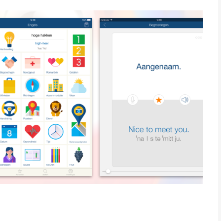
 Italiaans, Chinees, Japans, Koreaans, Russisch, Turks,
eks, Thai, Indonesisch en Hindi van onze meertalige papegaai.
 aan je spreek- en luistervaardigheid, waar en wanneer dan
makkelijk.
rienden, kun je de papegaai vragen om namens jou te spreken
en. Taalbarrières weerhouden je nu niet meer van het maken van
da, Frankrijk, Spanje, Duitsland, Italië, Australië, Nieuw-
 Macau, Maleisië, Singapore, enz, zorg dat je deze app