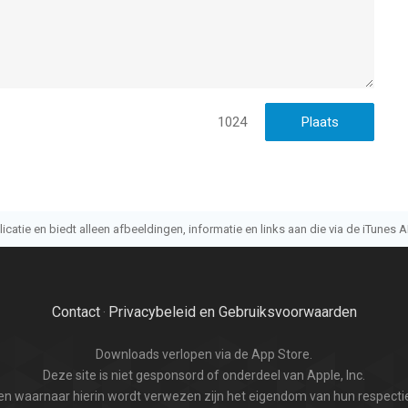
1024
atie en biedt alleen afbeeldingen, informatie en links aan die via de iTunes AP
Contact
Privacybeleid en Gebruiksvoorwaarden
·
Downloads verlopen via de App Store.
Deze site is niet gesponsord of onderdeel van Apple, Inc.
n waarnaar hierin wordt verwezen zijn het eigendom van hun respectie