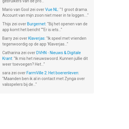
gebruikers van de pro...
"
Mario van Gool
zei over
Vue NL
: "
1 groot drama.
Account van mijn zoon niet meer in te loggen....
"
Thijs
zei over
Burgernet
: "
Bij het openen van de
app komt het bericht ""Er is iets...
"
Barry
zei over
Klaverjas
: "
Ik speel met vrienden
tegenwoordig op de app ‘Klaverjas...
"
Catharina
zei over
DVHN - Nieuws & Digitale
ns:
Krant
: "
Ik mis het nieuwswoord. Kunnen jullie dit
&
weer toevoegen? Het...
"
s
sara
zei over
FarmVille 2: Het boerenleven
:
"
Maanden ben ik al in contact met Zynga over
valsspelers bij de...
"