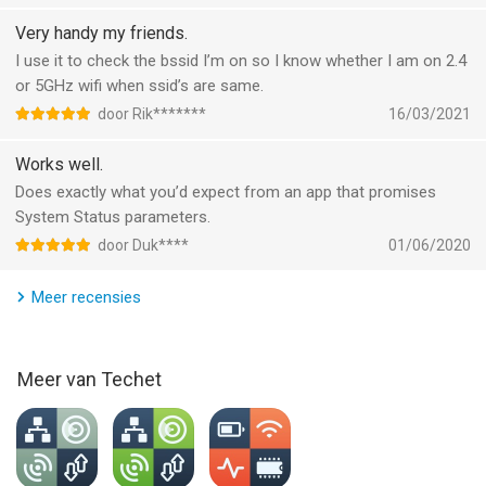
Informatie voor System Status: hw monitoris het laatst
Very handy my friends.
vergeleken op 6 Aug om 11:04.
I use it to check the bssid I’m on so I know whether I am on 2.4
or 5GHz wifi when ssid’s are same.
door Rik*******
16/03/2021
Works well.
Does exactly what you’d expect from an app that promises
System Status parameters.
door Duk****
01/06/2020
Meer recensies
Meer van Techet