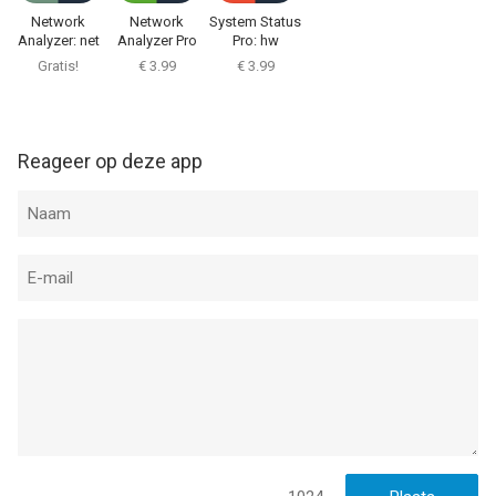
Network
Network
System Status
Analyzer: net
Analyzer Pro
Pro: hw
tools
monitor
Gratis!
€ 3.99
€ 3.99
Reageer op deze app