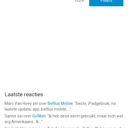
1024
Laatste reacties
Marc Van Hoey
zei over
Belfius Mobile
: "
beste, iPadgebruik, na
laatste update, app. belfius mobile,...
"
Sanne
zei over
GoWish
: "
Ik heb deze eerst gebruikt, maar toch wel
erg Amerikaans.. Ik...
"