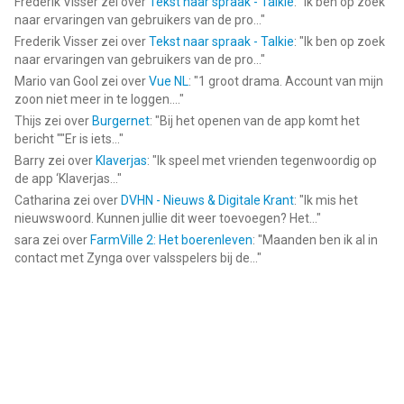
Frederik Visser
zei over
Tekst naar spraak - Talkie
: "
Ik ben op zoek
naar ervaringen van gebruikers van de pro...
"
Frederik Visser
zei over
Tekst naar spraak - Talkie
: "
Ik ben op zoek
naar ervaringen van gebruikers van de pro...
"
Mario van Gool
zei over
Vue NL
: "
1 groot drama. Account van mijn
zoon niet meer in te loggen....
"
Thijs
zei over
Burgernet
: "
Bij het openen van de app komt het
bericht ""Er is iets...
"
Barry
zei over
Klaverjas
: "
Ik speel met vrienden tegenwoordig op
de app ‘Klaverjas...
"
Catharina
zei over
DVHN - Nieuws & Digitale Krant
: "
Ik mis het
nieuwswoord. Kunnen jullie dit weer toevoegen? Het...
"
sara
zei over
FarmVille 2: Het boerenleven
: "
Maanden ben ik al in
contact met Zynga over valsspelers bij de...
"