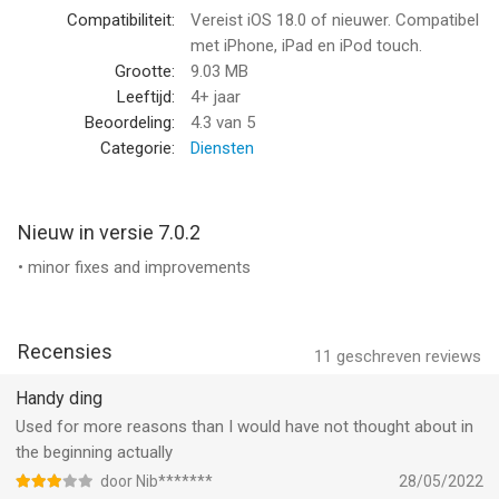
Compatibiliteit:
Vereist iOS 18.0 of nieuwer. Compatibel
CELL & NETWORK
met iPhone, iPad en iPod touch.
• Cell and Wi-Fi network connection information
Grootte:
9.03 MB
• IP address of the current connection
Leeftijd:
4+ jaar
• External IP address
Beoordeling:
4.3
van 5
Categorie:
Diensten
MORE
• Light/dark theme
• Real time updates of the display once the monitored
Nieuw in versie 7.0.2
parameters change
• minor fixes and improvements
• Copy/paste support
• Detailed help
• Regular updates
Recensies
11
geschreven reviews
--
Handy ding
System Status: hw monitor van Techet is een app voor iPhone,
Used for more reasons than I would have not thought about in
iPad en iPod touch met iOS versie 18.0 of hoger, geschikt
the beginning actually
bevonden voor gebruikers met leeftijden vanaf
4 jaar
.
door Nib*******
28/05/2022