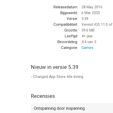
- Ontgrendel speciale Sudoku-thema's en pas het
Releasedatum:
28 May 2016
Bijgewerkt:
6 Mar 2020
Controleer uw statistieken
Versie:
5.39
- Verbeter je Sudoku-vaardigheden door je statisti
Compatibiliteit:
Vereist iOS 11.0 o
- Zie statistieken over hoeveel games gespeeld, f
Grootte:
39.6 MB
- Verhoog de rangen en word beloond met Mastery-
Leeftijd:
4+ jaar
Beoordeling:
4.4
van 5
Word een Sudoku Grand Master met deze klassi
Categorie:
Games
Download Sudoku en zet je Sudoku-spel aan!
Nieuw in versie 5.39
--
- Changed App Store title listing
Sudoku ·· van HitGrab Inc. is een app voor iPhone,
bevonden voor gebruikers met leeftijden vanaf
4 
Recensies
Informatie voor Sudoku ··is het laatst vergeleken
Ontspanning door inspanning