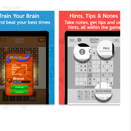
gemakkelijk te manoeuvreren interface. Zet je Sudoku-spel
en aanpasbare vaardigheidsniveaus die het maken van die
 zoek was!
r, makkelijk, gemiddeld, moeilijk.
lt je spel stoppen en hervatten.
n cijfer in potloodmodus en eventuele rode cijfers zijn al
nieuw op dat nummer om het te verwijderen.
g hebt bij het oplossen van een puzzel.