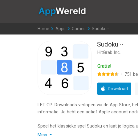
AppWereld
Home
>
Apps
>
Games
>
Sudoku ··
Sudoku ··
HitGrab Inc.
Gratis!
·
751
be
Download
LET OP: Downloads verlopen via de App Store, bekij
informatie. Je hebt een actief Apple account nodi
Speel het klassieke spel Sudoku en laat je logica 
puzzels op te lossen!
Meer