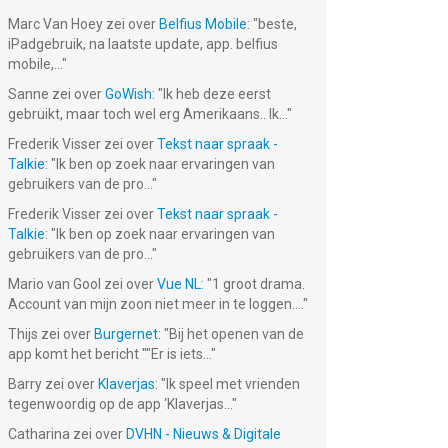
Marc Van Hoey
zei over
Belfius Mobile
: "
beste,
iPadgebruik, na laatste update, app. belfius
mobile,...
"
Sanne
zei over
GoWish
: "
Ik heb deze eerst
gebruikt, maar toch wel erg Amerikaans.. Ik...
"
Frederik Visser
zei over
Tekst naar spraak -
Talkie
: "
Ik ben op zoek naar ervaringen van
gebruikers van de pro...
"
Frederik Visser
zei over
Tekst naar spraak -
Talkie
: "
Ik ben op zoek naar ervaringen van
gebruikers van de pro...
"
Mario van Gool
zei over
Vue NL
: "
1 groot drama.
Account van mijn zoon niet meer in te loggen....
"
Thijs
zei over
Burgernet
: "
Bij het openen van de
app komt het bericht ""Er is iets...
"
Barry
zei over
Klaverjas
: "
Ik speel met vrienden
tegenwoordig op de app ‘Klaverjas...
"
Catharina
zei over
DVHN - Nieuws & Digitale