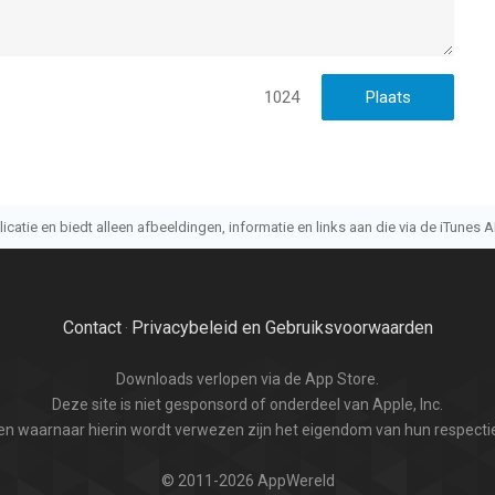
1024
atie en biedt alleen afbeeldingen, informatie en links aan die via de iTunes AP
Contact
Privacybeleid en Gebruiksvoorwaarden
·
Downloads verlopen via de App Store.
Deze site is niet gesponsord of onderdeel van Apple, Inc.
n waarnaar hierin wordt verwezen zijn het eigendom van hun respectie
© 2011-2026 AppWereld