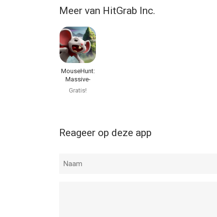
Meer van HitGrab Inc.
MouseHunt:
Massive-
Passive RPG
Gratis!
Reageer op deze app