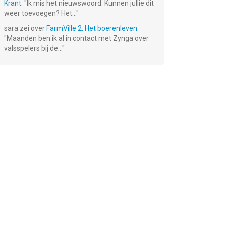
Krant
: "
Ik mis het nieuwswoord. Kunnen jullie dit
weer toevoegen? Het...
"
sara
zei over
FarmVille 2: Het boerenleven
:
"
Maanden ben ik al in contact met Zynga over
valsspelers bij de...
"