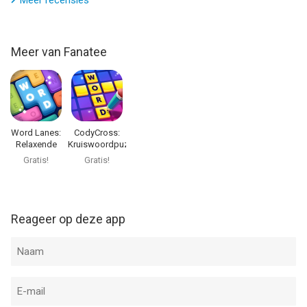
Meer recensies
Meer van Fanatee
Word Lanes:
CodyCross:
Relaxende
Kruiswoordpuzzels
puzzels
Gratis!
Gratis!
Reageer op deze app