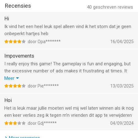
Recensies
40
geschreven reviews
Hi
Ik vind het een heel leuk spel alleen vind ik het stom dat je geen
onbeperkt hartjes heb
door Opa*******
16/04/2025
Impovements
I really enjoy this game! The gameplay is fun and engaging, but
the excessive number of ads makes it frustrating at times. It
would also be great to see more variety in the options, as I
Meer
often get the same ones repeatedly. With a few improvements,
door Pie*******
13/03/2025
this game could be even better!
Hoi
Het is leuk maar jullie moeten wel mij wel laten winnen als ik nog
een keer verlies zeg ik tegen m’n vrienden dit app te verwijderen
door Gdj******
04/09/2024