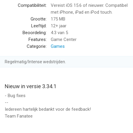
Compatibiliteit:
Vereist iOS 15.6 of nieuwer. Compatibel
--
met iPhone, iPad en iPod touch.
Grootte:
175 MB
Stad Land Rivier van Fanatee is een app voor iPhone, iPad en
Leeftijd:
12+ jaar
iPod touch met iOS versie 15.6 of hoger, geschikt bevonden
Beoordeling:
4.3
van 5
voor gebruikers met leeftijden vanaf
12 jaar
.
Features:
Game Center
Categorie:
Games
Informatie voor Stad Land Rivieris het laatst vergeleken op 8
Aug om 23:18.
Regelmatig/Intense wedstrijden.
Nieuw in versie 3.34.1
- Bug fixes
--
Iedereen hartelijk bedankt voor de feedback!
Team Fanatee