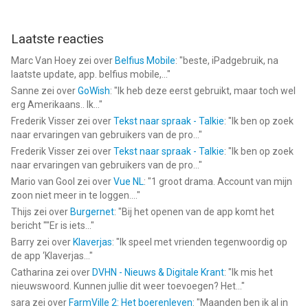
Laatste reacties
Marc Van Hoey
zei over
Belfius Mobile
: "
beste, iPadgebruik, na
laatste update, app. belfius mobile,...
"
Sanne
zei over
GoWish
: "
Ik heb deze eerst gebruikt, maar toch wel
erg Amerikaans.. Ik...
"
Frederik Visser
zei over
Tekst naar spraak - Talkie
: "
Ik ben op zoek
naar ervaringen van gebruikers van de pro...
"
Frederik Visser
zei over
Tekst naar spraak - Talkie
: "
Ik ben op zoek
naar ervaringen van gebruikers van de pro...
"
Mario van Gool
zei over
Vue NL
: "
1 groot drama. Account van mijn
zoon niet meer in te loggen....
"
Thijs
zei over
Burgernet
: "
Bij het openen van de app komt het
bericht ""Er is iets...
"
Barry
zei over
Klaverjas
: "
Ik speel met vrienden tegenwoordig op
de app ‘Klaverjas...
"
Catharina
zei over
DVHN - Nieuws & Digitale Krant
: "
Ik mis het
nieuwswoord. Kunnen jullie dit weer toevoegen? Het...
"
sara
zei over
FarmVille 2: Het boerenleven
: "
Maanden ben ik al in