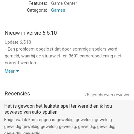
- Authentieke motorgeluiden: Ervaar realistische motorgeluiden
Features:
Game Center
die zijn afgestemd op elk voertuig, inclusief dynamische turbo,
Categorie:
Games
remmen en NOS-effecten, waardoor uw rijervaring realistischer
wordt.
- Vernieuwde gebruikersinterface: Geniet van een
Nieuw in versie 6.5.10
gemoderniseerde gebruikersinterface met boeiende effecten,
Update 6.5.10
geluiden en animaties, ontworpen om een ​​boeiende en
- Een probleem opgelost dat door sommige spelers werd
intuïtieve game-ervaring te bieden.
gemeld, waarbij de stuurwiel- en 360°-camerabediening niet
- Gedetailleerde garages: Beheer uw voertuigcollectie met een
correct werkten.
uitgebreid garagesysteem met gedetailleerde
Meer
prestatiestatistieken en een exclusieve exotische
- Problemen met overlappende gebruikersinterfaces in het
inventarisgarage.
hoofdmenu opgelost.
- Uitgebreide open-wereldkaarten: Ontdek drie enorme nieuwe
kaarten met een rijke verscheidenheid aan omgevingen. Van
Recensies
25
geschreven reviews
- Een probleem met een oneindige lus in het beloningssysteem
dynamische stedelijke landschappen tot rustige kustgebieden
van het hoofdmenu opgelost.
Het is gewoon het leukste spel ter wereld en ik hou
en schilderachtige bergketens, elke kaart is ontworpen voor
sowieso van auto spullen
verkenning en avontuur.
- De grafische instellingen verbeterd voor betere prestaties en
Enige wat ik kan zeggen is geweldig, geweldig, geweldig
- Geavanceerd oceaansysteem: Dompel uzelf onder in een
beelden op apparaten uit het middensegment.
geweldig geweldig geweldig geweldig, geweldig, geweldig,
geavanceerde oceaanomgeving, compleet met nieuwe
geweldig, geweldig