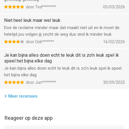
stranden en bergachtige eilanden.
- Algemene bugfixes en prestatieverbeteringen.
- Interactieve elementen: Ga de interactie aan met
door Ted*******
05/03/2026
geanimeerde machines, ervaar een nieuw verkeerssysteem
Als u technische problemen ondervindt of suggesties heeft,
met meer dan 100 voertuigtypen en vind speciale
Niet heel leuk maar wel leuk
kunt u contact met ons opnemen via
stuntgebieden op de kaarten.
Doe de reclame minder maar dat maakt niet uit en ik moet de
supportteam@bettergamesstudio.com.au.
- Verbeterde multiplayer: Breid je sociale gameplay uit met een
heletijd jou volgen jij zecht de weg dus vind ik minder leuk
grotere capaciteit voor de multiplayer-kamer. Race en neem
door Osk******
16/02/2026
We hopen dat u geniet van de nieuwste update. Bedankt voor
het op tegen vrienden in spannende en uitdagende modi.
uw voortdurende steun!
- Flexibel camerasysteem: Maak hoogwaardige beelden van je
Je kan bijna alles doen echt te leuk dit is zo’n leuk spel ik
voertuigen met een geavanceerd camerasysteem in de garage,
speel het bijna elke dag
wat volledige aanpassing en flexibiliteit mogelijk maakt.
Je kan bijna alles doen echt te leuk dit is zo’n leuk spel ik speel
- Dagelijkse beloningen: Profiteer van een lonend dagelijks
het bijna elke dag
systeem met 30 dagen aan verschillende prijzen, waaronder
door Jun*******
30/09/2025
geld, goud, NOS-flessen en zelfs nieuwe auto's.
- Gratis contante opties: Ontgrendel beloningen via een
Meer recensies
systeem van video's, waarbij elke advertentie nieuwe
beloningen ontgrendelt. De knoppen worden elke 24 uur
opnieuw ingesteld, waardoor je continu kansen krijgt om te
Reageer op deze app
verdienen.
- Gedetailleerde minikaart: Navigeer moeiteloos met een