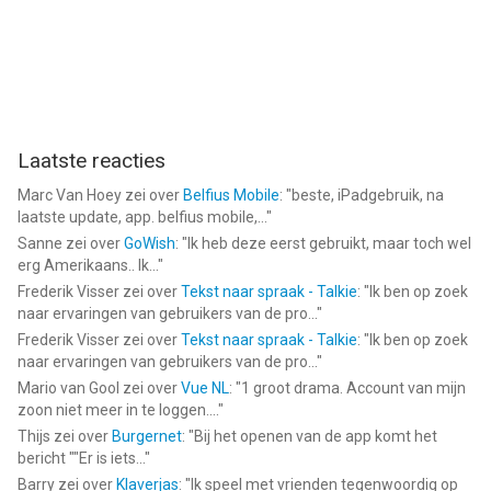
Gebruiksvoorwaarden:
https://sites.google.com/view/bettergamesstudiotof/home
--
stad auto rijden school SIM 3D van Better Games Studio Pty
Laatste reacties
Ltd. is een app voor iPhone, iPad en iPod touch met iOS versie
Marc Van Hoey
zei over
Belfius Mobile
: "
beste, iPadgebruik, na
15.0 of hoger, geschikt bevonden voor gebruikers met
laatste update, app. belfius mobile,...
"
leeftijden vanaf
4 jaar
.
Sanne
zei over
GoWish
: "
Ik heb deze eerst gebruikt, maar toch wel
erg Amerikaans.. Ik...
"
Informatie voor stad auto rijden school SIM 3Dis het laatst
Frederik Visser
zei over
Tekst naar spraak - Talkie
: "
Ik ben op zoek
vergeleken op 6 Aug om 22:01.
naar ervaringen van gebruikers van de pro...
"
Frederik Visser
zei over
Tekst naar spraak - Talkie
: "
Ik ben op zoek
naar ervaringen van gebruikers van de pro...
"
Mario van Gool
zei over
Vue NL
: "
1 groot drama. Account van mijn
zoon niet meer in te loggen....
"
Thijs
zei over
Burgernet
: "
Bij het openen van de app komt het
bericht ""Er is iets...
"
Barry
zei over
Klaverjas
: "
Ik speel met vrienden tegenwoordig op