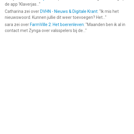
de app ‘Klaverjas...
"
Catharina
zei over
DVHN - Nieuws & Digitale Krant
: "
Ik mis het
nieuwswoord. Kunnen jullie dit weer toevoegen? Het...
"
sara
zei over
FarmVille 2: Het boerenleven
: "
Maanden ben ik al in
contact met Zynga over valsspelers bij de...
"