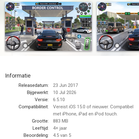
hypercars, sportwagens, pick-ups en klassieke modellen.
Car Driving Simulator Games nodigt je uit om drie enorme
open-world maps te verkennen, elk zorgvuldig ontworpen met
unieke omgevingen zoals bruisende steden, serene stranden
en ruige bergen. Navigeer door ingewikkeld gedetailleerde
luchthavens met geanimeerde vliegtuigen, enorme bruggen en
onderling verbonden dorpen via uitgestrekte snelwegen.
Belangrijkste kenmerken:
Informatie
- Diverse voertuigcollectie: Rijd en pas meer dan 85 voertuigen
Releasedatum:
23 Jun 2017
aan, van gestroomlijnde hypercars tot robuuste pick-ups en
Bijgewerkt:
10 Jul 2026
tijdloze klassiekers. Elk voertuig biedt een unieke rijervaring.
Versie:
6.5.10
- Uitgebreide aanpassing: Personaliseer elk aspect van je
Compatibiliteit:
Vereist iOS 15.0 of nieuwer. Compatibel
voertuigen met meer dan 650 stickers, 60 vlaggen, 150
met iPhone, iPad en iPod touch.
kentekenplaten, 44 velgen, 10 spoilers, 33 claxons en meer. Pas
Grootte:
883 MB
de ophanging aan, voeg NOS toe en kies uit onbeperkte
Leeftijd:
4+ jaar
kleuropties om uw perfecte rit te creëren.
Beoordeling:
4.5
van 5