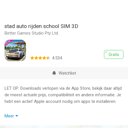
stad auto rijden school SIM 3D
Better Games Studio Pty Ltd.
Gratis
4.534
Watchlist
LET OP: Downloads verlopen via de App Store, bekijk daar altijd
de meest actuele prijs, compatibiliteit en andere informatie. Je
hebt een actief Apple account nodig om apps te installeren.
Duik in de ultieme rijervaring met Car Driving Simulator Games!
Meer
Deze spannende game biedt een uitgebreid en meeslepend
rijavontuur met meer dan 85 exotische voertuigen, waaronder