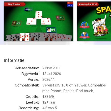
Spades+ is the #1 free Spades card game for iPhone and iPad!
Spades+ has been in development for years by a dedicated
team and has seen countless new features, improvements,
and bug fixes. It's fast, stable, always improving, and, above all,
fun!
Features:
* Play Spades online with your friends and everyone else!
* Extensive Statistics
* Achievements, some easy, some hard, can you get them all?
Informatie
* Challenging and competitive artificial-intelligence opponents
* Realistic look and feel
Releasedatum:
2 Nov 2011
* Automatic game saving, just in case you get a call right
Bijgewerkt:
13 Jul 2026
before you achieve your blind nil bid
Versie:
2026.11
* Simple tutorial to help beginners get in the game fast
Compatibiliteit:
Vereist iOS 16.0 of nieuwer. Compatibel
* Game options
met iPhone, iPad en iPod touch.
* Free!
Grootte:
138 MB
Leeftijd:
12+ jaar
What players are saying
Beoordeling:
4.5
van 5