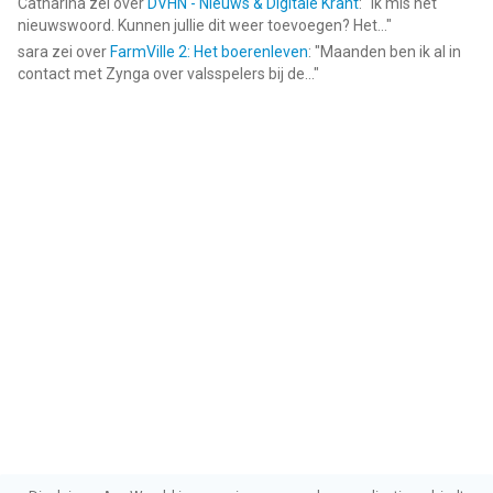
Catharina
zei over
DVHN - Nieuws & Digitale Krant
: "
Ik mis het
nieuwswoord. Kunnen jullie dit weer toevoegen? Het...
"
sara
zei over
FarmVille 2: Het boerenleven
: "
Maanden ben ik al in
contact met Zynga over valsspelers bij de...
"