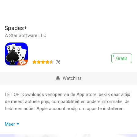
Spades+
A Star Software LLC
Gratis
76
Watchlist
LET OP: Downloads verlopen via de App Store, bekijk daar altijd
de meest actuele prijs, compatibiliteit en andere informatie. Je
hebt een actief Apple account nodig om apps te installeren.
#1 Spades card game! Multiplayer or Solo • Achievements •
Meer
Stats • Smart AI • Millions of happy players • PLAY NOW!