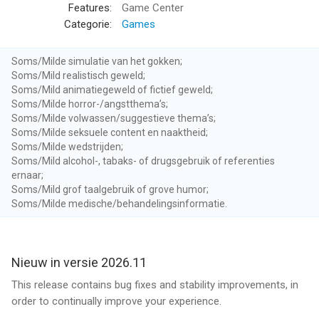
***** "Superb! Very well programmed. Excellent and challenging
Features:
Game Center
for every phase of the game!"
Categorie:
Games
***** "Love this game! It's an awesome app!"
Soms/Milde simulatie van het gokken;
Soms/Mild realistisch geweld;
***** "Best card game interface for iPad. This is a great game
Soms/Mild animatiegeweld of fictief geweld;
Soms/Milde horror-/angstthema’s;
that features pleasing high-def graphics that look especially
Soms/Milde volwassen/suggestieve thema’s;
good on the iPad screen. The deal and trick pickup animations
Soms/Milde seksuele content en naaktheid;
enhance the game playing experience. Card games are simple,
Soms/Milde wedstrijden;
but they don't have to be dull and this one is fun without
Soms/Mild alcohol-, tabaks- of drugsgebruik of referenties
resorting to cheesy animated 'characters'..."
ernaar;
Soms/Mild grof taalgebruik of grove humor;
***** "Awesome. Love it! stimulating beautiful graphics,
Soms/Milde medische/behandelingsinformatie.
challenging. well done."
***** "Great!! I love this game!! I play it all the time! Highly
Nieuw in versie 2026.11
recommend!"
This release contains bug fixes and stability improvements, in
order to continually improve your experience.
***** "Downloaded this after I began to teach my kids to play