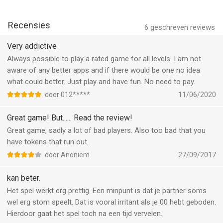
spades for Family Night. Thought it couldn't hurt to brush up
my skills! I find myself playing this for hours! Great app."
Recensies
6
geschreven reviews
***** "LOVE THIS GAME! I play everyday!"
Very addictive
***** "Hooked. If you like spades, this is a great game. Plays
Always possible to play a rated game for all levels. I am not
like the real thing."
aware of any better apps and if there would be one no idea
what could better. Just play and have fun. No need to pay.
***** "My favorite game!"
door 012*****
11/06/2020
***** "Addicting. Great fun!"
Great game! But...... Read the review!
Great game, sadly a lot of bad players. Also too bad that you
--
have tokens that run out.
door Anoniem
27/09/2017
Spades+ van A Star Software LLC is een app voor iPhone, iPad
en iPod touch met iOS versie 16.0 of hoger, geschikt bevonden
kan beter.
voor gebruikers met leeftijden vanaf
12 jaar
.
Het spel werkt erg prettig. Een minpunt is dat je partner soms
wel erg stom speelt. Dat is vooral irritant als je 00 hebt geboden.
Informatie voor Spades+is het laatst vergeleken op 10 Aug om
Hierdoor gaat het spel toch na een tijd vervelen.
19:34.