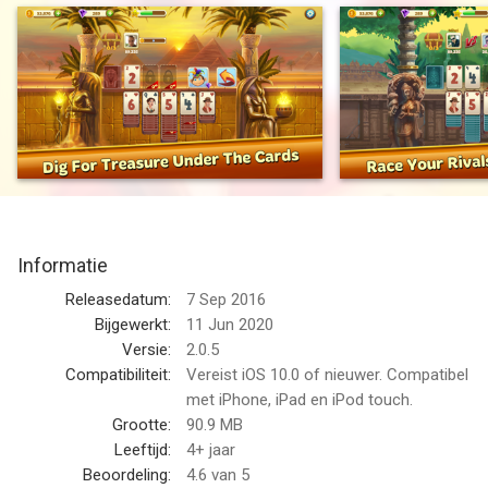
Droom van piramides en het paradijs zoals u blast naar de top.
Maak je eigen saga!
Verwacht geen fairway! Schatzoeken is wild. Droom van
piramides en het paradijs als u kaarten blast en bereikt de piek
van avontuur. Maak je eigen saga en uitgegroeid tot een
legendarische ontdekkingsreiziger!
Neem Solitaire nieuwe dieptes door geconfronteerd af tegen
de oppositie van over de hele wereld. Leef voor de jacht als je
Informatie
race om je tegenstanders te verslaan om de grootste schatten
uit de geschiedenis. Dit is Classic Solitaire met een spannende
Releasedatum:
7 Sep 2016
nieuwe twist.
Bijgewerkt:
11 Jun 2020
Versie:
2.0.5
Reis door de geschiedenis en verken iconische locaties terwijl
Compatibiliteit:
Vereist iOS 10.0 of nieuwer. Compatibel
het nemen van alle andere schatzoekers en het graf raiders
met iPhone, iPad en iPod touch.
om de titel van de beste schatzoeker die de wereld ooit heeft
Grootte:
90.9 MB
gezien claimen.
Leeftijd:
4+ jaar
Beoordeling:
4.6
van 5