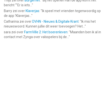
Thijs
zei over
Burgernet
: "
Bij het openen van de app komt het
bericht ""Er is iets...
"
Barry
zei over
Klaverjas
: "
Ik speel met vrienden tegenwoordig op
de app ‘Klaverjas...
"
Catharina
zei over
DVHN - Nieuws & Digitale Krant
: "
Ik mis het
nieuwswoord. Kunnen jullie dit weer toevoegen? Het...
"
sara
zei over
FarmVille 2: Het boerenleven
: "
Maanden ben ik al in
contact met Zynga over valsspelers bij de...
"