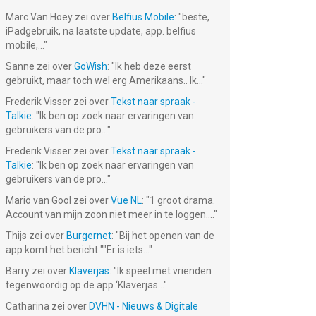
Marc Van Hoey
zei over
Belfius Mobile
: "
beste,
iPadgebruik, na laatste update, app. belfius
mobile,...
"
Sanne
zei over
GoWish
: "
Ik heb deze eerst
gebruikt, maar toch wel erg Amerikaans.. Ik...
"
Frederik Visser
zei over
Tekst naar spraak -
Talkie
: "
Ik ben op zoek naar ervaringen van
gebruikers van de pro...
"
Frederik Visser
zei over
Tekst naar spraak -
Talkie
: "
Ik ben op zoek naar ervaringen van
gebruikers van de pro...
"
Mario van Gool
zei over
Vue NL
: "
1 groot drama.
Account van mijn zoon niet meer in te loggen....
"
Thijs
zei over
Burgernet
: "
Bij het openen van de
app komt het bericht ""Er is iets...
"
Barry
zei over
Klaverjas
: "
Ik speel met vrienden
tegenwoordig op de app ‘Klaverjas...
"
Catharina
zei over
DVHN - Nieuws & Digitale