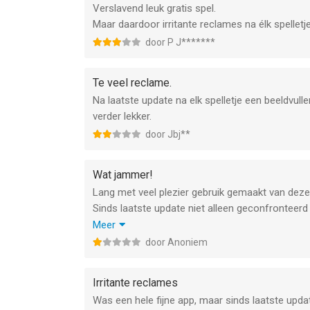
Verslavend leuk gratis spel.
Maar daardoor irritante reclames na élk spelletje.
door P J*******
Te veel reclame.
Na laatste update na elk spelletje een beeldvull
verder lekker.
door Jbj**
Wat jammer!
Lang met veel plezier gebruik gemaakt van deze
Sinds laatste update niet alleen geconfronteer
achtergrond draaiend programma waardoor de batt
Meer
Op zoek dus naar een alternatief want deze app 
door Anoniem
Bovendien heel opmerkelijk dat de (negatieve) re
Irritante reclames
Was een hele fijne app, maar sinds laatste upd