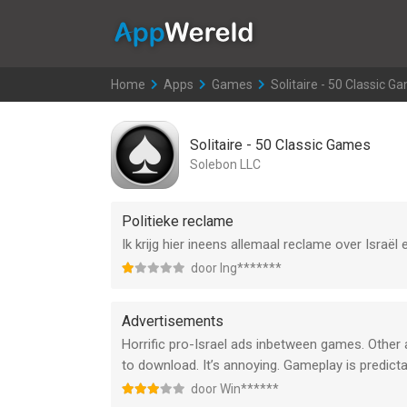
AppWereld
Home
>
Apps
>
Games
>
Solitaire - 50 Classic G
Solitaire - 50 Classic Games
Solebon LLC
Politieke reclame
Ik krijg hier ineens allemaal reclame over Israël e
door Ing*******
Advertisements
Horrific pro-Israel ads inbetween games. Other
to download. It’s annoying. Gameplay is predicta
door Win******