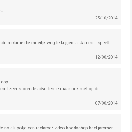
..
25/10/2014
ende reclame die moeilijk weg te krijgen is. Jammer, speelt
12/08/2014
 app.
d met zeer storende advertentie maar ook met op de
erij van mijn iPhone uitzonderlijk snel leeg raakt.
gebruik ik niet meer.
07/08/2014
censies klaarblijkelijk worden verwijderd!?
ate na elk potje een reclame/ video boodschap heel jammer.