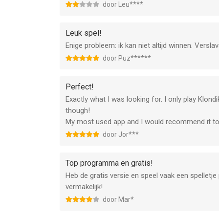
door Leu****
Leuk spel!
Enige probleem: ik kan niet altijd winnen. Versla
door Puz******
Perfect!
Exactly what I was looking for. I only play Klondi
though!
My most used app and I would recommend it to
door Jor***
Top programma en gratis!
Heb de gratis versie en speel vaak een spelletje pa
vermakelijk!
door Mar*