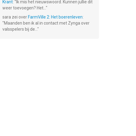
Krant
: "
Ik mis het nieuwswoord. Kunnen jullie dit
weer toevoegen? Het...
"
sara
zei over
FarmVille 2: Het boerenleven
:
"
Maanden ben ik al in contact met Zynga over
valsspelers bij de...
"