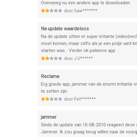
Overweeg nu een andere app te downloaden
door Saw*******
Na update waardeloos
Na de update zitten er super irritante (video)r
moet komen, maar zelfs als je een potje wint kri
starten was... Verder ok patience app
door J U******
Reclame
Erg goede app, jammer van de enorm irritante vi
te zetten zijn.
door Pet*******
jammer
Sinds de update van 10-08-2010 reageert deze 
Jammer. Ik zou graag terug willen naar de voor