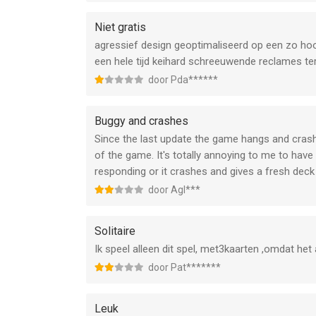
Niet gratis
agressief design geoptimaliseerd op een zo hoo
een hele tijd keihard schreeuwende reclames terw
door Pda******
Buggy and crashes
Since the last update the game hangs and crashes
of the game. It's totally annoying to me to have
responding or it crashes and gives a fresh deck by
door Agl***
Solitaire
Ik speel alleen dit spel, met3kaarten ,omdat het 
door Pat*******
Leuk