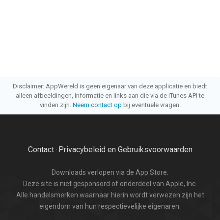
Disclaimer: AppWereld is geen eigenaar van deze applicatie en biedt
alleen afbeeldingen, informatie en links aan die via de iTunes API te
vinden zijn.
Neem contact op
bij eventuele vragen.
Contact
Privacybeleid en Gebruiksvoorwaarden
·
Downloads verlopen via de App Store.
Deze site is niet gesponsord of onderdeel van Apple, Inc.
Alle handelsmerken waarnaar hierin wordt verwezen zijn het
eigendom van hun respectievelijke eigenaren.