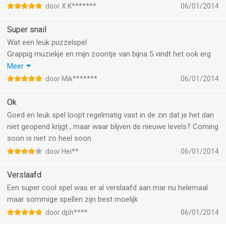
door X K*******
06/01/2014
Super snail
Wat een leuk puzzelspel
Grappig muziekje en mijn zoontje van bijna 5 vindt het ook erg
leuk
Meer
Hoewel de levels op het eind wel iets te moeilijk voor hem
door Mik*******
06/01/2014
worden
Ok
Goed en leuk spel loopt regelmatig vast in de zin dat je het dan
niet geopend krijgt , maar waar blijven de nieuwe levels? Coming
soon is niet zo heel soon
door Hei**
06/01/2014
Verslaafd
Een super cool spel was er al verslaafd aan mar nu helemaal
maar sommige spellen zijn best moelijk
door dph****
06/01/2014