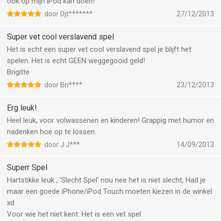
ook op mijn iPod kan doen!
door Djt*******
27/12/2013
Super vet cool verslavend spel
Het is echt een super vet cool verslavend spel je blijft het
spelen. Het is echt GEEN weggegooid geld!
Brigitte
door Bri****
23/12/2013
Erg leuk!
Heel leuk, voor volwassenen en kinderen! Grappig met humor en
nadenken hoe op te lossen.
door J J***
14/09/2013
Superr Spel
Hartstikke leuk , 'Slecht Spel' nou nee het is niet slecht, Had je
maar een goede iPhone/iPod Touch moeten kiezen in de winkel
xd
Voor wie het niet kent: Het is een vet spel