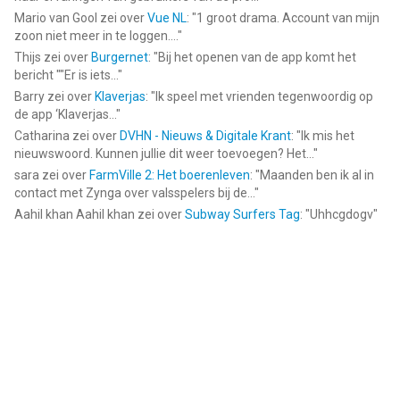
Mario van Gool
zei over
Vue NL
: "
1 groot drama. Account van mijn
zoon niet meer in te loggen....
"
Thijs
zei over
Burgernet
: "
Bij het openen van de app komt het
bericht ""Er is iets...
"
Barry
zei over
Klaverjas
: "
Ik speel met vrienden tegenwoordig op
de app ‘Klaverjas...
"
Catharina
zei over
DVHN - Nieuws & Digitale Krant
: "
Ik mis het
nieuwswoord. Kunnen jullie dit weer toevoegen? Het...
"
sara
zei over
FarmVille 2: Het boerenleven
: "
Maanden ben ik al in
contact met Zynga over valsspelers bij de...
"
Aahil khan Aahil khan
zei over
Subway Surfers Tag
: "
Uhhcgdogv
"