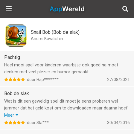
AppWereld
Snail Bob (Bob de slak)
Andrei Kovalishin
Pachtig
Heel mooi spel voor kinderen waarbij je ook goed na moet
denken met veel plezier en humor gemaakt.
door Hap*******
27/08/2021
Bob de slak
Wat is dit een geweldig spel dit moet je eens proberen wel
jammer dat het geld kost om te downloaden maar daarna hoef
je nooit meer te betalen en je hoeft nooit te wachten op levens
Meer
en een leuk muziekje en er zijn moeilijke levels en makkelijke en
door Sla***
30/04/2016
je kan het ook op de computer spelen dat is iets anders maar