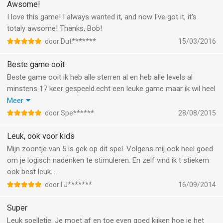
even leuk.
Awsome!
I love this game! I always wanted it, and now I've got it, it's
totaly awsome! Thanks, Bob!
door Dut*******
15/03/2016
Beste game ooit
Beste game ooit ik heb alle sterren al en heb alle levels al
minstens 17 keer gespeeld.echt een leuke game maar ik wil heel
graag meer levels heel veel wil ik er wel graag! Ik wil het wel 100
Meer
sterren geven! Maar er kunnen er maar 5 dus jullie krijgen er 5.
door Spe******
28/08/2015
Maar plz meer levels.
Leuk, ook voor kids
Mijn zoontje van 5 is gek op dit spel. Volgens mij ook heel goed
om je logisch nadenken te stimuleren. En zelf vind ik t stiekem
ook best leuk....
door I J*******
16/09/2014
Super
Leuk spelletje. Je moet af en toe even goed kijken hoe je het