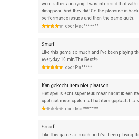
were rather annoying. I was informed that wit
disappear. And they did! So the pleasure is bac
performance issues and then the game quits.
door Mac*******
Smurf
Like this game so much and i’ve been playing the
everyday 10 min,The Best!✨
door Pla*****
Kan gekocht item niet plaatsen
Het spel is echt super leuk maar nadat ik een i
spel niet meer spelen tot het item geplaatst is
door Mar*******
Smurf
Like this game so much and i’ve been playing the