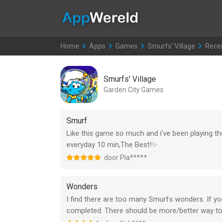
AppWereld
Home
>
Apps
>
Games
>
Smurfs' Village
>
Rece
Smurfs' Village
Garden City Games
Smurf
Like this game so much and i’ve been playing the
everyday 10 min,The Best!✨
door Pla*****
Wonders
I find there are too many Smurfs wonders. If yo
completed. There should be more/better way to