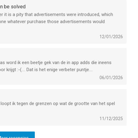
an be solved
it is a pity that advertisements were introduced, which
h one whatever purchase those advertisements would
game. On my iPad it has some small performance issues but
12/01/2026
laas word ik een beetje gek van de in app adds die ineens
 krijgt :-(…. Dat is het enige verbeter puntje….
06/01/2026
 loopt ik tegen de grenzen op wat de grootte van het spel
11/12/2025