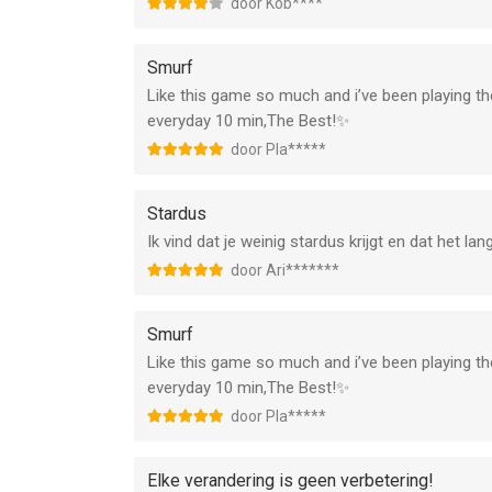
door Kob****
Smurf
Like this game so much and i’ve been playing the
everyday 10 min,The Best!✨
door Pla*****
Stardus
Ik vind dat je weinig stardus krijgt en dat het la
door Ari*******
Smurf
Like this game so much and i’ve been playing the
everyday 10 min,The Best!✨
door Pla*****
Elke verandering is geen verbetering!