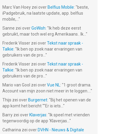
Marc Van Hoey
zei over
Belfius Mobile
: "
beste,
iPadgebruik, na laatste update, app. belfius
mobile,...
"
Sanne
zei over
GoWish
: "
Ik heb deze eerst
gebruikt, maar toch wel erg Amerikaans.. Ik...
"
Frederik Visser
zei over
Tekst naar spraak -
Talkie
: "
Ik ben op zoek naar ervaringen van
gebruikers van de pro...
"
Frederik Visser
zei over
Tekst naar spraak -
Talkie
: "
Ik ben op zoek naar ervaringen van
gebruikers van de pro...
"
Mario van Gool
zei over
Vue NL
: "
1 groot drama.
Account van mijn zoon niet meer in te loggen....
"
Thijs
zei over
Burgernet
: "
Bij het openen van de
app komt het bericht ""Er is iets...
"
Barry
zei over
Klaverjas
: "
Ik speel met vrienden
tegenwoordig op de app ‘Klaverjas...
"
Catharina
zei over
DVHN - Nieuws & Digitale