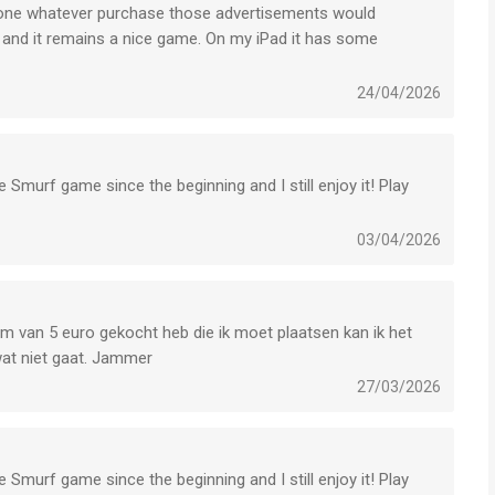
h one whatever purchase those advertisements would
k and it remains a nice game. On my iPad it has some
24/04/2026
 Smurf game since the beginning and I still enjoy it! Play
03/04/2026
tem van 5 euro gekocht heb die ik moet plaatsen kan ik het
 wat niet gaat. Jammer
27/03/2026
 Smurf game since the beginning and I still enjoy it! Play