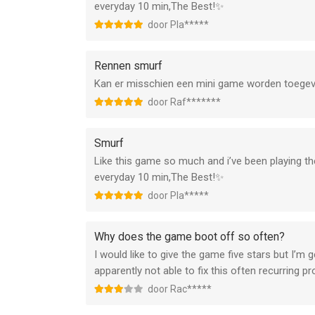
everyday 10 min,The Best!✨
door Pla*****
Rennen smurf
Kan er misschien een mini game worden toegev
door Raf*******
Smurf
Like this game so much and i’ve been playing the
everyday 10 min,The Best!✨
door Pla*****
Why does the game boot off so often?
I would like to give the game five stars but I’m 
apparently not able to fix this often recurring p
door Rac*****