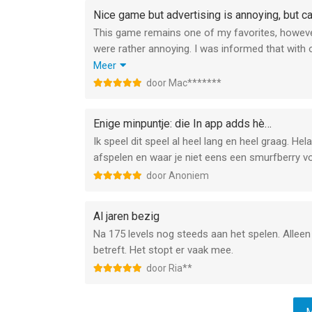
Nice game but advertising is annoying, but c
This game remains one of my favorites, however 
were rather annoying. I was informed that wit
disappear. And they did!
Meer
So the pleasure is back and it remains a nice 
door Mac*******
my iPad is already somewhat older.
Enige minpuntje: die In app adds hè…
Ik speel dit speel al heel lang en heel graag. He
afspelen en waar je niet eens een smurfberry voor
door Anoniem
Al jaren bezig
Na 175 levels nog steeds aan het spelen. Alleen
betreft. Het stopt er vaak mee.
door Ria**