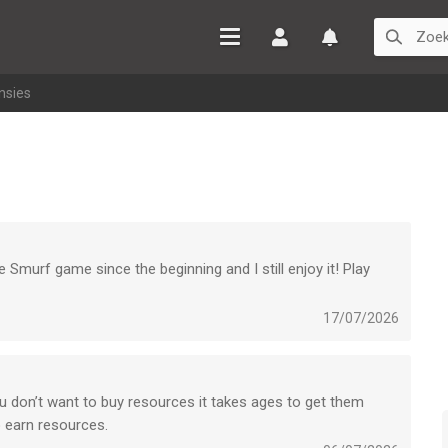
Inloggen
Watchlist
nsies
 Smurf game since the beginning and I still enjoy it! Play
17/07/2026
u don’t want to buy resources it takes ages to get them
 earn resources.