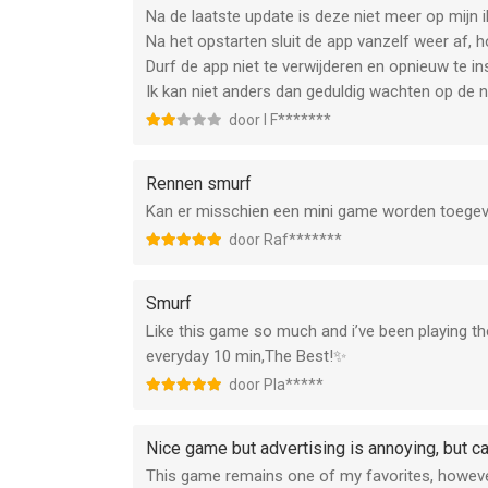
Na de laatste update is deze niet meer op mijn i
Na het opstarten sluit de app vanzelf weer af, h
Durf de app niet te verwijderen en opnieuw te ins
Ik kan niet anders dan geduldig wachten op de 
door I F*******
Rennen smurf
Kan er misschien een mini game worden toegev
door Raf*******
Smurf
Like this game so much and i’ve been playing the
everyday 10 min,The Best!✨
door Pla*****
Nice game but advertising is annoying, but c
This game remains one of my favorites, however 