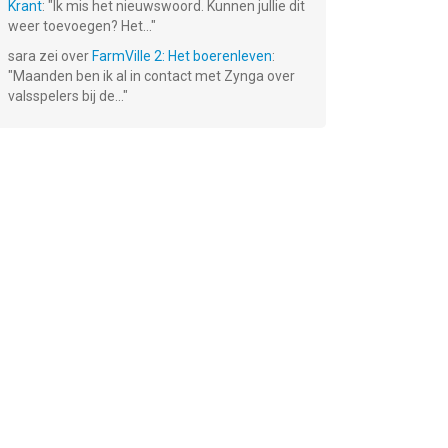
Krant
: "
Ik mis het nieuwswoord. Kunnen jullie dit
weer toevoegen? Het...
"
sara
zei over
FarmVille 2: Het boerenleven
:
"
Maanden ben ik al in contact met Zynga over
valsspelers bij de...
"