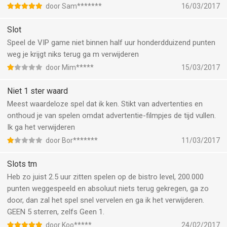
bonus spel maar omdat ik mijn computer moet uitzetten om
door Sam*******
16/03/2017
veder te kunnen gaan met spelen wel is het weer fijn dat als dt
gebuurt tijdens free spins is dat als ik mijn computer weer
Slot
aanzet en het spel opnieuw open mijn free spins niet verloren
Speel de VIP game niet binnen half uur honderdduizend punten
gaan hij gaat meteen door met draaien bij de overgebleven free
weg je krijgt niks terug ga m verwijderen
spins dat de bonus spel vast komt te zitten gebuurt bij
door Mim*****
15/03/2017
meerdere slots (levels)van dit spel zwaar irritant om een of
andere reden heb ik een week geen dagelijkse bonus gekregen
Niet 1 ster waard
waar ik uit 3schatkistjes een moet kiezen voor extra of nieuwe
Meest waardeloze spel dat ik ken. Stikt van advertenties en
start bonus geld tot vandaag ze ineens verschenen en ik 450
onthoud je van spelen omdat advertentie-filmpjes de tijd vullen.
dollar in het middelste kistje vond ondanks deze kleine gebreken
Ik ga het verwijderen
blijf ik genieten van het spelen en geef ik dit spel wederom ****
door Bor*******
11/03/2017
1/2 * sterren een halve minder van wegen het regelmatig
vastlopen tijdens de bonus rondes
Slots tm
M.v.g c kraamer
Ps een echte aanrader !
Heb zo juist 2.5 uur zitten spelen op de bistro level, 200.000
punten weggespeeld en absoluut niets terug gekregen, ga zo
door, dan zal het spel snel vervelen en ga ik het verwijderen.
GEEN 5 sterren, zelfs Geen 1.
door Koo*****
24/02/2017