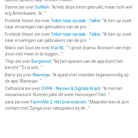
Sanne
zei over
GoWish
: "
Ik heb deze eerst gebruikt, maar toch wel
erg Amerikaans.. Ik...
"
Frederik Visser
zei over
Tekst naar spraak - Talkie
: "
Ik ben op zoek
naar ervaringen van gebruikers van de pro...
"
Frederik Visser
zei over
Tekst naar spraak - Talkie
: "
Ik ben op zoek
naar ervaringen van gebruikers van de pro...
"
Mario van Gool
zei over
Vue NL
: "
1 groot drama. Account van mijn
zoon niet meer in te loggen....
"
Thijs
zei over
Burgernet
: "
Bij het openen van de app komt het
bericht ""Er is iets...
"
Barry
zei over
Klaverjas
: "
Ik speel met vrienden tegenwoordig op
de app ‘Klaverjas...
"
Catharina
zei over
DVHN - Nieuws & Digitale Krant
: "
Ik mis het
nieuwswoord. Kunnen jullie dit weer toevoegen? Het...
"
sara
zei over
FarmVille 2: Het boerenleven
: "
Maanden ben ik al in
contact met Zynga over valsspelers bij de...
"