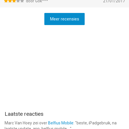
pad , want deze doet het niet goed meer. Waarom gaat dat
door Gok***
21/01/2017
niet?
Meer recensies
Laatste reacties
Marc Van Hoey
zei over
Belfius Mobile
: "
beste, iPadgebruik, na
laatste update, app. belfius mobile,...
"