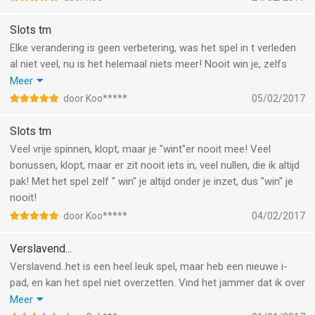
Slots tm
Elke verandering is geen verbetering, was het spel in t verleden
al niet veel, nu is het helemaal niets meer! Nooit win je, zelfs
met SUPERS blijf je onder de inzet! Ik heb laatst 150.000 punten
Meer
weg zitten spelen in 1,5 uur tijd, met niet eens zo n hoge inzet
door Koo*****
05/02/2017
(10 op 30 lijnen) geen jackpot gewonnen, dat moet toch wel wat
zeggen denk ik. Geen 5 sterren voor dit spel, zelfs geen EEN......
Slots tm
Veel vrije spinnen, klopt, maar je "wint"er nooit mee! Veel
bonussen, klopt, maar er zit nooit iets in, veel nullen, die ik altijd
pak! Met het spel zelf " win" je altijd onder je inzet, dus "win" je
nooit!
door Koo*****
04/02/2017
Verslavend...
Verslavend..het is een heel leuk spel, maar heb een nieuwe i-
pad, en kan het spel niet overzetten. Vind het jammer dat ik over
nieuw moet beginnen. Ik wil graag mijn punten op mijn nieuwe i-
Meer