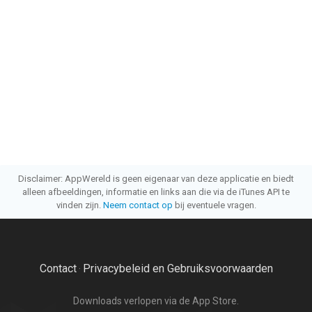
Disclaimer: AppWereld is geen eigenaar van deze applicatie en biedt
alleen afbeeldingen, informatie en links aan die via de iTunes API te
vinden zijn.
Neem contact op
bij eventuele vragen.
Contact
Privacybeleid en Gebruiksvoorwaarden
·
Downloads verlopen via de App Store.