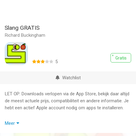
Slang GRATIS
Richard Buckingham
Gratis
5
Watchlist
LET OP: Downloads verlopen via de App Store, bekijk daar altijd
de meest actuele prijs, compatibiliteit en andere informatie. Je
hebt een actief Apple account nodig om apps te installeren.
Speel het klassieke Snake spel met HD graphics!
Meer
Functies:
• Nieuw winter-thema toegevoegd!