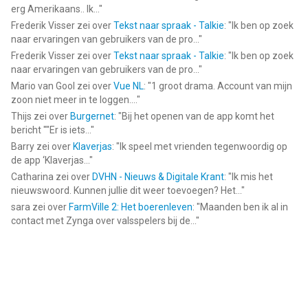
erg Amerikaans.. Ik...
"
Frederik Visser
zei over
Tekst naar spraak - Talkie
: "
Ik ben op zoek
naar ervaringen van gebruikers van de pro...
"
Frederik Visser
zei over
Tekst naar spraak - Talkie
: "
Ik ben op zoek
naar ervaringen van gebruikers van de pro...
"
Mario van Gool
zei over
Vue NL
: "
1 groot drama. Account van mijn
zoon niet meer in te loggen....
"
Thijs
zei over
Burgernet
: "
Bij het openen van de app komt het
bericht ""Er is iets...
"
Barry
zei over
Klaverjas
: "
Ik speel met vrienden tegenwoordig op
de app ‘Klaverjas...
"
Catharina
zei over
DVHN - Nieuws & Digitale Krant
: "
Ik mis het
nieuwswoord. Kunnen jullie dit weer toevoegen? Het...
"
sara
zei over
FarmVille 2: Het boerenleven
: "
Maanden ben ik al in
contact met Zynga over valsspelers bij de...
"