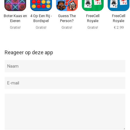
Boter Kaas en
4 Op Een Rij -
Guess The
FreeCell
FreeCell
Eieren
Bordspel
Person?
Royale
Royale
VOLLEDIG
Solitaire
Solitaire Pro
Gratis!
Gratis!
Gratis!
Gratis!
€ 2.99
Reageer op deze app