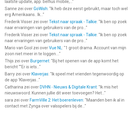
laatste update, app. belfius mobile,...
"
Sanne
zei over
GoWish
: "
Ik heb deze eerst gebruikt, maar toch wel
erg Amerikaans.. Ik...
"
Frederik Visser
zei over
Tekst naar spraak - Talkie
: "
Ik ben op zoek
naar ervaringen van gebruikers van de pro...
"
Frederik Visser
zei over
Tekst naar spraak - Talkie
: "
Ik ben op zoek
naar ervaringen van gebruikers van de pro...
"
Mario van Gool
zei over
Vue NL
: "
1 groot drama. Account van mijn
zoon niet meer in te loggen....
"
Thijs
zei over
Burgernet
: "
Bij het openen van de app komt het
bericht ""Er is iets...
"
Barry
zei over
Klaverjas
: "
Ik speel met vrienden tegenwoordig op
de app ‘Klaverjas...
"
Catharina
zei over
DVHN - Nieuws & Digitale Krant
: "
Ik mis het
nieuwswoord. Kunnen jullie dit weer toevoegen? Het...
"
sara
zei over
FarmVille 2: Het boerenleven
: "
Maanden ben ik al in
contact met Zynga over valsspelers bij de...
"