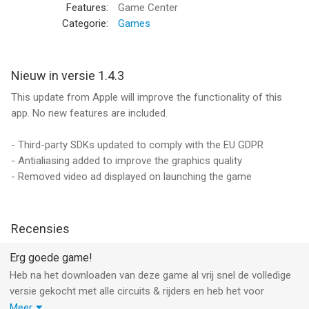
— 4 game modes, namely Championship, Quick Race,
Features:
Game Center
Challenge and Time Attack
Categorie:
Games
— Enhanced physics engine
— Maximum control flexibility, with 9 configurations including
gyroscope and virtual controls
Nieuw in versie 1.4.3
— Realistic 3D graphics with dynamic lighting effects
This update from Apple will improve the functionality of this
app. No new features are included.
SBK15 was developed in conjunction with Dorna WSBK
Organization to ensure an accurate representation of the
- Third-party SDKs updated to comply with the EU GDPR
white-knuckle Superbike racing style and offer the most
- Antialiasing added to improve the graphics quality
realistic motorcycle racing experience on mobile.
- Removed video ad displayed on launching the game
Universal app compatible with: iPhone 4, iPhone 4S, iPhone
5/5C/5S, iPod touch (5th generation), iPad 2, iPad mini, the new
Recensies
iPad, iPad with Retina display and iPad Air.
Erg goede game!
For any enquiry or support requests, please contact us at: sbk-
Heb na het downloaden van deze game al vrij snel de volledige
mobile@dtales.it
versie gekocht met alle circuits & rijders en heb het voor
ongeveer 13 uur gespeeld :D erg leuke game, vooral als je de
Meer