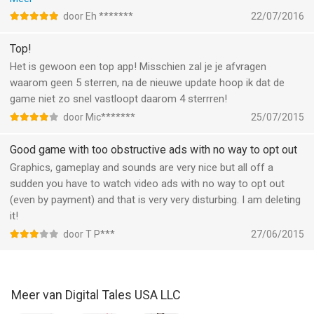
Check out great videos and more on our Facebook page!
circuits uit je hoofd kent en je het rijden zonder hulpmiddelen
https://www.facebook.com/SBKOfficialMobileGame?ref=profile
door Eh *******
22/07/2016
kunt beheersen ;) ik doe meestal races van 3 of 5 ronden maar
heb eigenlijk best wel zin om eens een 25 ronden lange race te
Top!
Find out more about the game on the official Web page:
doen :P ik raad deze game erg aan en wat mij betreft is het wel
http://www.sbkmobile.com/
Het is gewoon een top app! Misschien zal je je afvragen
3 euro (of wat het ook was xD) waard voor de volledige versie
waarom geen 5 sterren, na de nieuwe update hoop ik dat de
want ik heb er erg veel plezier mee, ook leuk als je even aan het
Follow us on Twitter:
game niet zo snel vastloopt daarom 4 sterrren!
wachten bent op iets en te tijd wilt doden om even een 1 ronde
https://twitter.com/Digital_Tales
door Mic*******
25/07/2015
lange race te doen of zo in quick race of om in time attack wat
te oefenen :)
--
Good game with too obstructive ads with no way to opt out
Graphics, gameplay and sounds are very nice but all off a
SBK15 - Official Mobile Game van Digital Tales USA LLC is een
sudden you have to watch video ads with no way to opt out
app voor iPhone, iPad en iPod touch met iOS versie 8.0 of
(even by payment) and that is very very disturbing. I am deleting
hoger, geschikt bevonden voor gebruikers met leeftijden vanaf
it!
4 jaar
.
door T P***
27/06/2015
Informatie voor SBK15 - Official Mobile Gameis het laatst
vergeleken op 7 Aug om 06:52.
Meer van Digital Tales USA LLC