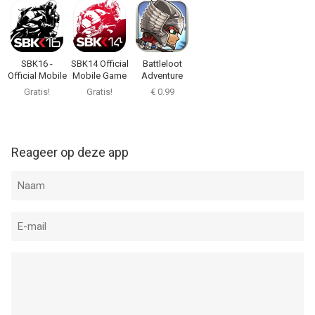
SBK16 -
SBK14 Official
Battleloot
Official Mobile
Mobile Game
Adventure
Game
Gratis!
Gratis!
€ 0.99
Reageer op deze app