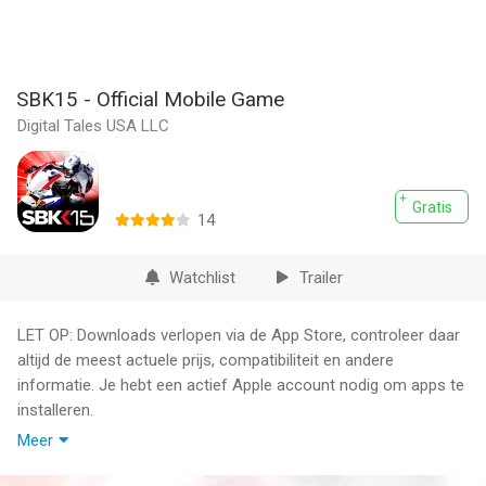
SBK15 - Official Mobile Game
Digital Tales USA LLC
Gratis
14
Watchlist
Trailer
LET OP: Downloads verlopen via de App Store, controleer daar
altijd de meest actuele prijs, compatibiliteit en andere
informatie. Je hebt een actief Apple account nodig om apps te
installeren.
Meer
With over 4.5 million downloads under its belt and the support
of passionate fans worldwide, the SBK Official Mobile Game is