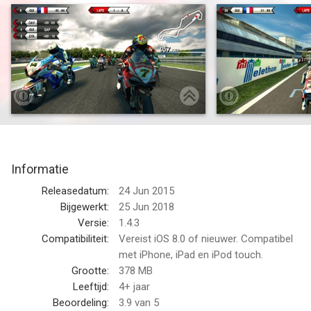
back for a new season.
Join the fray in the 2015 eni FIM Superbike World
Championship: pick the bike of your dreams from the biggest
brands in the world (Aprilia, Kawasaki, Honda, Ducati, Suzuki,
MV Agusta, BMW) and hit the track! Ride shoulder to shoulder
with the big guys, such as former champions Tom Sykes and
Sylvain Guintoli! Break their records in Challenge Mode or push
yourself to the limit in the new Time Attack Mode and don’t be
afraid to unleash your inner speed demon!
Informatie
Offering cross-platform compatibility and an advanced bike
Releasedatum:
24 Jun 2015
handling model based on player feedback, SBK15 is the next
Bijgewerkt:
25 Jun 2018
installment to the officially licensed, high-octane motorcycle
Versie:
1.4.3
racer on mobile and features:
Compatibiliteit:
Vereist iOS 8.0 of nieuwer. Compatibel
met iPhone, iPad en iPod touch.
— 13 WSBK rounds, including the brand-new Chang
Grootte:
378 MB
International Circuit in Thailand
Leeftijd:
4+ jaar
— 24 elite riders grouped in 14 racing teams
Beoordeling:
3.9
van 5