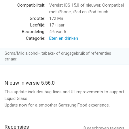
• Organize family shopping with shared grocery lists.
Compatibiliteit:
Vereist iOS 15.0 of nieuwer. Compatibel
• Get groceries delivered from one of our 23 integrated
met iPhone, iPad en iPod touch.
retailers across 4 regions.
Grootte:
172 MB
• Explore 192,000 community notes and tips shared by real
Leeftijd:
17+ jaar
cooks.
Beoordeling:
4.6
van 5
• Join over 5,400 public food communities with 4.5 million
Categorie:
Eten en drinken
members — including Jamie Oliver!
• Access detailed nutrition information and health scores on
Soms/Mild alcohol-, tabaks- of drugsgebruik of referenties
over 218,500 recipes.
ernaar.
All this, available for free on your iPhone, iPad, or web.
Nieuw in versie 5.56.0
Want even more? Samsung Food+ unlocks advanced features:
This update includes bug fixes and UI improvements to support
• AI-personalized weekly meal plans tailored to your health
Liquid Glass.
goals.
Update now for a smoother Samsung Food experience.
• Smart recipe customization — adjust servings, swap
ingredients, or tweak nutrition.
• Step-by-step Smart Cooking Mode for any recipe.
Recensies
8
geschreven reviews