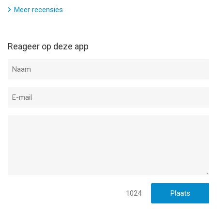
iPhone, iPad en iPod touch met iOS versie 15.0 of hoger,
Meer recensies
geschikt bevonden voor gebruikers met leeftijden vanaf
17 jaar
.
Informatie voor Samsung Food: Meal Planneris het laatst
Reageer op deze app
vergeleken op 7 Aug om 04:27.
1024