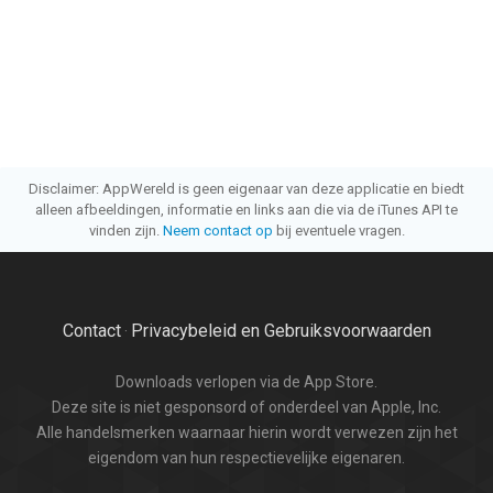
Disclaimer: AppWereld is geen eigenaar van deze applicatie en biedt
alleen afbeeldingen, informatie en links aan die via de iTunes API te
vinden zijn.
Neem contact op
bij eventuele vragen.
Contact
Privacybeleid en Gebruiksvoorwaarden
·
Downloads verlopen via de App Store.
Deze site is niet gesponsord of onderdeel van Apple, Inc.
Alle handelsmerken waarnaar hierin wordt verwezen zijn het
eigendom van hun respectievelijke eigenaren.