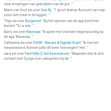
naar ervaringen van gebruikers van de pro...
"
Mario van Gool
zei over
Vue NL
: "
1 groot drama. Account van mijn
zoon niet meer in te loggen....
"
Thijs
zei over
Burgernet
: "
Bij het openen van de app komt het
bericht ""Er is iets...
"
Barry
zei over
Klaverjas
: "
Ik speel met vrienden tegenwoordig op
de app ‘Klaverjas...
"
Catharina
zei over
DVHN - Nieuws & Digitale Krant
: "
Ik mis het
nieuwswoord. Kunnen jullie dit weer toevoegen? Het...
"
sara
zei over
FarmVille 2: Het boerenleven
: "
Maanden ben ik al in
contact met Zynga over valsspelers bij de...
"