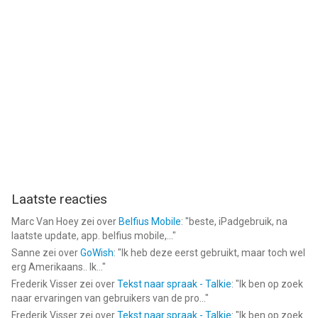
Laatste reacties
Marc Van Hoey
zei over
Belfius Mobile
: "
beste, iPadgebruik, na
laatste update, app. belfius mobile,...
"
Sanne
zei over
GoWish
: "
Ik heb deze eerst gebruikt, maar toch wel
erg Amerikaans.. Ik...
"
Frederik Visser
zei over
Tekst naar spraak - Talkie
: "
Ik ben op zoek
naar ervaringen van gebruikers van de pro...
"
Frederik Visser
zei over
Tekst naar spraak - Talkie
: "
Ik ben op zoek