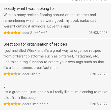
• Automated pantry management with personalized cooking
suggestions.
Exactly what I was looking for
• Nutrition tracking with adaptive meal plans to help you meet
With so many recipes floating around on the internet and
your goals.
remembering which ones were good, my bookmarks just
• Save and reuse unlimited meal plans anytime.
weren’t cutting it anymore. Love this app!
door Sol*******
03/03/2023
Plus, connect seamlessly with Samsung SmartThings Cooking
for a smarter kitchen experience. Try Samsung Food+ for even
Great app for organisation of recipes
more ways to eat well — your way.
I just installed Whisk and it’s a great way to organise recipes
from different platforms such as pinterest, instagram, etc.
Download Samsung Food today and take the hassle out of
I do miss a tag-function to create your own tags such as that
meal planning, shopping, and cooking.
it’s a lunch, dinner, breakfast meal.
Questions? Contact us at support@samsungfood.com
door Jil****
30/01/2023
:)
Terms of Use: samsungfood.com/policy/terms/
It’s a great app I just got it but I really like it I’m planning to make
--
a lot from this app:)
door Sim*******
08/07/2022
Samsung Food: Meal Planner van Whisk food is een app voor