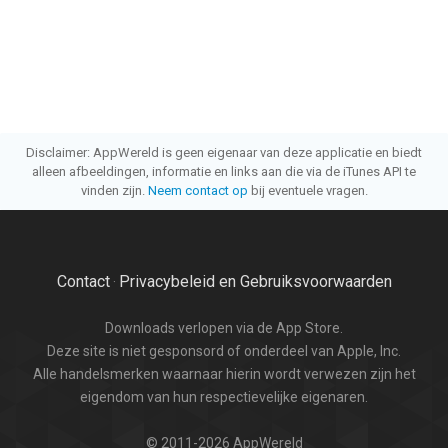
Disclaimer: AppWereld is geen eigenaar van deze applicatie en biedt
alleen afbeeldingen, informatie en links aan die via de iTunes API te
vinden zijn.
Neem contact op
bij eventuele vragen.
Contact
Privacybeleid en Gebruiksvoorwaarden
·
Downloads verlopen via de App Store.
Deze site is niet gesponsord of onderdeel van Apple, Inc.
Alle handelsmerken waarnaar hierin wordt verwezen zijn het
eigendom van hun respectievelijke eigenaren.
© 2011-2026 AppWereld