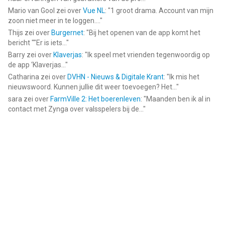
Mario van Gool
zei over
Vue NL
: "
1 groot drama. Account van mijn
zoon niet meer in te loggen....
"
Thijs
zei over
Burgernet
: "
Bij het openen van de app komt het
bericht ""Er is iets...
"
Barry
zei over
Klaverjas
: "
Ik speel met vrienden tegenwoordig op
de app ‘Klaverjas...
"
Catharina
zei over
DVHN - Nieuws & Digitale Krant
: "
Ik mis het
nieuwswoord. Kunnen jullie dit weer toevoegen? Het...
"
sara
zei over
FarmVille 2: Het boerenleven
: "
Maanden ben ik al in
contact met Zynga over valsspelers bij de...
"