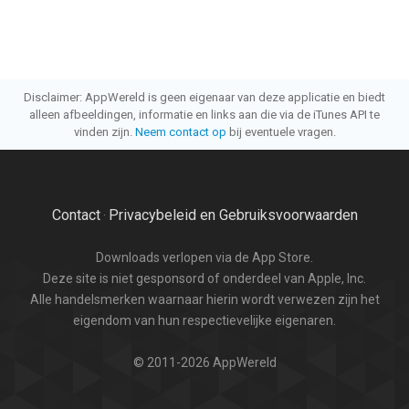
Disclaimer: AppWereld is geen eigenaar van deze applicatie en biedt
alleen afbeeldingen, informatie en links aan die via de iTunes API te
vinden zijn.
Neem contact op
bij eventuele vragen.
Contact
Privacybeleid en Gebruiksvoorwaarden
·
Downloads verlopen via de App Store.
Deze site is niet gesponsord of onderdeel van Apple, Inc.
Alle handelsmerken waarnaar hierin wordt verwezen zijn het
eigendom van hun respectievelijke eigenaren.
© 2011-2026 AppWereld