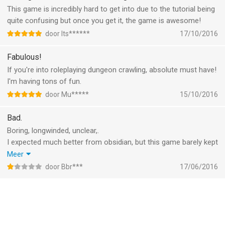
This game is incredibly hard to get into due to the tutorial being
quite confusing but once you get it, the game is awesome!
door Its******
17/10/2016
Fabulous!
If you're into roleplaying dungeon crawling, absolute must have!
I'm having tons of fun.
door Mu*****
15/10/2016
Bad.
Boring, longwinded, unclear,.
I expected much better from obsidian, but this game barely kept
my attention even during the confusing tutorial.
Meer
Then when i "finally" finished that,. You get confronted by the
door Bbr***
17/06/2016
many, many aspects of the game you can buy or get dlc for...
I feel shafted for even trying this excrement of a game.