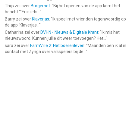
Thijs
zei over
Burgernet
: "
Bij het openen van de app komt het
bericht ""Er is iets...
"
Barry
zei over
Klaverjas
: "
Ik speel met vrienden tegenwoordig op
de app ‘Klaverjas...
"
Catharina
zei over
DVHN - Nieuws & Digitale Krant
: "
Ik mis het
nieuwswoord. Kunnen jullie dit weer toevoegen? Het...
"
sara
zei over
FarmVille 2: Het boerenleven
: "
Maanden ben ik al in
contact met Zynga over valsspelers bij de...
"