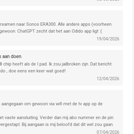
treamen naar Sonos ERA300. Alle andere apps (voorheen
l gewoon. ChatGPT zecht dat het aan Odido app ligt :(
19/04/2026
s aan doen.
p heeft als de I pad. Ik zou jailbroken zijn. Dat bericht
dido , doe eens een keer wat goed!
12/04/2026
Dit aangegaan om gewoon via wifi met de tv app op de
 met vaste aansluiting. Verder dan mij abo nummer en de pin
overgestapt. Bij aangaan is mij beloofd dat dit wel zou gaan.
07/04/2026