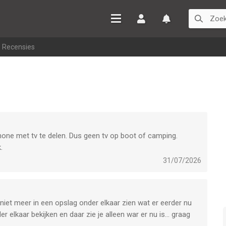
Inloggen
Watchlist
>
Recensies
hone met tv te delen. Dus geen tv op boot of camping.
.
31/07/2026
 niet meer in een opslag onder elkaar zien wat er eerder nu
r elkaar bekijken en daar zie je alleen war er nu is… graag