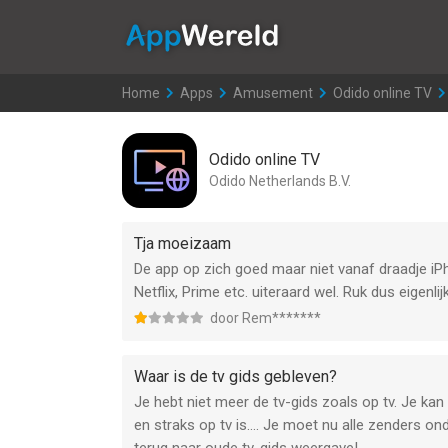
AppWereld
Home
>
Apps
>
Amusement
>
Odido online TV
Odido online TV
Odido Netherlands B.V.
Tja moeizaam
De app op zich goed maar niet vanaf draadje iP
Netflix, Prime etc. uiteraard wel. Ruk dus eigenlijk
door Rem*******
Waar is de tv gids gebleven?
Je hebt niet meer de tv-gids zoals op tv. Je kan
en straks op tv is…. Je moet nu alle zenders onde