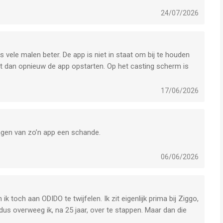
24/07/2026
 vele malen beter. De app is niet in staat om bij te houden
et dan opnieuw de app opstarten. Op het casting scherm is
ast een tekst eronder van een geheel ander programma. De
n standaard tekst zonder enige details en zeker niets over
17/06/2026
 werkt de app beter en is de informatie correct en vollediger.
jken.
ngen van zo’n app een schande.
06/06/2026
k toch aan ODIDO te twijfelen. Ik zit eigenlijk prima bij Ziggo,
dus overweeg ik, na 25 jaar, over te stappen. Maar dan die
t best.