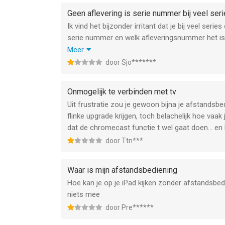
Geen aflevering is serie nummer bij veel ser
Ik vind het bijzonder irritant dat je bij veel seri
serie nummer en welk afleveringsnummer het is
Bij KPN is die informatie wel te zien. Ander half
Meer
worden. Een andere smoes die ik hoorde was dat O
door Sjo*******
concurrentie die informatie wel in hun tv gids t
ontdekken dat je zit te kijken naar iets wat je al
Onmogelijk te verbinden met tv
wil maar zo iets simpels niet kan aanpassen.
Uit frustratie zou je gewoon bijna je afstands
flinke upgrade krijgen, toch belachelijk hoe vaa
dat de chromecast functie t wel gaat doen… en 
door Ttn***
Waar is mijn afstandsbediening
Hoe kan je op je iPad kijken zonder afstandsbed
niets mee
door Pre******