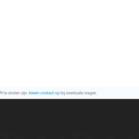
I te vinden zijn.
Neem contact op
bij eventuele vragen.