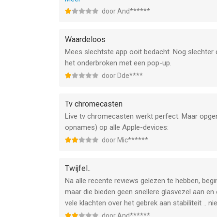
**Update: Postcode check zecht OK. Tot wel 8Gb
door And******
aansluiting via KPN met glas converter naar de 
betaalt wel voor glas. Uitkijken dus en blijven pr
Waardeloos
Mees slechtste app ooit bedacht. Nog slechter
het onderbroken met een pop-up.
door Dde****
Tv chromecasten
Live tv chromecasten werkt perfect. Maar opg
opnames) op alle Apple-devices:
door Mic******
Twijfel..
Na alle recente reviews gelezen te hebben, begin i
maar die bieden geen snellere glasvezel aan en 
vele klachten over het gebrek aan stabiliteit .. nie
door And******