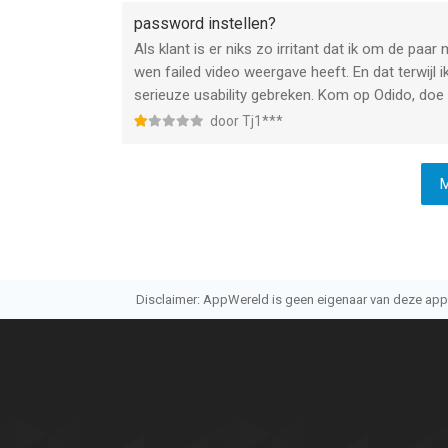
password instellen?
Als klant is er niks zo irritant dat ik om de pa
wen failed video weergave heeft. En dat terwijl i
serieuze usability gebreken. Kom op Odido, doe
door Tj1***
M
Disclaimer: AppWereld is geen eigenaar van deze applic