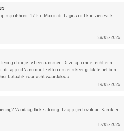
ies
es op mijn iPhone 17 Pro Max in de tv gids niet kan zien welk
.
jaar geleden werd er al beloofd dat dit snel opgelost zou
dido die informatie niet altijd krijgt. Vreemd verhaal als de
28/02/2026
oont. Er is niks vervelender om na een paar minuten te
 gezien hebt. Erg knullig van een organisatie die naar de beurs
bediening door je tv heen rammen. Deze app moet echt een
k je de app uit/aan moet zetten om een keer geluk te hebben
hier betaal ik voor echt waardeloos
19/02/2026
iening? Vandaag flinke storing. Tv app gedownload. Kan ik er
17/02/2026