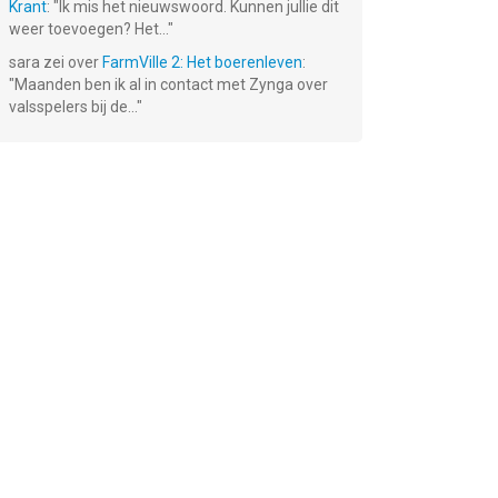
Krant
: "
Ik mis het nieuwswoord. Kunnen jullie dit
weer toevoegen? Het...
"
sara
zei over
FarmVille 2: Het boerenleven
:
"
Maanden ben ik al in contact met Zynga over
valsspelers bij de...
"