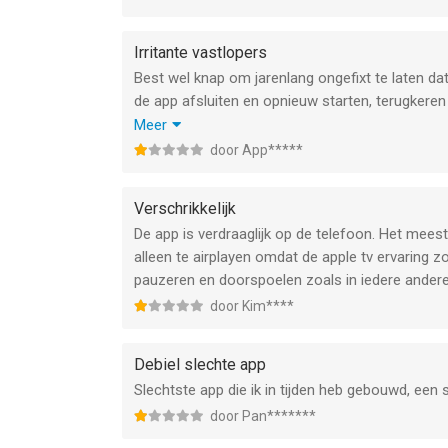
Irritante vastlopers
Best wel knap om jarenlang ongefixt te laten d
de app afsluiten en opnieuw starten, terugkere
voordat hij vastliep.
Meer
PS: svp geen developer reactie dat het aan mijn
door App*****
you turned the computer off and on?"
Update: bekijken opname loopt niet meer vaak va
Verschrikkelijk
het starten.
De app is verdraaglijk op de telefoon. Het meest
Kan nog steeds niet onthouden waar ik ben gebl
alleen te airplayen omdat de apple tv ervaring z
Casten is een loterij: de ene opname wel, bij de
pauzeren en doorspoelen zoals in iedere andere
door Kim****
Debiel slechte app
Slechtste app die ik in tijden heb gebouwd, een 
door Pan*******