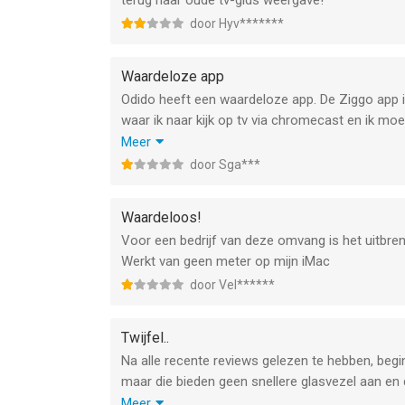
terug naar oude tv-gids weergave!
door Hyv*******
Waardeloze app
Odido heeft een waardeloze app. De Ziggo app is
waar ik naar kijk op tv via chromecast en ik mo
een afbeelding van waar ik naar kijk met steev
Meer
informatietekst over het programma is veelal ee
door Sga***
jaartal of jaargang of aflevering nr. Bij Ziggo go
Twee sterren omdat ik er toch nog tv mee kan ki
Waardeloos!
Voor een bedrijf van deze omvang is het uitbre
Werkt van geen meter op mijn iMac
door Vel******
Twijfel..
Na alle recente reviews gelezen te hebben, begin i
maar die bieden geen snellere glasvezel aan en 
vele klachten over het gebrek aan stabiliteit .. nie
Meer