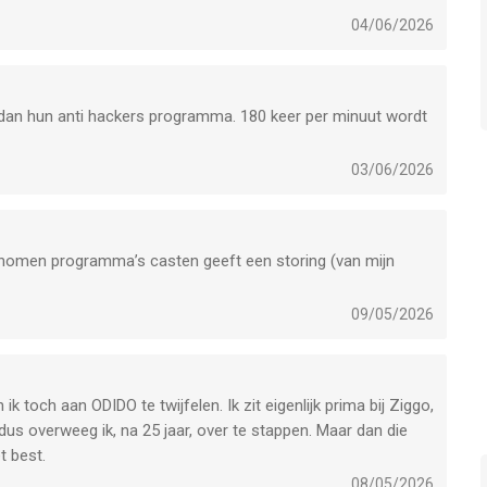
 glas. Buurman is er ingetrapt en verrassing: koper
04/06/2026
router. Niks glas dus. De arme man weet van niks maar
aten met ze.
 dan hun anti hackers programma. 180 keer per minuut wordt
03/06/2026
enomen programma’s casten geeft een storing (van mijn
09/05/2026
k toch aan ODIDO te twijfelen. Ik zit eigenlijk prima bij Ziggo,
dus overweeg ik, na 25 jaar, over te stappen. Maar dan die
t best.
08/05/2026