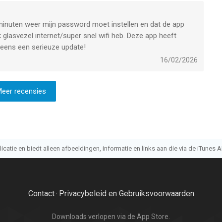
ar minuten weer mijn password moet instellen en dat de app
k glasvezel internet/super snel wifi heb. Deze app heeft
 eens een serieuze update!
16/02/2026
eer recensies
atie en biedt alleen afbeeldingen, informatie en links aan die via de iTunes AP
Contact
Privacybeleid en Gebruiksvoorwaarden
·
Downloads verlopen via de App Store.