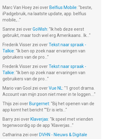
Marc Van Hoey
zei over
Belfius Mobile
: "
beste,
iPadgebruik, na laatste update, app. belfius
mobile,...
"
Sanne
zei over
GoWish
: "
Ik heb deze eerst
gebruikt, maar toch wel erg Amerikaans.. Ik...
"
Frederik Visser
zei over
Tekst naar spraak -
Talkie
: "
Ik ben op zoek naar ervaringen van
gebruikers van de pro...
"
Frederik Visser
zei over
Tekst naar spraak -
Talkie
: "
Ik ben op zoek naar ervaringen van
gebruikers van de pro...
"
Mario van Gool
zei over
Vue NL
: "
1 groot drama.
Account van mijn zoon niet meer in te loggen....
"
Thijs
zei over
Burgernet
: "
Bij het openen van de
app komt het bericht ""Er is iets...
"
Barry
zei over
Klaverjas
: "
Ik speel met vrienden
tegenwoordig op de app ‘Klaverjas...
"
Catharina
zei over
DVHN - Nieuws & Digitale