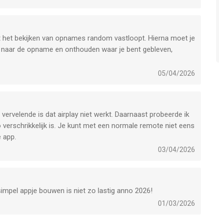
at het bekijken van opnames random vastloopt. Hierna moet je
n naar de opname en onthouden waar je bent gebleven,
 verbinding ligt of andere opmerkingen in de categorie "have
05/04/2026
st, maar nu loopt de app op mijn TV regelmatig vast tijdens
 vervelende is dat airplay niet werkt. Daarnaast probeerde ik
even bij bekijken opname.
o verschrikkelijk is. Je kunt met een normale remote niet eens
 ander loopt het casten vast.
 app.
03/04/2026
simpel appje bouwen is niet zo lastig anno 2026!
01/03/2026