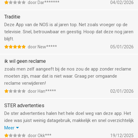
schuld… jullie hadden de gebruikers niet moeten irriteren.
door Dar*******
04/02/2026
Hopelijk krijgen jullie nog meer problemen met reclame
inkomsten :P
Traditie
Deze App van de NOS is al jaren top. Net zoals vroeger op de
televisie. Snel, betrouwbaar en geestig. Hoop dat deze nog jaren
blijft.
door New*****
05/01/2026
ik wil geen reclame
zoals men zelf aangeeft bij de nos zou de app zonder reclame
moeten zijn, maar dat is niet waar. Graag per omgaande
reclame verwijderen!
door Han*****
02/01/2026
STER advertenties
De ster advertenties halen het hele doel weg van deze app. Het
idee was juist weinig datagebruik, makkelijk en snel overzichtelijk
nieuws zonder vervelende advertenties.
Meer
Jammer dat juist die nieuwsbron die niet schreeuwerig verpest
door Okk***
19/12/2025