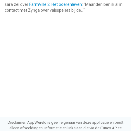
sara
zei over
FarmVille 2: Het boerenleven
: "
Maanden ben ik al in
contact met Zynga over valsspelers bij de...
"
Disclaimer: AppWereld is geen eigenaar van deze applicatie en biedt
alleen afbeeldingen, informatie en links aan die via de iTunes API te