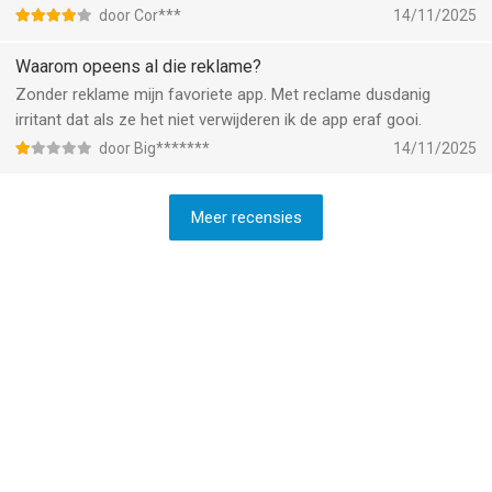
Verder ben ik een trouwe lezer, teksten zijn kort en efficiënt:
door Cor***
14/11/2025
kortom je bent snel op de hoogte van het laatste nieuws. Ik lees
alles elke ochtend in een paar minuten. Ideaal als je weinig tijd
Waarom opeens al die reklame?
hebt en toch het nieuws bij wil houden. Wil ik iets meer lezen,
Zonder reklame mijn favoriete app. Met reclame dusdanig
dan lees ik het uitgebreide artikel in de NOSapp.
irritant dat als ze het niet verwijderen ik de app eraf gooi.
door Big*******
14/11/2025
Meer recensies