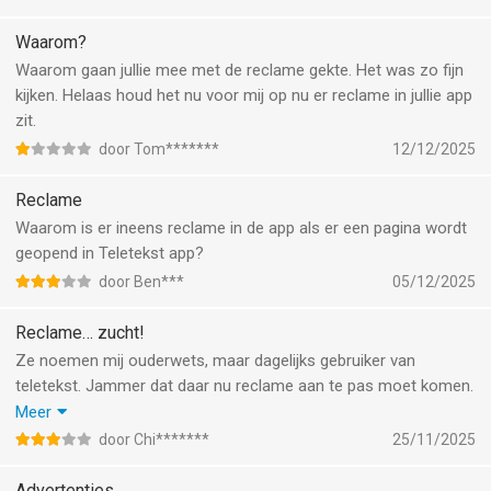
was door de commercie dat nu ook is.
Waarom?
Waarom gaan jullie mee met de reclame gekte. Het was zo fijn
kijken. Helaas houd het nu voor mij op nu er reclame in jullie app
zit.
door Tom*******
12/12/2025
Reclame
Waarom is er ineens reclame in de app als er een pagina wordt
geopend in Teletekst app?
door Ben***
05/12/2025
Reclame… zucht!
Ze noemen mij ouderwets, maar dagelijks gebruiker van
teletekst. Jammer dat daar nu reclame aan te pas moet komen.
En dat terwijl het een publieke omroep is, die bestaat door de
Meer
belasting die wij Nederlanders betalen. Ik ga een kleine check
door Chi*******
25/11/2025
doen bij ACM, of dit niet in strijd is met de regels
Advertenties