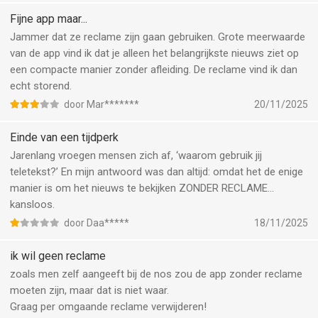
een hacker zijn door gewoon een malicious ad te plaatsen of
een url in een echte ad te vervangen zodat het naar een
Fijne app maar...
malicious website gaat als iemand daarop klikt.. Jullie hebben
Jammer dat ze reclame zijn gaan gebruiken. Grote meerwaarde
heel ernstig fout gemaakt, verwijder die link onmiddellijk omdat
van de app vind ik dat je alleen het belangrijkste nieuws ziet op
je app geen echte link toont.
een compacte manier zonder afleiding. De reclame vind ik dan
Dat is ook een goed reden om je app te laten blokkeren door
echt storend.
een simpel rapport naar Apple te sturen. Wil je de gebruikers
door Mar*******
20/11/2025
echt met malware’s besmetten? Hopelijk brengen jullie volgende
week een update uit, anders gaat mijn rapport naar Apple.
Einde van een tijdperk
Daarom hebben we domein naam die dat url gebruikt voorlopig
Jarenlang vroegen mensen zich af, ‘waarom gebruik jij
geblokkeerd, zodat onze apparaten veiliger blijven. Foei!
teletekst?’ En mijn antwoord was dan altijd: omdat het de enige
manier is om het nieuws te bekijken ZONDER RECLAME…
kansloos.
door Daa*****
18/11/2025
ik wil geen reclame
zoals men zelf aangeeft bij de nos zou de app zonder reclame
moeten zijn, maar dat is niet waar.
Graag per omgaande reclame verwijderen!