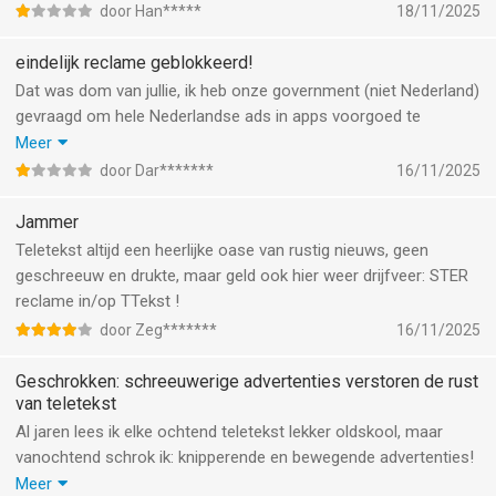
door Han*****
18/11/2025
eindelijk reclame geblokkeerd!
Dat was dom van jullie, ik heb onze government (niet Nederland)
gevraagd om hele Nederlandse ads in apps voorgoed te
blokkeren. En dat is gebeurd… ik zie een melding in je app waar
Meer
ad plek stond dat het geblokkeerd is in verband met anti spam
door Dar*******
16/11/2025
wet. Spijtig dat jullie daardoor geen reclame inkomsten meer
krijgen…
Jammer
Teletekst altijd een heerlijke oase van rustig nieuws, geen
geschreeuw en drukte, maar geld ook hier weer drijfveer: STER
reclame in/op TTekst !
door Zeg*******
16/11/2025
Geschrokken: schreeuwerige advertenties verstoren de rust
van teletekst
Al jaren lees ik elke ochtend teletekst lekker oldskool, maar
vanochtend schrok ik: knipperende en bewegende advertenties!
Ik geniet juist van het rustige beeld. Jammer dit.
Meer