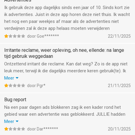
Ik gebruik deze app dagelijks sinds een jaar of 10. Sinds kort zie
ik advertenties. Juist in deze app horen deze niet thuis. Ik wacht
het nog een paar weekjes af maar als de advertenties niet
verdwijnen zal ik deze app helaas moeten verwijderen
door Goe*******
22/11/2025
Irritante reclame, weer opleving, oh nee, ellende: na lange
tijd gebruik weggedaan
Ontzettend irritant die reclame. Kan dat weg? Zo is de app niet
leuk meer, terwijl ik die dagelijks meerdere keren gebruik(te). Ik
betaal er graag voor als dit weggaat.
Meer
Oh no. Die stomme reclame is weer terug. Graag een
door Pgr*
21/11/2025
betaaloptie om daarvan af te komen.
Gebruiker vanaf het begin maar dit stoort mij zo dat ik er nu uit
Bug report
stap. Ze bieden ook geen betaaloptie om die storende reclame
Na een paar dagen ads blokkeren zag ik een kader rond het
af te kopen. Waardeloos!
gebied waar een advertentie was geblokkeerd. JULLIE hadden
een link in een advertentie gezet… Dat is extreem gevaarlijk
Meer
omdat we het niet kunnen zien waar een url gaat. Iedereen kan
door Dar*******
20/11/2025