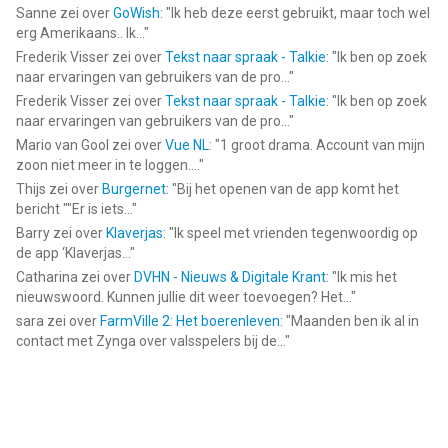
Sanne
zei over
GoWish
: "
Ik heb deze eerst gebruikt, maar toch wel
erg Amerikaans.. Ik...
"
Frederik Visser
zei over
Tekst naar spraak - Talkie
: "
Ik ben op zoek
naar ervaringen van gebruikers van de pro...
"
Frederik Visser
zei over
Tekst naar spraak - Talkie
: "
Ik ben op zoek
naar ervaringen van gebruikers van de pro...
"
Mario van Gool
zei over
Vue NL
: "
1 groot drama. Account van mijn
zoon niet meer in te loggen....
"
Thijs
zei over
Burgernet
: "
Bij het openen van de app komt het
bericht ""Er is iets...
"
Barry
zei over
Klaverjas
: "
Ik speel met vrienden tegenwoordig op
de app ‘Klaverjas...
"
Catharina
zei over
DVHN - Nieuws & Digitale Krant
: "
Ik mis het
nieuwswoord. Kunnen jullie dit weer toevoegen? Het...
"
sara
zei over
FarmVille 2: Het boerenleven
: "
Maanden ben ik al in
contact met Zynga over valsspelers bij de...
"