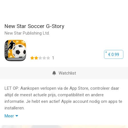
New Star Soccer G-Story
New Star Publishing Ltd.
€ 0.99
1
Watchlist
LET OP: Aankopen verlopen via de App Store, controleer daar
altijd de meest actuele prijs, compatibiliteit en andere
informatie. Je hebt een actief Apple account nodig om apps te
installeren.
Meer
***Please note this is an interactive Story Book which contains
gameplay snippets from New Star Soccer. It is not a sequel or