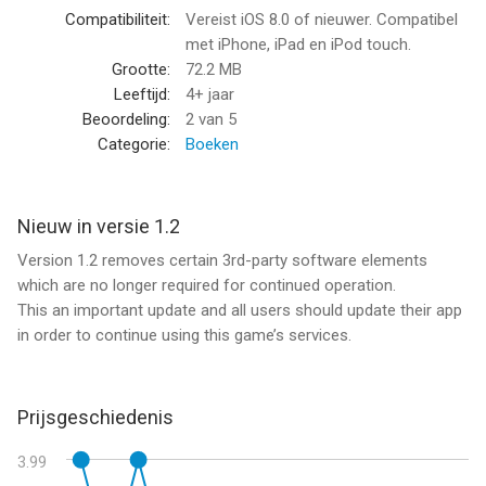
to train and even which sponsorship deals to take!
Compatibiliteit:
Vereist iOS 8.0 of nieuwer. Compatibel
met iPhone, iPad en iPod touch.
EVERY DECISION CHOICE MATTERS! Each one you make
Grootte:
72.2 MB
affects the story. With multiple storylines and multiple endings,
Leeftijd:
4+ jaar
which of the thrilling finales will you get?
Beoordeling:
2
van 5
Categorie:
Boeken
INCREDIBLE MIX OF STORY AND GAME! The gameplay makes
the story better and the story makes the gameplay better. This
is the ultimate football immersion experience: the perfect
Nieuw in versie 1.2
fusion of story and game!
Version 1.2 removes certain 3rd-party software elements
which are no longer required for continued operation.
This an important update and all users should update their app
KEY FEATURES
in order to continue using this game’s services.
The most exciting book you'll ever play.
BAFTA-winning gameplay from the best football game on
Prijsgeschiedenis
mobile.
3.99