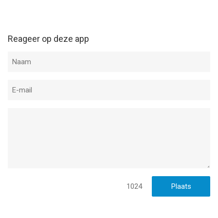
waarin je leert
voorwerpen
Aankleed
kleine
een pizza te
puzzel spel
spelletjes voor
kinderen over
bakken
over dromen
mensen die
pasgeboren
en liefde
van
baby met
paardenspelletjes
mama en
Reageer op deze app
houden
papa
1024