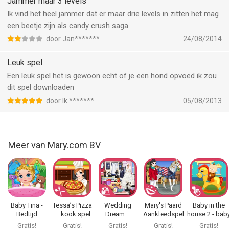
Jammer maar 3 levels
Ik vind het heel jammer dat er maar drie levels in zitten het mag
een beetje zijn als candy crush saga.
door Jan*******
24/08/2014
Leuk spel
Een leuk spel het is gewoon echt of je een hond opvoed ik zou
dit spel downloaden
door Ik *******
05/08/2013
Meer van Mary.com BV
Baby Tina -
Tessa’s Pizza
Wedding
Mary's Paard
Baby in the
Bedtijd
– kook spel
Dream –
Aankleedspel
house 2 - bab
verhaaltje
voor kinderen
Verborgen
2 - Opmaak en
spel voor liev
Gratis!
Gratis!
Gratis!
Gratis!
Gratis!