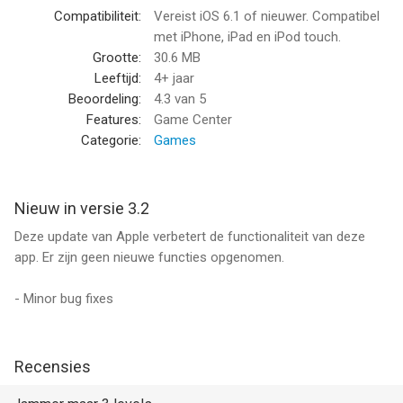
hoger, geschikt bevonden voor gebruikers met leeftijden vanaf
Compatibiliteit:
Vereist iOS 6.1 of nieuwer. Compatibel
4 jaar
.
met iPhone, iPad en iPod touch.
Grootte:
30.6 MB
Informatie voor My Sweet Dog - Verzorg jouw lieve puppy!is
Leeftijd:
4+ jaar
het laatst vergeleken op 8 Aug om 12:58.
Beoordeling:
4.3
van 5
Features:
Game Center
Categorie:
Games
Nieuw in versie 3.2
Deze update van Apple verbetert de functionaliteit van deze
app. Er zijn geen nieuwe functies opgenomen.
- Minor bug fixes
Recensies