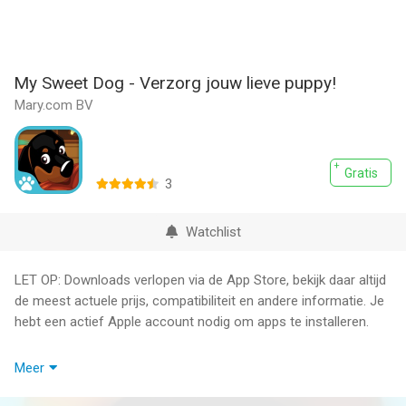
My Sweet Dog - Verzorg jouw lieve puppy!
Mary.com BV
Gratis
3
Watchlist
LET OP: Downloads verlopen via de App Store, bekijk daar altijd
de meest actuele prijs, compatibiliteit en andere informatie. Je
hebt een actief Apple account nodig om apps te installeren.
Mijn Lieve Hond
Meer
Speel nu het populaire spel My Sweet Dog van mary.com op je
telefoon en tablet. In het eerste level van dit spel zorg je voor