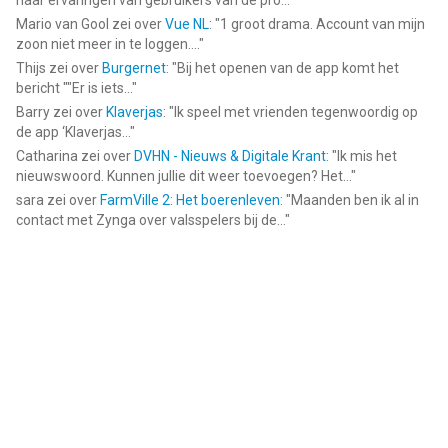
naar ervaringen van gebruikers van de pro...
"
Mario van Gool
zei over
Vue NL
: "
1 groot drama. Account van mijn
zoon niet meer in te loggen....
"
Thijs
zei over
Burgernet
: "
Bij het openen van de app komt het
bericht ""Er is iets...
"
Barry
zei over
Klaverjas
: "
Ik speel met vrienden tegenwoordig op
de app ‘Klaverjas...
"
Catharina
zei over
DVHN - Nieuws & Digitale Krant
: "
Ik mis het
nieuwswoord. Kunnen jullie dit weer toevoegen? Het...
"
sara
zei over
FarmVille 2: Het boerenleven
: "
Maanden ben ik al in
contact met Zynga over valsspelers bij de...
"