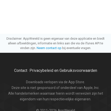
Disclaimer: AppWereld is geen eigenaar van deze applicatie en biedt
alleen afbeeldingen, informatie en links aan die via de iTunes API te
vinden zijn.
Neem contact op
bij eventuele vragen.
Contact
Privacybeleid en Gebruiksvoorwaarden
·
Downloads verlopen via de App Store.
Deze site is niet gesponsord of onderdeel van Apple, Inc.
Alle handelsmerken waarnaar hierin wordt verwezen zijn het
eigendom van hun respectievelijke eigenaren.
© 2011-2026 AppWereld