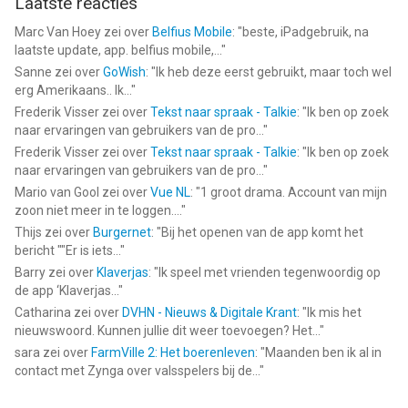
Laatste reacties
Marc Van Hoey
zei over
Belfius Mobile
: "
beste, iPadgebruik, na
laatste update, app. belfius mobile,...
"
Sanne
zei over
GoWish
: "
Ik heb deze eerst gebruikt, maar toch wel
erg Amerikaans.. Ik...
"
Frederik Visser
zei over
Tekst naar spraak - Talkie
: "
Ik ben op zoek
naar ervaringen van gebruikers van de pro...
"
Frederik Visser
zei over
Tekst naar spraak - Talkie
: "
Ik ben op zoek
naar ervaringen van gebruikers van de pro...
"
Mario van Gool
zei over
Vue NL
: "
1 groot drama. Account van mijn
zoon niet meer in te loggen....
"
Thijs
zei over
Burgernet
: "
Bij het openen van de app komt het
bericht ""Er is iets...
"
Barry
zei over
Klaverjas
: "
Ik speel met vrienden tegenwoordig op
de app ‘Klaverjas...
"
Catharina
zei over
DVHN - Nieuws & Digitale Krant
: "
Ik mis het
nieuwswoord. Kunnen jullie dit weer toevoegen? Het...
"
sara
zei over
FarmVille 2: Het boerenleven
: "
Maanden ben ik al in
contact met Zynga over valsspelers bij de...
"