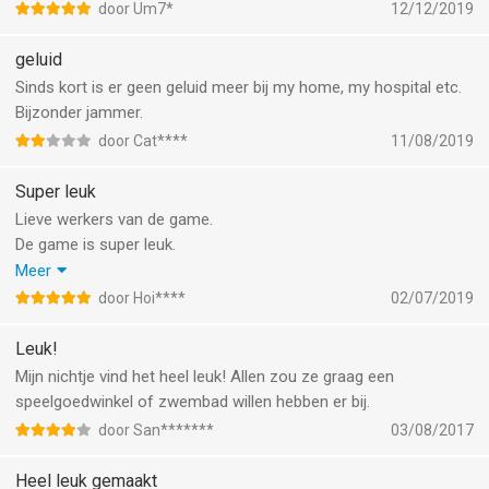
door Um7*
12/12/2019
geluid
Sinds kort is er geen geluid meer bij my home, my hospital etc.
Bijzonder jammer.
door Cat****
11/08/2019
Super leuk
Lieve werkers van de game.
De game is super leuk.
Maar bij de Hospital mis ik een paar dingen.
Meer
Zoals een operatie kamer en dan ook kleding voor de mensen
door Hoi****
02/07/2019
Die gaan opereren voor de rest is hospital super leuk!
En bij huis kunnen jullie bijvoorbeeld een oppas en een nieuwe
Leuk!
Auto en misschien nog meer dieren zoals een kat of manege
Mijn nichtje vind het heel leuk! Allen zou ze graag een
waar de mensen op kunnen rijden met vriendelijke groet ze ik
speelgoedwinkel of zwembad willen hebben er bij.
gedag doei
door San*******
03/08/2017
Heel leuk gemaakt