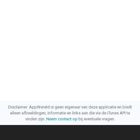
Disclaimer: AppWereld is geen eigenaar van deze applicatie en biedt
alleen afbeeldingen, informatie en links aan die via de iTunes API te
vinden zijn.
Neem contact op
bij eventuele vragen.