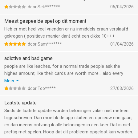
door Sek*******
06/04/2026
Meest gespeelde spel op dit moment
Heb er met heel veel vrienden er nu inmiddels eraan verslaafd
gekregen ( positieve manier dan) echt een dikke 10+++
door Sam*******
01/04/2026
adictive and bad game
people are like leaches, for a normal trade people ask the
highes amount, like their cards are worth more… also every
season you are almost done with it, and the game wants
Meer
money from you to complete everything, you never get lucky
door Too*****
27/03/2026
and get everything half way. trading is very bad, people dont
want to trade down or same worth. this get deleted directly
Laatste update
Sinds de laatste update worden beloningen vaker niet meteen
bijgeschreven. Dan moet ik de app sluiten en opnieuw erin gaan,
en dan ineens ontvang ik alle beloningen in een keer. Dat is niet
prettig met spelen. Hoop dat dit probleem opgelost kan worden.