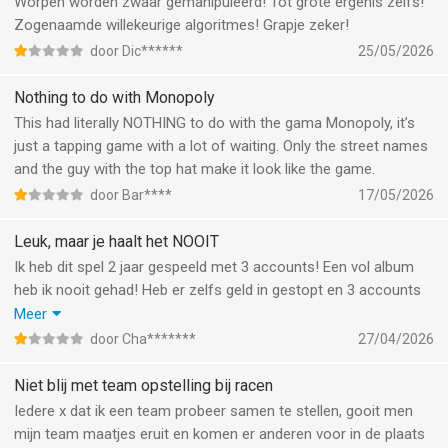
Worpen worden zwaar gemanipuleerd! Tot grote ergenis zelfs!
Zogenaamde willekeurige algoritmes! Grapje zeker!
door Dic******
25/05/2026
Nothing to do with Monopoly
This had literally NOTHING to do with the gama Monopoly, it’s
just a tapping game with a lot of waiting. Only the street names
and the guy with the top hat make it look like the game.
door Bar****
17/05/2026
Leuk, maar je haalt het NOOIT
Ik heb dit spel 2 jaar gespeeld met 3 accounts! Een vol album
heb ik nooit gehad! Heb er zelfs geld in gestopt en 3 accounts
zodat ik het misschien kon halen! Buurman heeft het wel
Meer
gehaald maar er heel veel geld ingestopt! Is verslavend spel,
door Cha*******
27/04/2026
maar nu na 2 jaar er mee gestopt!
Niet blij met team opstelling bij racen
Iedere x dat ik een team probeer samen te stellen, gooit men
mijn team maatjes eruit en komen er anderen voor in de plaats