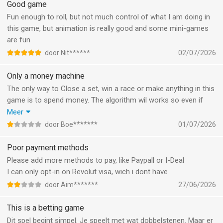
Good game
Fun enough to roll, but not much control of what I am doing in
this game, but animation is really good and some mini-games
are fun
door Nit******
02/07/2026
Only a money machine
The only way to Close a set, win a race or make anything in this
game is to spend money. The algorithm wil works so even if
you have a little chance suddenly you can’t role anything you
Meer
need, even if it’s a 50/50 chance you will fail 90% of the time. So
door Boe*******
01/07/2026
be prepared to spend money for nothing, of just don’t play it.
Poor payment methods
Please add more methods to pay, like Paypall or I-Deal
I can only opt-in on Revolut visa, wich i dont have
door Aim*******
27/06/2026
This is a betting game
Dit spel begint simpel. Je speelt met wat dobbelstenen. Maar er