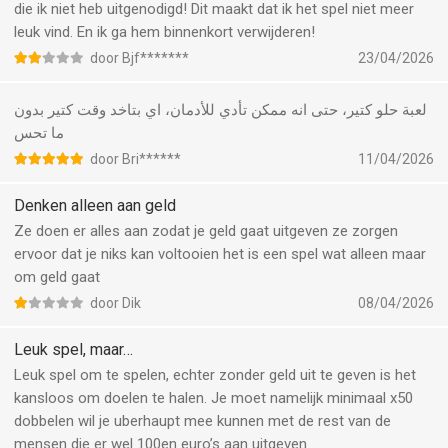
die ik niet heb uitgenodigd! Dit maakt dat ik het spel niet meer
leuk vind. En ik ga hem binnenkort verwijderen!
door Bjf*******
23/04/2026
لعبة حلو كتير، حتى انه ممكن تأدي للأدمان، اي بتاخد وقت كتير بدون
ما تحس
door Bri******
11/04/2026
Denken alleen aan geld
Ze doen er alles aan zodat je geld gaat uitgeven ze zorgen
ervoor dat je niks kan voltooien het is een spel wat alleen maar
om geld gaat
door Dik
08/04/2026
Leuk spel, maar…
Leuk spel om te spelen, echter zonder geld uit te geven is het
kansloos om doelen te halen. Je moet namelijk minimaal x50
dobbelen wil je uberhaupt mee kunnen met de rest van de
mensen die er wel 100en euro’s aan uitgeven