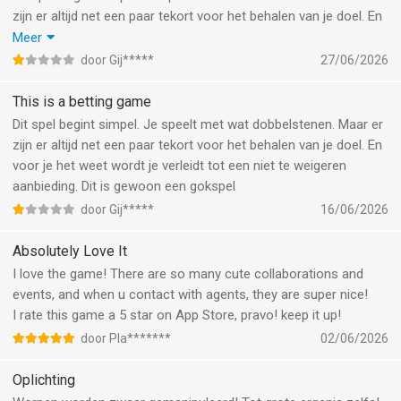
zijn er altijd net een paar tekort voor het behalen van je doel. En
voor je het weet wordt je verleidt tot een niet te weigeren
Meer
aanbieding. Dit is gewoon een gokspel
door Gij*****
27/06/2026
En dan is de klantenservice ook nog bedroevend slecht. Als er
een probleem is ligt het altijd aan jou of je moet bewijzen wat er
This is a betting game
mis ging.
Dit spel begint simpel. Je speelt met wat dobbelstenen. Maar er
De beste tip; begin nooit met dit spel
zijn er altijd net een paar tekort voor het behalen van je doel. En
voor je het weet wordt je verleidt tot een niet te weigeren
aanbieding. Dit is gewoon een gokspel
door Gij*****
16/06/2026
Absolutely Love It
I love the game! There are so many cute collaborations and
events, and when u contact with agents, they are super nice!
I rate this game a 5 star on App Store, pravo! keep it up!
door Pla*******
02/06/2026
Oplichting