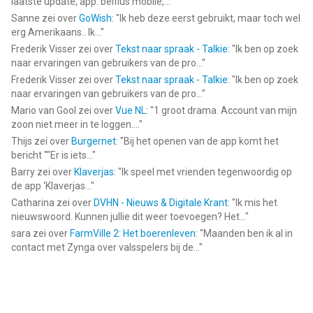
laatste update, app. belfius mobile,...
"
Sanne
zei over
GoWish
: "
Ik heb deze eerst gebruikt, maar toch wel
erg Amerikaans.. Ik...
"
Frederik Visser
zei over
Tekst naar spraak - Talkie
: "
Ik ben op zoek
naar ervaringen van gebruikers van de pro...
"
Frederik Visser
zei over
Tekst naar spraak - Talkie
: "
Ik ben op zoek
naar ervaringen van gebruikers van de pro...
"
Mario van Gool
zei over
Vue NL
: "
1 groot drama. Account van mijn
zoon niet meer in te loggen....
"
Thijs
zei over
Burgernet
: "
Bij het openen van de app komt het
bericht ""Er is iets...
"
Barry
zei over
Klaverjas
: "
Ik speel met vrienden tegenwoordig op
de app ‘Klaverjas...
"
Catharina
zei over
DVHN - Nieuws & Digitale Krant
: "
Ik mis het
nieuwswoord. Kunnen jullie dit weer toevoegen? Het...
"
sara
zei over
FarmVille 2: Het boerenleven
: "
Maanden ben ik al in
contact met Zynga over valsspelers bij de...
"