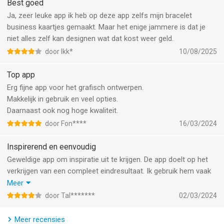
ze veilig opgeslagen zijn en je ze kunt delen.
Best goed
- Deel je logo's via e-mail of upload ze direct naar Facebook
Ja, zeer leuke app ik heb op deze app zelfs mijn bracelet
business kaartjes gemaakt. Maar het enige jammere is dat je
*****
niet alles zelf kan designen wat dat kost weer geld.
door Ikk*
10/08/2025
Lijst met functies
Top app
- Werkt op iPhone, iPad en iPod touch
Erg fijne app voor het grafisch ontwerpen.
- Ondersteuning voor iPad Pro, Apple Pencil en Apple Watch
Makkelijk in gebruik en veel opties.
- Multitasking ondersteuning op iPad Air 2 en nieuwer
Daarnaast ook nog hoge kwaliteit.
- Werkt met liggend en staand beeld
door Fon****
16/03/2024
- Meer dan 270 zorgvuldig gekozen Latijnse en niet-Latijnse
lettertypen
Inspirerend en eenvoudig
- Importeer je eigen afbeeldingen uit Fotobibliotheek
Geweldige app om inspiratie uit te krijgen. De app doelt op het
- Verplaats, wijzig grootte, draai, spiegel en verschuif objecten
verkrijgen van een compleet eindresultaat. Ik gebruik hem vaak
- Vul tekst aan met logo's en afbeeldingen
als basis en werk hem binnen een ander grafisch programma
Meer
- Voeg aangepaste afscheidingen aan je tekst toe
uit. Zeker de laatste veranderingen en aanvullingen zijn zeker
- Pas tekstafstand en arc aan
door Tal*******
02/03/2024
een verbetering!
- Professionele RGB/HSB/Hex kleurenkiezer
- Favoriet kleurenpalet
Meer recensies