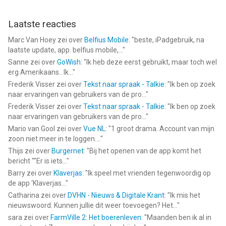
Je kunt onze Gebruiksvoorwaarden en ons Privacybeleid hier
lezen:
Laatste reacties
http://instalogocreator.com/terms
Marc Van Hoey
zei over
Belfius Mobile
: "
beste, iPadgebruik, na
http://instalogocreator.com/privacy
laatste update, app. belfius mobile,...
"
Sanne
zei over
GoWish
: "
Ik heb deze eerst gebruikt, maar toch wel
Download InstaLogo Logo Creator 2 NU!
erg Amerikaans.. Ik...
"
Frederik Visser
zei over
Tekst naar spraak - Talkie
: "
Ik ben op zoek
--
naar ervaringen van gebruikers van de pro...
"
Frederik Visser
zei over
Tekst naar spraak - Talkie
: "
Ik ben op zoek
Logo Maker, Design Maken van Logo Maker LLC is een app
naar ervaringen van gebruikers van de pro...
"
voor iPhone, iPad en iPod touch met iOS versie 15 of hoger,
Mario van Gool
zei over
Vue NL
: "
1 groot drama. Account van mijn
geschikt bevonden voor gebruikers met leeftijden vanaf
4 jaar
.
zoon niet meer in te loggen....
"
Thijs
zei over
Burgernet
: "
Bij het openen van de app komt het
Informatie voor Logo Maker, Design Makenis het laatst
bericht ""Er is iets...
"
vergeleken op 9 Aug om 04:56.
Barry
zei over
Klaverjas
: "
Ik speel met vrienden tegenwoordig op
de app ‘Klaverjas...
"
Catharina
zei over
DVHN - Nieuws & Digitale Krant
: "
Ik mis het
nieuwswoord. Kunnen jullie dit weer toevoegen? Het...
"
sara
zei over
FarmVille 2: Het boerenleven
: "
Maanden ben ik al in