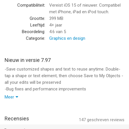
- Gebruik rasterlijnen om alles perfect uit te lijnen
Compatibiliteit:
Vereist iOS 15 of nieuwer. Compatibel
- Verplaats elementen gradueel, voor super accurate resultaten
met iPhone, iPad en iPod touch.
Grootte:
399 MB
Een fout repareren
Leeftijd:
4+ jaar
- Elke stap ongedaan maken en opnieuw doen
Beoordeling:
4.6
van 5
- Wis gemakkelijk elk onderdeel van je logo, of het hele logo
Categorie:
Graphics en design
- Verplaats dingen ook met de Lasso tool
Laat je creativiteit gaan
Nieuw in versie 7.97
- Teken met je vinger of een pen, nu met 3D Touch
-Save customized shapes and text to reuse anytime. Double-
ondersteuning
tap a shape or text element, then choose Save to My Objects -
- Selecteer kleuren uit het nieuwe kleurenpalet op Apple Watch
all your edits will be preserved
- Laat je creativiteit de vrije loop met ondersteuning voor iPad
-Bug fixes and performance improvements
Pro en Apple Pencil
Meer
If you enjoy using our logo maker app, please write a positive
Je logo's delen en opslaan
review because without your support we don't exist!
- Sla ze op met een transparante achtergrond, perfect voor
dagelijks gebruik
Recensies
147
geschreven reviews
- Upload je afbeeldingen naar Dropbox, Evernote en Box, zodat