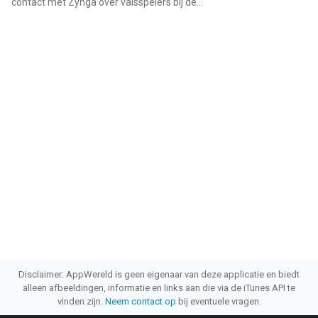
contact met Zynga over valsspelers bij de...
"
Disclaimer: AppWereld is geen eigenaar van deze applicatie en biedt
alleen afbeeldingen, informatie en links aan die via de iTunes API te
vinden zijn.
Neem contact op
bij eventuele vragen.