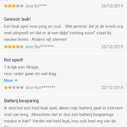
door Eri****
26/12/2019
Gewoon leuk!
Een leuk spel voor jong en oud.... Wel jammer dat je de levels erg
snel uitspeelt en dat er al een tijdje"coming soon" staat bij
nieuwe levels.. Anders vijf sterren!
door Bis*******
25/12/2019
Rot spell!
1 ik kijk een filmpje
voor veder gaan en wat krijg
Ik niks
Meer
2 je kan er niks mee
door Kon*******
22/12/2019
3 waarom laat die rot app
de zelfde reclame als het spel zien?
Batterij besparing
4 het is gewoon en rot spel
Ik vind het een heel leuk spel, alleen mijn batterij gaat er extreem
snel van leeg... Misschien dat er dus een batterij besparings
modus in kan? Verder wel heel leuk, hou ook heel erg van de