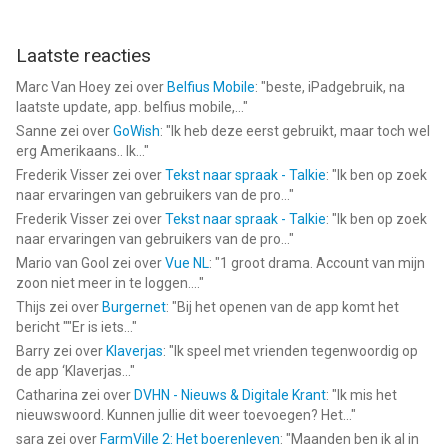
Laatste reacties
Marc Van Hoey
zei over
Belfius Mobile
: "
beste, iPadgebruik, na
laatste update, app. belfius mobile,...
"
Sanne
zei over
GoWish
: "
Ik heb deze eerst gebruikt, maar toch wel
erg Amerikaans.. Ik...
"
Frederik Visser
zei over
Tekst naar spraak - Talkie
: "
Ik ben op zoek
naar ervaringen van gebruikers van de pro...
"
Frederik Visser
zei over
Tekst naar spraak - Talkie
: "
Ik ben op zoek
naar ervaringen van gebruikers van de pro...
"
Mario van Gool
zei over
Vue NL
: "
1 groot drama. Account van mijn
zoon niet meer in te loggen....
"
Thijs
zei over
Burgernet
: "
Bij het openen van de app komt het
bericht ""Er is iets...
"
Barry
zei over
Klaverjas
: "
Ik speel met vrienden tegenwoordig op
de app ‘Klaverjas...
"
Catharina
zei over
DVHN - Nieuws & Digitale Krant
: "
Ik mis het
nieuwswoord. Kunnen jullie dit weer toevoegen? Het...
"
sara
zei over
FarmVille 2: Het boerenleven
: "
Maanden ben ik al in