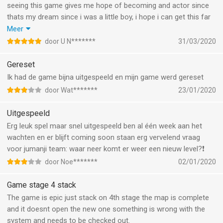
seeing this game gives me hope of becoming and actor since
thats my dream since i was a little boy, i hope i can get this far
like kevin and dwayne did with jumanji. i cant really say anything
Meer
bad about this game cause im still using an iPhone 6 and you
door U N*******
31/03/2020
know how much that sucks at gaming now so, but hey here is 5
starts and maybe just maybe you might need to fix the
Gereset
response on the movement it has a little bit of delay i think or
Ik had de game bijna uitgespeeld en mijn game werd gereset
maybe its just my phone i don’t know but take a look at that.
door Wat*******
23/01/2020
and hey for a new game so far so good keep it up.!
Uitgespeeld
Erg leuk spel maar snel uitgespeeld ben al één week aan het
wachten en er blijft coming soon staan erg vervelend vraag
voor jumanji team: waar neer komt er weer een nieuw level?❗️
door Noe*******
02/01/2020
Game stage 4 stack
The game is epic just stack on 4th stage the map is complete
and it doesnt open the new one something is wrong with the
system and needs to be checked out.