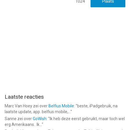
1024
Laatste reacties
Marc Van Hoey
zei over
Belfius Mobile
: "
beste, iPadgebruik, na
laatste update, app. belfius mobile,...
"
Sanne
zei over
GoWish
: "
Ik heb deze eerst gebruikt, maar toch wel
erg Amerikaans.. Ik...
"