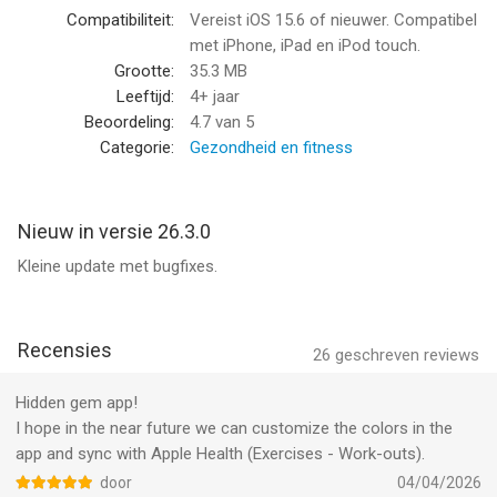
(Premium Pass): Premium Pass beings with a free trial period,
Compatibiliteit:
Vereist iOS 15.6 of nieuwer. Compatibel
then an auto-renewable monthly subscription when trial ends.
met iPhone, iPad en iPod touch.
Payment will be charged to your Apple account at confirmation
Grootte:
35.3 MB
of purchase and will automatically renew (at the duration/price
Leeftijd:
4+ jaar
selected) unless auto-renew is turned off at least 24 hrs
Beoordeling:
4.7
van 5
before the end of the current period. Account will be charged
Categorie:
Gezondheid en fitness
for renewal within 24-hours prior to the end of the current
period. Current subscription may not be cancelled during the
active subscription period; however, you can manage your
Nieuw in versie 26.3.0
subscription and/or turn off auto-renewal by visiting your
Kleine update met bugfixes.
Apple Account Settings after purchase. Any unused portion of
the free initial period will be forfeited when you purchase a
subscription.
Recensies
26
geschreven reviews
Privacy Policy: https://float.support/interval-timer/privacy
Terms of Use: https://float.support/interval-timer/terms
Hidden gem app!
I hope in the near future we can customize the colors in the
--
app and sync with Apple Health (Exercises - Work-outs).
door
04/04/2026