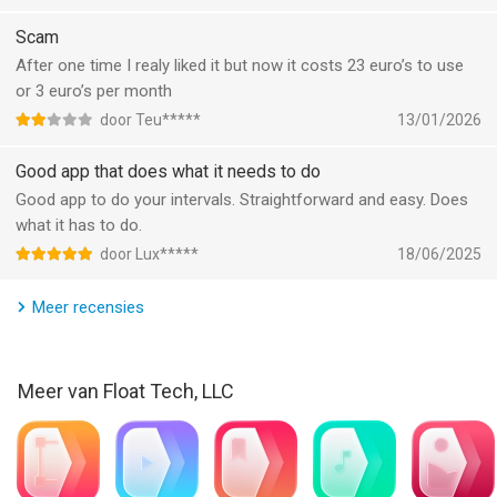
Interval Timer □ HIIT Timer van Float Tech, LLC is een app voor
iPhone, iPad en iPod touch met iOS versie 15.6 of hoger,
Scam
geschikt bevonden voor gebruikers met leeftijden vanaf
4 jaar
.
After one time I realy liked it but now it costs 23 euro’s to use
or 3 euro’s per month
Informatie voor Interval Timer □ HIIT Timeris het laatst
door Teu*****
13/01/2026
vergeleken op 6 Aug om 17:52.
Good app that does what it needs to do
Good app to do your intervals. Straightforward and easy. Does
what it has to do.
door Lux*****
18/06/2025
Meer recensies
Meer van Float Tech, LLC