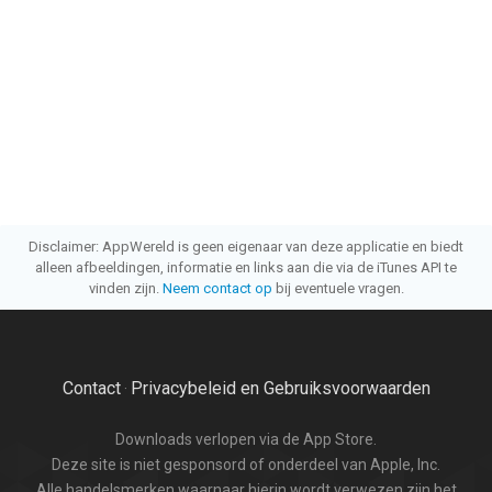
Disclaimer: AppWereld is geen eigenaar van deze applicatie en biedt
alleen afbeeldingen, informatie en links aan die via de iTunes API te
vinden zijn.
Neem contact op
bij eventuele vragen.
Contact
Privacybeleid en Gebruiksvoorwaarden
·
Downloads verlopen via de App Store.
Deze site is niet gesponsord of onderdeel van Apple, Inc.
Alle handelsmerken waarnaar hierin wordt verwezen zijn het