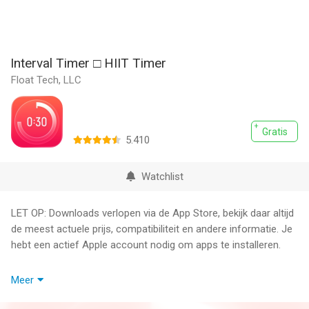
Interval Timer □ HIIT Timer
Float Tech, LLC
Gratis
5.410
Watchlist
LET OP: Downloads verlopen via de App Store, bekijk daar altijd
de meest actuele prijs, compatibiliteit en andere informatie. Je
hebt een actief Apple account nodig om apps te installeren.
Een eenvoudige en mooie interval timer.
Meer
1. Sleep om je aangepaste intervals in te stellen voor training,