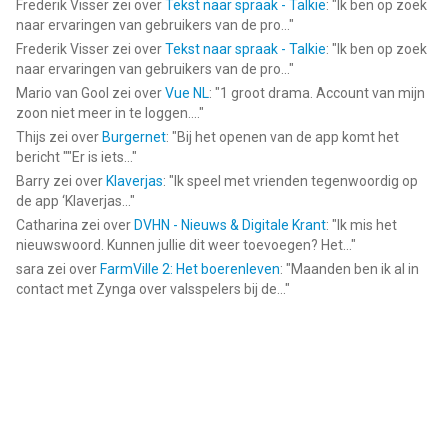
Frederik Visser
zei over
Tekst naar spraak - Talkie
: "
Ik ben op zoek
naar ervaringen van gebruikers van de pro...
"
Frederik Visser
zei over
Tekst naar spraak - Talkie
: "
Ik ben op zoek
naar ervaringen van gebruikers van de pro...
"
Mario van Gool
zei over
Vue NL
: "
1 groot drama. Account van mijn
zoon niet meer in te loggen....
"
Thijs
zei over
Burgernet
: "
Bij het openen van de app komt het
bericht ""Er is iets...
"
Barry
zei over
Klaverjas
: "
Ik speel met vrienden tegenwoordig op
de app ‘Klaverjas...
"
Catharina
zei over
DVHN - Nieuws & Digitale Krant
: "
Ik mis het
nieuwswoord. Kunnen jullie dit weer toevoegen? Het...
"
sara
zei over
FarmVille 2: Het boerenleven
: "
Maanden ben ik al in
contact met Zynga over valsspelers bij de...
"