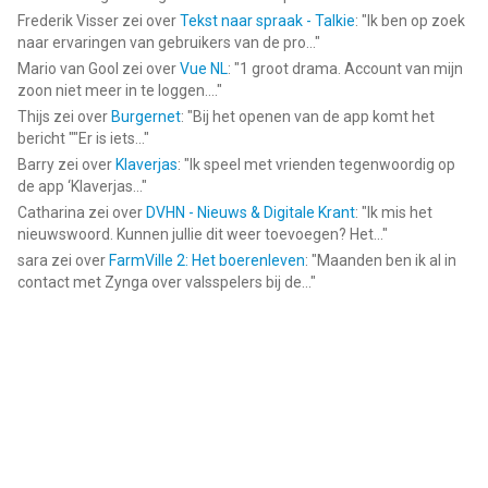
Frederik Visser
zei over
Tekst naar spraak - Talkie
: "
Ik ben op zoek
naar ervaringen van gebruikers van de pro...
"
Mario van Gool
zei over
Vue NL
: "
1 groot drama. Account van mijn
zoon niet meer in te loggen....
"
Thijs
zei over
Burgernet
: "
Bij het openen van de app komt het
bericht ""Er is iets...
"
Barry
zei over
Klaverjas
: "
Ik speel met vrienden tegenwoordig op
de app ‘Klaverjas...
"
Catharina
zei over
DVHN - Nieuws & Digitale Krant
: "
Ik mis het
nieuwswoord. Kunnen jullie dit weer toevoegen? Het...
"
sara
zei over
FarmVille 2: Het boerenleven
: "
Maanden ben ik al in
contact met Zynga over valsspelers bij de...
"