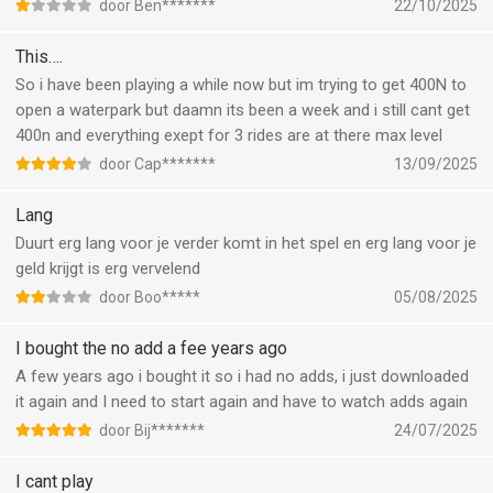
door Ben*******
22/10/2025
This….
So i have been playing a while now but im trying to get 400N to
open a waterpark but daamn its been a week and i still cant get
400n and everything exept for 3 rides are at there max level
door Cap*******
13/09/2025
Lang
Duurt erg lang voor je verder komt in het spel en erg lang voor je
geld krijgt is erg vervelend
door Boo*****
05/08/2025
I bought the no add a fee years ago
A few years ago i bought it so i had no adds, i just downloaded
it again and I need to start again and have to watch adds again
door Bij*******
24/07/2025
I cant play