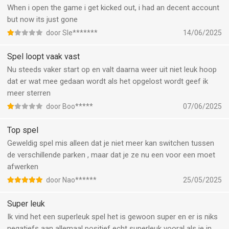
When i open the game i get kicked out, i had an decent account
but now its just gone
door Sle*******
14/06/2025
Spel loopt vaak vast
Nu steeds vaker start op en valt daarna weer uit niet leuk hoop
dat er wat mee gedaan wordt als het opgelost wordt geef ik
meer sterren
door Boo*****
07/06/2025
Top spel
Geweldig spel mis alleen dat je niet meer kan switchen tussen
de verschillende parken , maar dat je ze nu een voor een moet
afwerken
door Nao******
25/05/2025
Super leuk
Ik vind het een superleuk spel het is gewoon super en er is niks
negatiefs aan allemaal positief echt superleuk vooral als je in