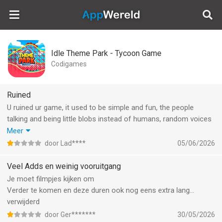
AppWereld
Idle Theme Park - Tycoon Game
Codigames
Ruined
U ruined ur game, it used to be simple and fun, the people
talking and being little blobs instead of humans, random voices
in the background , now everytime u wanna upgrade something
Meer
u need to evolve, everything is ai and soulless, why do i need
door Lad****
05/06/2026
research tokens to get the rollercoaster, and when i buy it i
need to wait for 10 minutes? Please revert a few updates and
Veel Adds en weinig vooruitgang
make it look like how it was. 2023/2024
Je moet filmpjes kijken om
Verder te komen en deze duren ook nog eens extra lang…
verwijderd
door Ger*******
30/05/2026