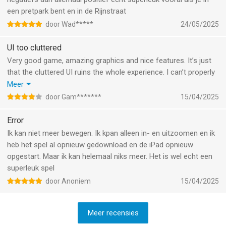
een pretpark bent en in de Rijnstraat
door Wad*****
24/05/2025
UI too cluttered
Very good game, amazing graphics and nice features. It’s just
that the cluttered UI ruins the whole experience. I can’t properly
watch rides or appreciate the genuinely amazing graphics
Meer
because there are about 16 thousand unnecessary pop ups and
door Gam*******
15/04/2025
buttons on my screen. These can easily be compacted into 1 or
2 main menus and it’d improve my experience tenfold. I even
Error
paid for the add free pack to appreciate the game more, but the
Ik kan niet meer bewegen. Ik kpan alleen in- en uitzoomen en ik
cluttered UI just ruins everything.
heb het spel al opnieuw gedownload en de iPad opnieuw
opgestart. Maar ik kan helemaal niks meer. Het is wel echt een
superleuk spel
door Anoniem
15/04/2025
Meer recensies