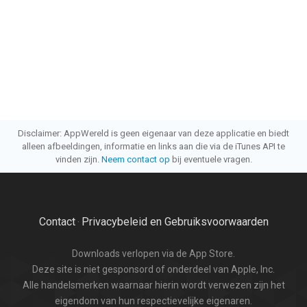
Disclaimer: AppWereld is geen eigenaar van deze applicatie en biedt
alleen afbeeldingen, informatie en links aan die via de iTunes API te
vinden zijn.
Neem contact op
bij eventuele vragen.
Contact
Privacybeleid en Gebruiksvoorwaarden
·
Downloads verlopen via de App Store.
Deze site is niet gesponsord of onderdeel van Apple, Inc.
Alle handelsmerken waarnaar hierin wordt verwezen zijn het
eigendom van hun respectievelijke eigenaren.