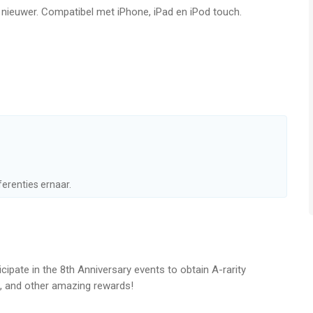
f nieuwer. Compatibel met iPhone, iPad en iPod touch.
d as you get closer and closer to the truth, you find
rdingly. You will never know what’s to expect.
aracters to fit your own personal strategy and get the final
ferenties ernaar.
ityVofficial/
icipate in the 8th Anniversary events to obtain A-rarity
 and other amazing rewards!