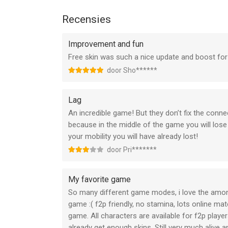
--
Recensies
Identity V van NetEase Games is een app voor iPh
Improvement and fun
bevonden voor gebruikers met leeftijden vanaf
12
Free skin was such a nice update and boost for
door Sho******
Informatie voor Identity Vis het laatst vergeleke
Lag
An incredible game! But they don’t fix the conn
because in the middle of the game you will lose
your mobility you will have already lost!
door Pri*******
My favorite game
So many different game modes, i love the among 
game :( f2p friendly, no stamina, lots online matc
game. All characters are available for f2p player
already get enough skins. Still very much alive