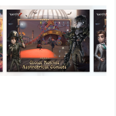
the first asymmetrical horror mobile game developed by NetEase.
exciting 1vs4 gameplay, Identity V will bring you a breathtaking
operate with teammates, decode cipher machines, open the
ing powers. Be ready to catch and torture your preys.
f its unique style.
eceives a mysterious letter inviting him to investigate an