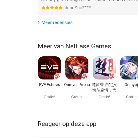
door You****
Meer recensies
Meer van NetEase Games
EVE Echoes
Onmyoji Arena
楚留香-自定义
Onmyoj
玩法剧情，无
边界沙盒江湖
Gratis!
Gratis!
Gratis!
Gratis!
Reageer op deze app