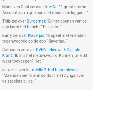
Mario van Gool
zei over
Vue NL
: "
1 groot drama.
Account van mijn zoon niet meer in te loggen....
"
Thijs
zei over
Burgernet
: "
Bij het openen van de
app komt het bericht ""Er is iets...
"
Barry
zei over
Klaverjas
: "
Ik speel met vrienden
tegenwoordig op de app ‘Klaverjas...
"
Catharina
zei over
DVHN - Nieuws & Digitale
Krant
: "
Ik mis het nieuwswoord. Kunnen jullie dit
weer toevoegen? Het...
"
sara
zei over
FarmVille 2: Het boerenleven
:
"
Maanden ben ik al in contact met Zynga over
valsspelers bij de...
"