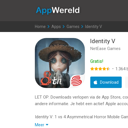
AppWereld
Home
>
Apps
>
Games
>
Identity V
Identity V
NetEase Games
Gratis!
·
1.364
b
Download
LET OP: Downloads verlopen via de App Store, contr
andere informatie. Je hebt een actief Apple accou
Identity V: 1 vs 4 Asymmetrical Horror Mobile G
Meer