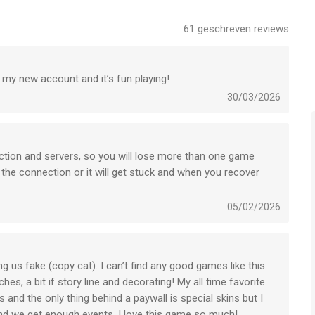
61
geschreven reviews
one, iPad en iPod touch met iOS versie 12.0 of hoger, geschikt
 jaar
.
 my new account and it’s fun playing!
30/03/2026
n op 6 Aug om 23:22.
ection and servers, so you will lose more than one game
 the connection or it will get stuck and when you recover
05/02/2026
us fake (copy cat). I can’t find any good games like this
hes, a bit if story line and decorating! My all time favorite
s and the only thing behind a paywall is special skins but I
 and we get enough events. I love this game so much!