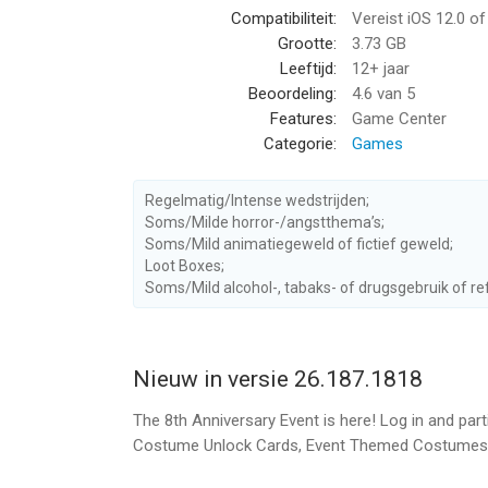
Compatibiliteit:
Vereist iOS 12.0 o
abandoned manor and search for a missing girl. An
Grootte:
3.73 GB
something horrifying...
Leeftijd:
12+ jaar
Beoordeling:
4.6
van 5
Randomized Map Adjustments:
Features:
Game Center
Within every new game, map would be altered acco
Categorie:
Games
Select & Play Distinct Characters:
Multiple characters to choose from, customized ch
Regelmatig/Intense wedstrijden;
victory!
Soms/Milde horror-/angstthema’s;
Soms/Mild animatiegeweld of fictief geweld;
Loot Boxes;
Are you ready for it?
Soms/Mild alcohol-, tabaks- of drugsgebruik of re
More Informations:
Website: www.identityvgame.com
Facebook: www.facebook.com/IdentityV
Nieuw in versie 26.187.1818
Facebook Group: www.facebook.com/groups/ident
The 8th Anniversary Event is here! Log in and part
Twitter: www.twitter.com/GameIdentityV
Costume Unlock Cards, Event Themed Costumes,
YouTube: www.youtube.com/c/IdentityV
Discord: https://discord.gg/FThHuCa4bn