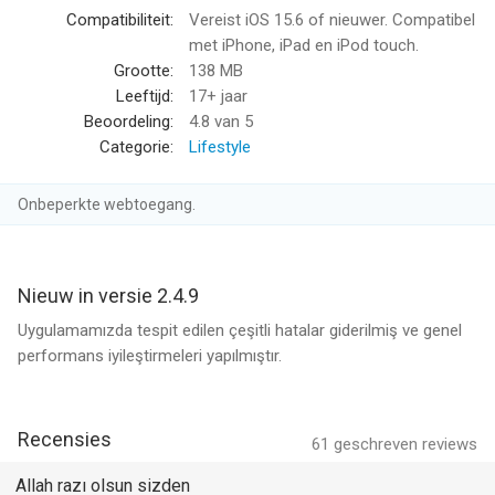
- Dini Bilgiler
Compatibiliteit:
Vereist iOS 15.6 of nieuwer. Compatibel
- Kaza Takip
met iPhone, iPad en iPod touch.
- Günlük Dualar
Grootte:
138 MB
- Dini Hikayeler
Leeftijd:
17+ jaar
- Kütüb-i Sitte
Beoordeling:
4.8
van 5
- Yazılı ve Resimli Mesajlar
Categorie:
Lifestyle
- Zekat Hesaplama
- Hicri ve Miladi Tarih Dönüştürücü
Onbeperkte webtoegang.
- Hz. Muhammed'in Hayatı
- Cuma Hutbeleri
ve daha fazlası.
Nieuw in versie 2.4.9
Kullanıcı ve Gizlilik Sözleşmesi:
Uygulamamızda tespit edilen çeşitli hatalar giderilmiş ve genel
https://codeida.com/privacy/islamvakti_tr.html
performans iyileştirmeleri yapılmıştır.
--
Recensies
İslam Vakti - Ezan Vakitleri van CODEIDA BILGISAYAR
61
geschreven reviews
YAZILIMLARI LIMITED SIRKETI is een app voor iPhone, iPad en
Allah razı olsun sizden