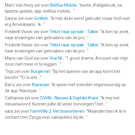
Marc Van Hoey
zei over
Belfius Mobile
: "
beste, iPadgebruik, na
laatste update, app. belfius mobile,...
"
Sanne
zei over
GoWish
: "
Ik heb deze eerst gebruikt, maar toch wel
erg Amerikaans.. Ik...
"
Frederik Visser
zei over
Tekst naar spraak - Talkie
: "
Ik ben op zoek
naar ervaringen van gebruikers van de pro...
"
Frederik Visser
zei over
Tekst naar spraak - Talkie
: "
Ik ben op zoek
naar ervaringen van gebruikers van de pro...
"
Mario van Gool
zei over
Vue NL
: "
1 groot drama. Account van mijn
zoon niet meer in te loggen....
"
Thijs
zei over
Burgernet
: "
Bij het openen van de app komt het
bericht ""Er is iets...
"
Barry
zei over
Klaverjas
: "
Ik speel met vrienden tegenwoordig op
de app ‘Klaverjas...
"
Catharina
zei over
DVHN - Nieuws & Digitale Krant
: "
Ik mis het
nieuwswoord. Kunnen jullie dit weer toevoegen? Het...
"
sara
zei over
FarmVille 2: Het boerenleven
: "
Maanden ben ik al in
contact met Zynga over valsspelers bij de...
"