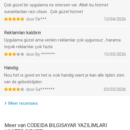
iPod touch met iOS versie 15.6 of hoger, geschikt bevonden
Çok güzel bir uygulama ne istersen var. Allah bu hizmet
voor gebruikers met leeftijden vanaf
17 jaar
.
sunanlardan razı olsun . Çok güzel hizmet
door Fik***
13/04/2026
Informatie voor İslam Vakti - Ezan Vakitleriis het laatst
vergeleken op 8 Aug om 04:56.
Reklamları kaldırın
Uygulama güzel ama verilen reklamlar çok uygunsuz , harama
teşvik reklamlar çok fazla
door By *******
15/03/2026
Handig
Nou het is goed en het is ook handig want je kan alle tijden zien
van de gebedstijden
door Ga*******
03/03/2026
Meer recensies
Meer van CODEIDA BILGISAYAR YAZILIMLARI