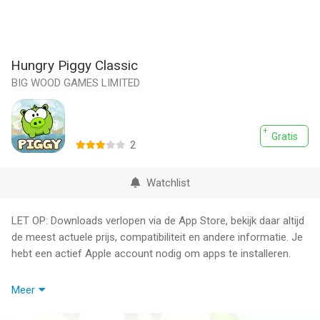
Hungry Piggy Classic
BIG WOOD GAMES LIMITED
Gratis
2
Watchlist
LET OP: Downloads verlopen via de App Store, bekijk daar altijd
de meest actuele prijs, compatibiliteit en andere informatie. Je
hebt een actief Apple account nodig om apps te installeren.
※ Hungry Piggy Serial has over 2,000,000 downloads! ※
Meer
“Yes! We are Hungry! We all love the delicious eggs!” –————