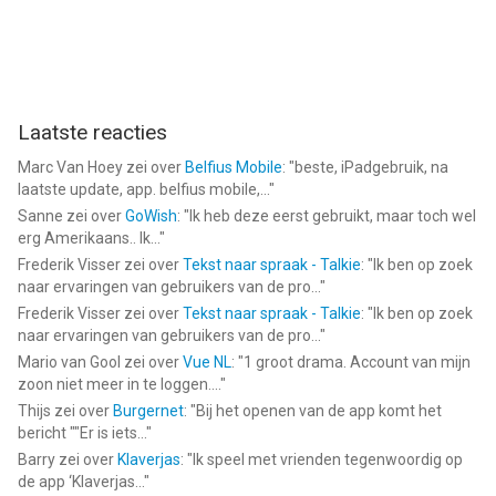
Laatste reacties
Marc Van Hoey
zei over
Belfius Mobile
: "
beste, iPadgebruik, na
laatste update, app. belfius mobile,...
"
Sanne
zei over
GoWish
: "
Ik heb deze eerst gebruikt, maar toch wel
erg Amerikaans.. Ik...
"
Frederik Visser
zei over
Tekst naar spraak - Talkie
: "
Ik ben op zoek
naar ervaringen van gebruikers van de pro...
"
Frederik Visser
zei over
Tekst naar spraak - Talkie
: "
Ik ben op zoek
naar ervaringen van gebruikers van de pro...
"
Mario van Gool
zei over
Vue NL
: "
1 groot drama. Account van mijn
zoon niet meer in te loggen....
"
Thijs
zei over
Burgernet
: "
Bij het openen van de app komt het
bericht ""Er is iets...
"
Barry
zei over
Klaverjas
: "
Ik speel met vrienden tegenwoordig op
de app ‘Klaverjas...
"