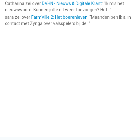
Catharina
zei over
DVHN - Nieuws & Digitale Krant
: "
Ik mis het
nieuwswoord. Kunnen jullie dit weer toevoegen? Het...
"
sara
zei over
FarmVille 2: Het boerenleven
: "
Maanden ben ik al in
contact met Zynga over valsspelers bij de...
"