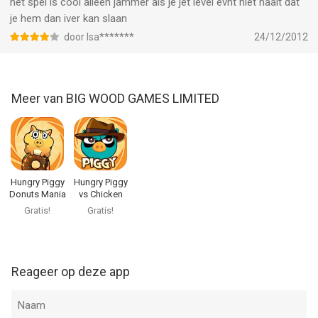
Hungry Piggy Classic van BIG WOOD GAMES LIMITED is een
het spel is cool alleen jammer als je jet level evht niet haalt dat
app voor iPhone, iPad en iPod touch met iOS versie 9.0 of
je hem dan iver kan slaan
hoger, geschikt bevonden voor gebruikers met leeftijden vanaf
door Isa*******
24/12/2012
4 jaar
.
Informatie voor Hungry Piggy Classicis het laatst vergeleken op
Meer van BIG WOOD GAMES LIMITED
8 Aug om 04:09.
Hungry Piggy
Hungry Piggy
Donuts Mania
vs Chicken
Gratis!
Gratis!
Reageer op deze app