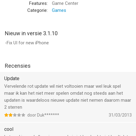
- Fully universal support
Features:
Game Center
Categorie:
Games
---------------------
MORE GAMES
---------------------
Nieuw in versie 3.1.10
- Magic Craft
-Fix UI for new iPhone
- Hungry Piggy
- Tommy & cheese
- Ice Pengy
Recensies
- Doodle Cubes
- Coco Birds
Update
Vervelende rot update wil niet voltooien maar wel leuk spel
---------------------
maar ik kan het niet meer spelen omdat nog steeds aan het
Tips and Updates
updaten is waardeloos nieuwe update niet nemen daarom maar
---------------------
2 sterren
bigwoodgames.com
door Duk*******
31/03/2013
--
cool