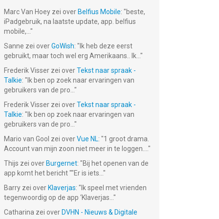
Marc Van Hoey
zei over
Belfius Mobile
: "
beste,
iPadgebruik, na laatste update, app. belfius
mobile,...
"
Sanne
zei over
GoWish
: "
Ik heb deze eerst
gebruikt, maar toch wel erg Amerikaans.. Ik...
"
Frederik Visser
zei over
Tekst naar spraak -
Talkie
: "
Ik ben op zoek naar ervaringen van
gebruikers van de pro...
"
Frederik Visser
zei over
Tekst naar spraak -
Talkie
: "
Ik ben op zoek naar ervaringen van
gebruikers van de pro...
"
Mario van Gool
zei over
Vue NL
: "
1 groot drama.
Account van mijn zoon niet meer in te loggen....
"
Thijs
zei over
Burgernet
: "
Bij het openen van de
app komt het bericht ""Er is iets...
"
Barry
zei over
Klaverjas
: "
Ik speel met vrienden
tegenwoordig op de app ‘Klaverjas...
"
Catharina
zei over
DVHN - Nieuws & Digitale