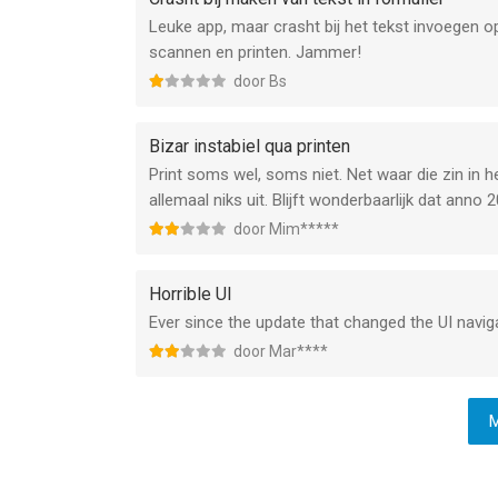
Leuke app, maar crasht bij het tekst invoegen o
scannen en printen. Jammer!
door Bs
Bizar instabiel qua printen
Print soms wel, soms niet. Net waar die zin in h
allemaal niks uit. Blijft wonderbaarlijk dat anno 20
door Mim*****
Horrible UI
Ever since the update that changed the UI nav
door Mar****
M