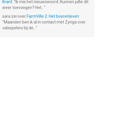
Krant
: "
Ik mis het nieuwswoord. Kunnen jullie dit
weer toevoegen? Het...
"
sara
zei over
FarmVille 2: Het boerenleven
:
"
Maanden ben ik al in contact met Zynga over
valsspelers bij de...
"