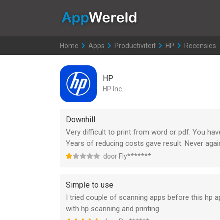
AppWereld
Home
>
Apps
>
Productiviteit
>
HP
>
Recensies
HP
HP Inc.
Downhill
Very difficult to print from word or pdf. You have
Years of reducing costs gave result. Never agai
door Fly*******
Simple to use
I tried couple of scanning apps before this hp ap
with hp scanning and printing