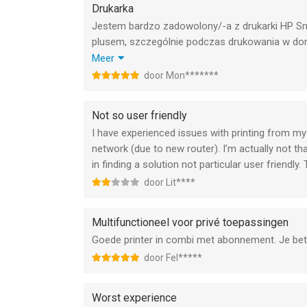
Drukarka
Jestem bardzo zadowolony/-a z drukarki HP Sm
plusem, szczególnie podczas drukowania w domu
przebiegła bardzo szybko i bez żadnych problem
Meer
zrozumiały sposób, dzięki czemu nawet osoba, 
door Mon*******
sobie bez trudu.
Sama obsługa drukarki jest intuicyjna i wygodna
Not so user friendly
wybór dla osób, które cenią prostotę, wygodę 
I have experienced issues with printing from my 
network (due to new router). I’m actually not th
in finding a solution not particular user friendly.
door Lit****
Multifunctioneel voor privé toepassingen
Goede printer in combi met abonnement. Je beta
door Fel*****
Worst experience