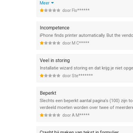
soms aan vervanging toezijn maar als iets nog zo
Meer
duurzaam en staat mij tegen. Meerdere poginge
door Flo******
geen oplossing voor komen?
Incompetence
iPhone finds printer automatically. But the vend
door M C*****
Veel in storing
Installatie wizard storing en dat krijg je niet op
door Ste*******
Beperkt
Slechts een beperkt aantal pagina’s (100) zijn
verdeeld moeten worden over twee of meerder
door A M*****
Crasht bij maken van tekst in formulier