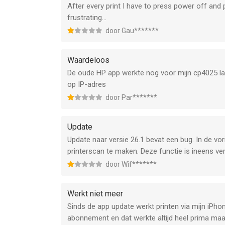
After every print I have to press power off and
frustrating...
door Gau*******
Waardeloos
De oude HP app werkte nog voor mijn cp4025 lase
op IP-adres
door Par*******
Update
Update naar versie 26.1 bevat een bug. In de vo
printerscan te maken. Deze functie is ineens v
door Wif*******
Werkt niet meer
Sinds de app update werkt printen via mijn iPhon
abonnement en dat werkte altijd heel prima maar