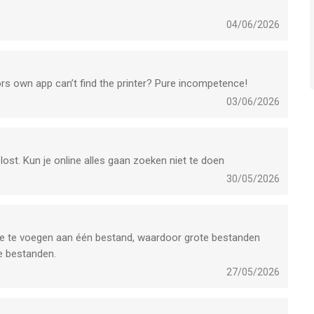
 goed werkt hoef ik het niet te vervangen, vind ik niet
n met resetten en opnieuw connecten werkt niet. Kan hier
04/06/2026
ors own app can’t find the printer? Pure incompetence!
03/06/2026
gelost. Kun je online alles gaan zoeken niet te doen
30/05/2026
 toe te voegen aan één bestand, waardoor grote bestanden
e bestanden.
27/05/2026