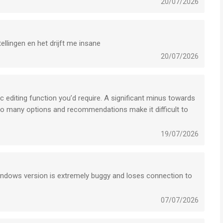
20/07/2026
tellingen en het drijft me insane
20/07/2026
ic editing function you’d require. A significant minus towards
 Too many options and recommendations make it difficult to
19/07/2026
windows version is extremely buggy and loses connection to
07/07/2026