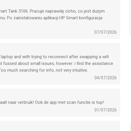
art Tank 5106. Pracuje naprawdę cicho, co jest dużym
. Po zainstalowaniu aplikacji HP Smart konfiguracja
ów. Wszystkie kroki są opisane w bardzo przejrzysty i
która nie ma doświadczenia z takimi urządzeniami, poradzi
07/07/2026
, a drukowanie z telefonu działa bez zarzutu. To świetny
i bezproblemową konfigurację. Zdecydowanie polecam.
laptop and with trying to reconnect after swapping a wifi
at fussed about small issues, however: i find the assistance
 Too much searching for info, not very intuitive.
04/07/2026
alt naar verbruik! Ook de app met scan functie is top!
01/07/2026