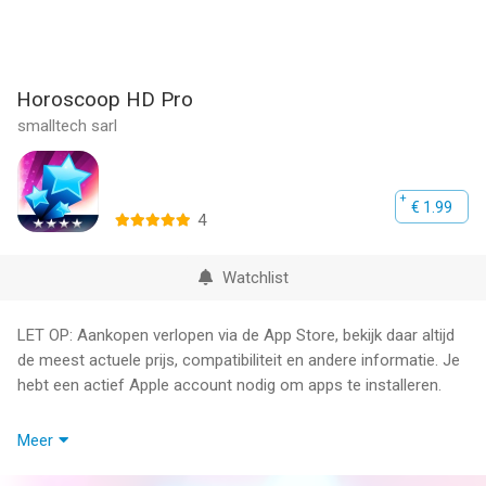
Horoscoop HD Pro
smalltech sarl
€ 1.99
4
Watchlist
LET OP: Aankopen verlopen via de App Store, bekijk daar altijd
de meest actuele prijs, compatibiliteit en andere informatie. Je
hebt een actief Apple account nodig om apps te installeren.
- Horoscoop voor vandaag en morgen, met toestemming van
Meer
een gerenommeerd Zwitsers astrologiecentrum
- Uitsluitend in de Pro-versie: ontvang voorspellingen voor de