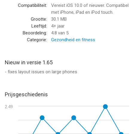
Compatibiliteit:
Vereist iOS 10.0 of nieuwer. Compatibel
--
met iPhone, iPad en iPod touch.
Grootte:
30.1 MB
Horoscoop HD Pro van smalltech sarl is een app voor iPhone,
Leeftijd:
4+ jaar
iPad en iPod touch met iOS versie 10.0 of hoger, geschikt
Beoordeling:
4.8
van 5
bevonden voor gebruikers met leeftijden vanaf
4 jaar
.
Categorie:
Gezondheid en fitness
Informatie voor Horoscoop HD Prois het laatst vergeleken op 7
Aug om 16:37.
Nieuw in versie 1.65
- fixes layout issues on large phones
Prijsgeschiedenis
2.49