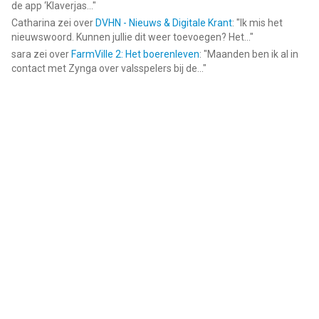
de app ‘Klaverjas...
"
Catharina
zei over
DVHN - Nieuws & Digitale Krant
: "
Ik mis het
nieuwswoord. Kunnen jullie dit weer toevoegen? Het...
"
sara
zei over
FarmVille 2: Het boerenleven
: "
Maanden ben ik al in
contact met Zynga over valsspelers bij de...
"