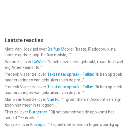
Laatste reacties
Marc Van Hoey
zei over
Belfius Mobile
: "
beste, iPadgebruik, na
laatste update, app. belfius mobile,...
"
Sanne
zei over
GoWish
: "
Ik heb deze eerst gebruikt, maar toch wel
erg Amerikaans.. Ik...
"
Frederik Visser
zei over
Tekst naar spraak - Talkie
: "
Ik ben op zoek
naar ervaringen van gebruikers van de pro...
"
Frederik Visser
zei over
Tekst naar spraak - Talkie
: "
Ik ben op zoek
naar ervaringen van gebruikers van de pro...
"
Mario van Gool
zei over
Vue NL
: "
1 groot drama. Account van mijn
zoon niet meer in te loggen....
"
Thijs
zei over
Burgernet
: "
Bij het openen van de app komt het
bericht ""Er is iets...
"
Barry
zei over
Klaverjas
: "
Ik speel met vrienden tegenwoordig op