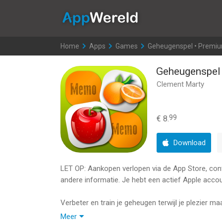
AppWereld
Home
>
Apps
>
Games
>
Geheugenspel • Premi
Geheugenspel
Clement Marty
99
€ 8.
Download
LET OP: Aankopen verlopen via de App Store, contro
andere informatie. Je hebt een actief Apple accou
Verbeter en train je geheugen terwijl je plezier ma
Meer