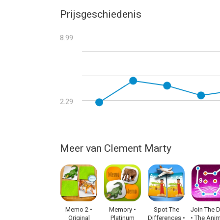
Deze update lost ook een probleem op waardoor 
Prijsgeschiedenis
tikte.
8.99
2.29
Meer van Clement Marty
Memo 2 •
Memory •
Spot The
Join The 
Original
Platinum
Differences •
• The Ani