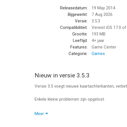
actief — Memo wordt zelfs gebruikt bij cognitieve
Releasedatum:
19 May 2014
één keer betalen, voor altijd spelen.
Bijgewerkt:
7 Aug 2026
Versie:
3.5.3
--
Compatibiliteit:
Vereist iOS 17.0 o
Grootte:
193 MB
Geheugenspel • Premium van Clement Marty is een
Leeftijd:
4+ jaar
hoger, geschikt bevonden voor gebruikers met lee
Features:
Game Center
Categorie:
Games
Informatie voor Geheugenspel • Premiumis het la
Nieuw in versie 3.5.3
Versie 3.5 voegt nieuwe kaartachterkanten, verbet
Enkele kleine problemen zijn opgelost.
Deze update lost enkele zeldzame crashes op en e
Meer
terugkeerde.