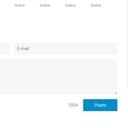
Halloween
Halloween
Classic
Gratis!
Gratis!
Gratis!
Gratis!
Edition
1024