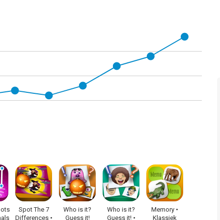
het spel op sommige iPads kon vastlopen nadat je op Spelen
Dots
Spot The 7
Who is it?
Who is it?
Memory •
mals
Differences •
Guess it!
Guess it! •
Klassiek