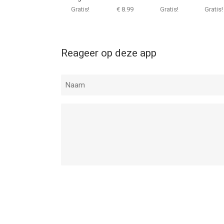
Classic
Gratis!
€ 8.99
Gratis!
Gratis!
Reageer op deze app