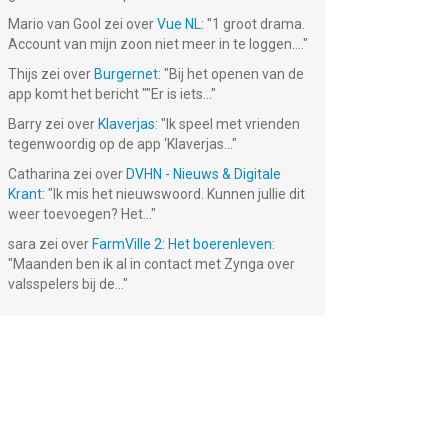
Mario van Gool
zei over
Vue NL
: "
1 groot drama.
Account van mijn zoon niet meer in te loggen....
"
Thijs
zei over
Burgernet
: "
Bij het openen van de
app komt het bericht ""Er is iets...
"
Barry
zei over
Klaverjas
: "
Ik speel met vrienden
tegenwoordig op de app ‘Klaverjas...
"
Catharina
zei over
DVHN - Nieuws & Digitale
Krant
: "
Ik mis het nieuwswoord. Kunnen jullie dit
weer toevoegen? Het...
"
sara
zei over
FarmVille 2: Het boerenleven
:
"
Maanden ben ik al in contact met Zynga over
valsspelers bij de...
"