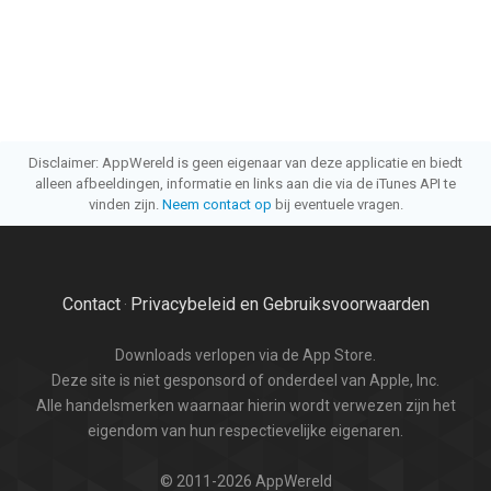
Disclaimer: AppWereld is geen eigenaar van deze applicatie en biedt
alleen afbeeldingen, informatie en links aan die via de iTunes API te
vinden zijn.
Neem contact op
bij eventuele vragen.
Contact
Privacybeleid en Gebruiksvoorwaarden
·
Downloads verlopen via de App Store.
Deze site is niet gesponsord of onderdeel van Apple, Inc.
Alle handelsmerken waarnaar hierin wordt verwezen zijn het
eigendom van hun respectievelijke eigenaren.
© 2011-2026 AppWereld