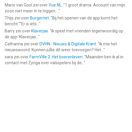
Mario van Gool
zei over
Vue NL
: "
1 groot drama. Account van mijn
zoon niet meer in te loggen....
"
Thijs
zei over
Burgernet
: "
Bij het openen van de app komt het
bericht ""Er is iets...
"
Barry
zei over
Klaverjas
: "
Ik speel met vrienden tegenwoordig op
de app ‘Klaverjas...
"
Catharina
zei over
DVHN - Nieuws & Digitale Krant
: "
Ik mis het
nieuwswoord. Kunnen jullie dit weer toevoegen? Het...
"
sara
zei over
FarmVille 2: Het boerenleven
: "
Maanden ben ik al in
contact met Zynga over valsspelers bij de...
"