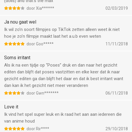
(dolls) and that’s the max
door Xia******
02/03/2019
Ja nou gaat wel
Ik wil zo’n soort filmpjes op TikTok zetten alleen weet ik niet
hoe je zo’n filmpje maakt laat het a.u.b even weten
door Goo*****
11/11/2018
Soms irritant
Als ik na een tijdje op “Poses” druk en dan naar het gezicht
editen dan blijft dat poses vastzitten en elke keer dat ik naar
gezicht editen ga dan blijft het daar en dat ik best irritant want
dan kan ik het gezicht niet meer veranderen
door Gwn*******
06/11/2018
Love it
Ik vind het spel super leuk en ik raad het aan aan iedereen die
van anime houd
door Rir****
29/10/2018