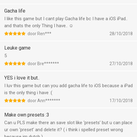
Gacha life
I like this game but I cant play Gacha life bc I have a iOS iPad..
and thats the only Thing I have.. ☺️
door Ren***
28/10/2018
Leuke game
5
door Bre*******
27/10/2018
YES i love it but..
I luv this game but can you add gacha life to iOS because a iPad
is the only thing i have :(
door Ann*******
17/10/2018
Make own presets :3
Can u PLS make there an save slot like ‘presets’ but u can place
ur own ‘preset’ and delete it? ( i think i spelled preset wrong
because im dutch )