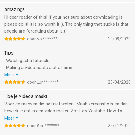
Amazing!
Hi dear reader of this! If your not sure about downloading is,
please do it! It is so worth it :). The only thing that sucks is that
people are forgetting about it :(.
door Vol*******
12/09/2020
Tips
-Watch gacha tutorials
-Making a video costs alot of time
-Make videos with kinemaster power director cutecut or other
Meer
video making apps
door Lun*******
25/04/2020
-Have alot of storage open before making a video
-There is another app that has more clothing etc
Hoe je videos maakt
-This will nit get anymore updates i asume and gacha life will
Voor de mensen die het niet weten.. Maak screenshots en dan
now be getting any updates either bc luni is working on gacha
bewerk je dat in een video maker. Zoek op Youtube: How To
club (gacha life two)
Create Gacha Videos
Meer
-I made you read this nonsense even tho its true
Heel veel vids kunnen je helpen!
door Ano*******
25/11/2019
:)