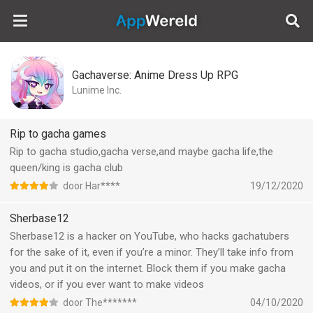
AppWereld
Gachaverse: Anime Dress Up RPG
Lunime Inc.
Rip to gacha games
Rip to gacha studio,gacha verse,and maybe gacha life,the
queen/king is gacha club
door Har****
19/12/2020
Sherbase12
Sherbase12 is a hacker on YouTube, who hacks gachatubers
for the sake of it, even if you’re a minor. They’ll take info from
you and put it on the internet. Block them if you make gacha
videos, or if you ever want to make videos
door The*******
04/10/2020