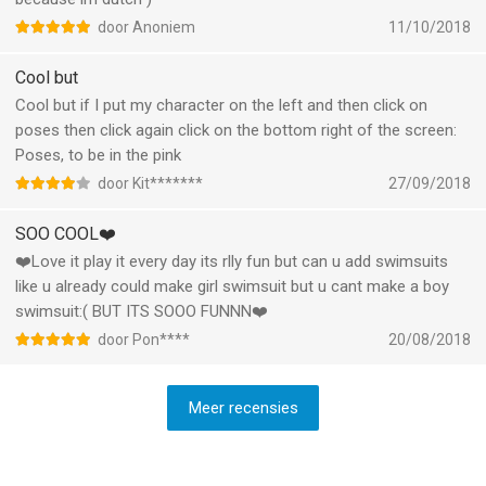
door Anoniem
11/10/2018
Cool but
Cool but if I put my character on the left and then click on
poses then click again click on the bottom right of the screen:
Poses, to be in the pink
door Kit*******
27/09/2018
SOO COOL❤️
❤️Love it play it every day its rlly fun but can u add swimsuits
like u already could make girl swimsuit but u cant make a boy
swimsuit:( BUT ITS SOOO FUNNN❤️
door Pon****
20/08/2018
Meer recensies