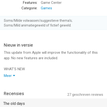
- Three different Arena modes: Auto, Element, and Skill!
Features:
Game Center
- Cosplay as your favorite units from Gacha World and Anime
Categorie:
Games
Gacha!
- Free 2 Play, you can farm for Gems easily!
Soms/Milde volwassen/suggestieve thema’s;
- GameCenter Leaderboards & Achievements!
Soms/Mild animatiegeweld of fictief geweld.
- Play offline! No Wi-Fi is needed to play!
«Notes»
Nieuw in versie
- The game has been optimized for newer Apple devices and
may lag/crash on older devices.
This update from Apple will improve the functionality of this
- Please restart the game if you experience lag over time.
app. No new features are included.
Thank you for playing Gacha Studio!!!!! ガチャスタジオ
WHAT'S NEW
- New clothing, hairstyles, weapons, capes, mouths, and hats
Meer
--
added.
- New customization, poses, backgrounds, and more!
Gacha Studio (Anime Dress Up) van Lunime Inc. is een app
- Chat Feature has been added.
Recensies
27
geschreven reviews
voor iPhone, iPad en iPod touch met iOS versie 6.0 of hoger,
- 28 Chat Channels with Language-specified.
geschikt bevonden voor gebruikers met leeftijden vanaf
9 jaar
.
- Chat Profile system added.
The old days