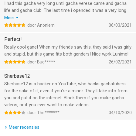
- Doubled XP for Arena.
I had this gacha very long until gacha verese came and gacha
Informatie voor Gacha Studio (Anime Dress Up)is het laatst
- Doubled Limit Breaking for x4 stats.
life and gacha club. The last time i opended it was a very long
vergeleken op 6 Aug om 21:20.
- Increased Pet Max Level.
time and then...... I remover it from my iPad, So totdat i was
Meer
- Lotto system upon completing Free Gems.
looking for a app for tiktok and i saw it agian i opend it and my
door Anoniem
06/03/2021
- Import / Export Feature has been added.
mind was like: :0 old days
Perfect!
Really cool gane! When my friends saw this, they said i was girly
and stupid, but this game fits both genders! Nice wprk Lunime!
door Bug*****
26/02/2021
Sherbase12
Sherbase12 is a hacker on YouTube, who hacks gachatubers
for the sake of it, even if you’re a minor. They’ll take info from
you and put it on the internet. Block them if you make gacha
videos, or if you ever want to make videos
door The*******
04/10/2020
Meer recensies