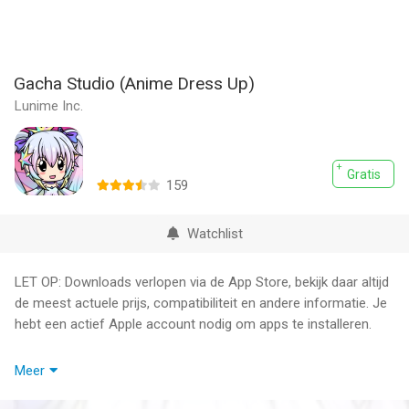
Gacha Studio (Anime Dress Up)
Lunime Inc.
Gratis
159
Watchlist
LET OP: Downloads verlopen via de App Store, bekijk daar altijd
de meest actuele prijs, compatibiliteit en andere informatie. Je
hebt een actief Apple account nodig om apps te installeren.
« Welcome to Gacha Studio »
Meer
The ultimate Anime Dress-Up app! Create your own anime