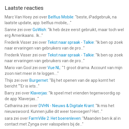
Laatste reacties
Marc Van Hoey
zei over
Belfius Mobile
: "
beste, iPadgebruik, na
laatste update, app. belfius mobile,...
"
Sanne
zei over
GoWish
: "
Ik heb deze eerst gebruikt, maar toch wel
erg Amerikaans.. Ik...
"
Frederik Visser
zei over
Tekst naar spraak - Talkie
: "
Ik ben op zoek
naar ervaringen van gebruikers van de pro...
"
Frederik Visser
zei over
Tekst naar spraak - Talkie
: "
Ik ben op zoek
naar ervaringen van gebruikers van de pro...
"
Mario van Gool
zei over
Vue NL
: "
1 groot drama. Account van mijn
zoon niet meer in te loggen....
"
Thijs
zei over
Burgernet
: "
Bij het openen van de app komt het
bericht ""Er is iets...
"
Barry
zei over
Klaverjas
: "
Ik speel met vrienden tegenwoordig op
de app ‘Klaverjas...
"
Catharina
zei over
DVHN - Nieuws & Digitale Krant
: "
Ik mis het
nieuwswoord. Kunnen jullie dit weer toevoegen? Het...
"
sara
zei over
FarmVille 2: Het boerenleven
: "
Maanden ben ik al in
contact met Zynga over valsspelers bij de...
"