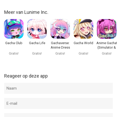
Meer van Lunime Inc.
Gacha Club
Gacha Life
Gachaverse:
Gacha World
Anime Gacha
Anime Dress
(Simulator &
Up RPG
RPG)
Gratis!
Gratis!
Gratis!
Gratis!
Gratis!
Reageer op deze app