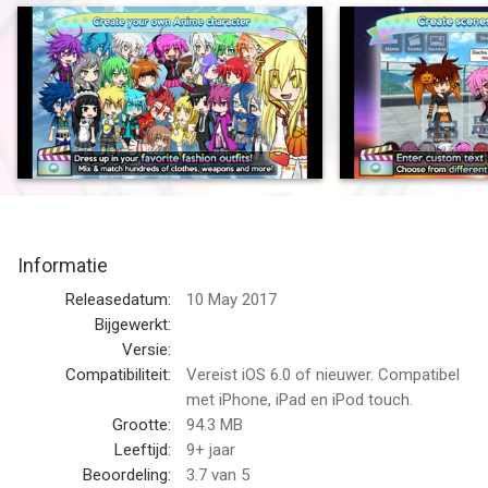
styled characters and dress them up in your favorite fashion
outfits! Boys and girls can choose from hundreds of dresses,
shirts, hairstyles, hats, and much more! After designing your
characters, enter the Studio and create any scene you can
imagine! Strike up your favorite pose and add text bubbles with
your own messages! Choose from over a hundred
backgrounds to create the perfect scene! For even more fun,
collect and gacha rare pets and train them in the Arena! Enter
the Gacha Studio today! Lights, camera, action!
Informatie
«Game Features»
Releasedatum:
10 May 2017
- Dress up your characters with the latest anime fashion! Mix
Bijgewerkt:
and match hundreds of clothes, weapons, hats, and more!
Versie:
- Customize your personal look! Change your hairstyle, eyes,
Compatibiliteit:
Vereist iOS 6.0 of nieuwer. Compatibel
mouth, and more!
met iPhone, iPad en iPod touch.
- Create your own scenes in Studio Mode! Enter custom text
Grootte:
94.3 MB
for your characters and choose from many different poses!
Leeftijd:
9+ jaar
- Collect and Gacha over 100 Pets to train in the Arena!
Beoordeling:
3.7
van 5