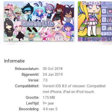
anime styled characters and dress them up in your favorite
fashion outfits! Choose from hundreds of dresses, shirts,
hairstyles, weapons, and much more! After designing your
characters, enter the Studio and create any scene you can
imagine! Choose from over a hundred backgrounds to create
the perfect story!
Enter the new Life mode to explore different areas and meet
new friends along the way! Chat with NPCs and learn more
about them, they might even give you a surprise! Play your
Informatie
favorite mini-games and collect gems to Gacha for rare gifts
to add to your collection! The possibilities are endless! What
Releasedatum:
30 Oct 2018
are you waiting for? Jump into Gacha Life and begin your
Bijgewerkt:
24 Jun 2019
journey today!
Versie:
7.0
Compatibiliteit:
Vereist iOS 8.0 of nieuwer. Compatibel
CREATE YOUR OWN CHARACTERS
met iPhone, iPad en iPod touch.
- Dress up your characters with the latest anime fashion! Mix
Grootte:
175 MB
and match hundreds of clothes, weapons, hats, and more!
Leeftijd:
9+ jaar
Now with 20 Character Slots!
Beoordeling:
4.4
van 5