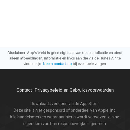
Disclaimer: AppWereld is geen eigenaar van deze applicatie en biedt
alleen afbeeldingen, informatie en links aan die via de iTunes API te
vinden zijn.
Neem contact op
bij eventuele vragen.
Contact
Privacybeleid en Gebruiksvoorwaarden
·
Downloads verlopen via de App Store.
Deze site is niet gesponsord of onderdeel van Apple, Inc.
Alle handelsmerken waarnaar hierin wordt verwezen zijn het
eigendom van hun respectievelijke eigenaren.