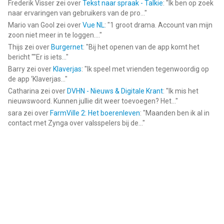
Frederik Visser
zei over
Tekst naar spraak - Talkie
: "
Ik ben op zoek
naar ervaringen van gebruikers van de pro...
"
Mario van Gool
zei over
Vue NL
: "
1 groot drama. Account van mijn
zoon niet meer in te loggen....
"
Thijs
zei over
Burgernet
: "
Bij het openen van de app komt het
bericht ""Er is iets...
"
Barry
zei over
Klaverjas
: "
Ik speel met vrienden tegenwoordig op
de app ‘Klaverjas...
"
Catharina
zei over
DVHN - Nieuws & Digitale Krant
: "
Ik mis het
nieuwswoord. Kunnen jullie dit weer toevoegen? Het...
"
sara
zei over
FarmVille 2: Het boerenleven
: "
Maanden ben ik al in
contact met Zynga over valsspelers bij de...
"