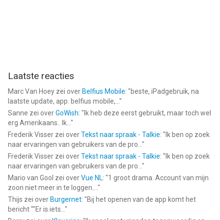
Laatste reacties
Marc Van Hoey
zei over
Belfius Mobile
: "
beste, iPadgebruik, na
laatste update, app. belfius mobile,...
"
Sanne
zei over
GoWish
: "
Ik heb deze eerst gebruikt, maar toch wel
erg Amerikaans.. Ik...
"
Frederik Visser
zei over
Tekst naar spraak - Talkie
: "
Ik ben op zoek
naar ervaringen van gebruikers van de pro...
"
Frederik Visser
zei over
Tekst naar spraak - Talkie
: "
Ik ben op zoek
naar ervaringen van gebruikers van de pro...
"
Mario van Gool
zei over
Vue NL
: "
1 groot drama. Account van mijn
zoon niet meer in te loggen....
"
Thijs
zei over
Burgernet
: "
Bij het openen van de app komt het
bericht ""Er is iets...
"