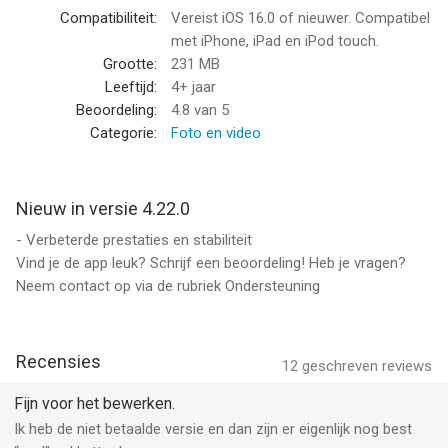
op Instagram met slechts één tik!
Compatibiliteit:
Vereist iOS 16.0 of nieuwer. Compatibel
met iPhone, iPad en iPod touch.
APP-PICTOGRAMMEN
Grootte:
231 MB
Personaliseer je iPhone-startscherm en geniet van een nieuwe
Leeftijd:
4+ jaar
look! FLTR bevat verschillende packs die bij jouw stijl passen!
Beoordeling:
4.8
van 5
Categorie:
Foto en video
COVERS VOOR INSTAGRAM-HOOGTEPUNTEN
Maak je profiel creatiever. Laat je populaire verhalen op de
beste manier zien en zorg dat je merk in het oog springt!
Nieuw in versie 4.22.0
- Verbeterde prestaties en stabiliteit
Kies GRATIS een preset die bij je foto's past en zorg ervoor dat
Vind je de app leuk? Schrijf een beoordeling! Heb je vragen?
je foto's er geweldig uit komen te zien!
Neem contact op via de rubriek Ondersteuning
FLTR PRO:
Met een premiumabonnement krijg je:
• Toegang tot alle presets
Recensies
12
geschreven reviews
• Geen advertenties
• Elke week een nieuwe preset
Fijn voor het bewerken.
Ik heb de niet betaalde versie en dan zijn er eigenlijk nog best