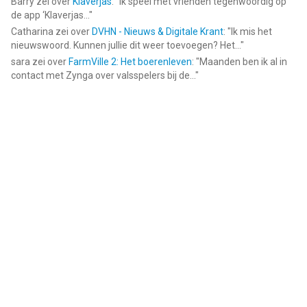
Barry
zei over
Klaverjas
: "
Ik speel met vrienden tegenwoordig op
de app ‘Klaverjas...
"
Catharina
zei over
DVHN - Nieuws & Digitale Krant
: "
Ik mis het
nieuwswoord. Kunnen jullie dit weer toevoegen? Het...
"
sara
zei over
FarmVille 2: Het boerenleven
: "
Maanden ben ik al in
contact met Zynga over valsspelers bij de...
"