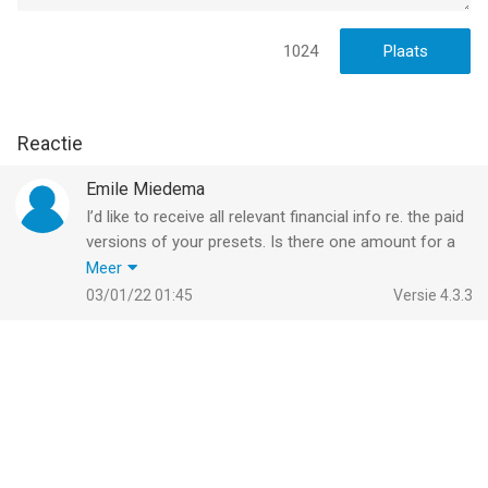
1024
Reactie
Emile Miedema
I’d like to receive all relevant financial info re. the paid
versions of your presets. Is there one amount for a
lifetime subscription? Lifetime is relevant in my case,
Meer
cause I am 71 years old. I am not a big fan of
03/01/22 01:45
Versie 4.3.3
monthly subscriptions. I just bought the
photographer’s bundle of Adobe, incl. Photoshop and
Lightroom. Thanks in advance.
With regards,
Emile