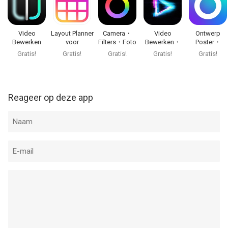
Fotofilter voor Lightroom・FLTR van Onelight Apps CY Ltd is
een app voor iPhone, iPad en iPod touch met iOS versie 16.0 of
hoger, geschikt bevonden voor gebruikers met leeftijden vanaf
Video
Layout Planner
Camera・
Video
Ontwerp
4 jaar
.
Bewerken
voor
Filters・Foto
Bewerken・
Poster・
Foto Filter・
Instagram
Bewerken
Editor - VidLab
Foto・Desig
Gratis!
Gratis!
Gratis!
Gratis!
Gratis!
TON
Lab
Informatie voor Fotofilter voor Lightroom・FLTRis het laatst
vergeleken op 8 Aug om 03:38.
Reageer op deze app