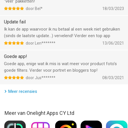
Kies uit verschillende aankoopopties:
“veel” pakketten!
• Abonnement van 1 maand
door Bel*
18/03/2023
• Abonnement van 12 maanden
• Levenslange toegang
Update fail
• 1 pakket
Ik kan de app waarvoor ik nu betaal al een week niet gebruiken
(sinds de laatste update…) vervelend! Verder een top app
Je kunt je abonnement zelf beheren, en je kunt automatisch
door Len*******
13/06/2021
hernieuwen uitzetten door naar de iTunes-accountinstellingen
van de gebruiker te gaan. Bezoek, voor meer informatie, de
Goede app!
volgende link: https://support.apple.com/nl-nl/HT202039. Het
Goede app, enige wat ik mis is wat meer voor product foto’s
annuleren van het huidige abonnement, tijdens de actieve
goede filters. Verder voor portret en bloggers top!
abonnementsperiode, is niet toegestaan. Het niet gebruikte
door Jus*******
08/03/2021
deel van een gratis proefperiode wordt opgegeven wanneer de
gebruiker een abonnement aanschaft
Meer recensies
Gebruikersovereenkomst: https://onelightapps.io/privacy-policy
Privacybeleid: http://fltr.pro/privacy.pdf
Meer van Onelight Apps CY Ltd
--