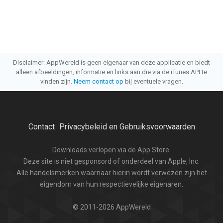
Disclaimer: AppWereld is geen eigenaar van deze applicatie en biedt
alleen afbeeldingen, informatie en links aan die via de iTunes API te
vinden zijn.
Neem contact op
bij eventuele vragen.
Contact
Privacybeleid en Gebruiksvoorwaarden
·
Downloads verlopen via de App Store.
Deze site is niet gesponsord of onderdeel van Apple, Inc.
Alle handelsmerken waarnaar hierin wordt verwezen zijn het
eigendom van hun respectievelijke eigenaren.
© 2011-2026 AppWereld