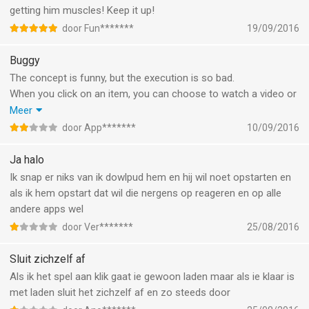
getting him muscles! Keep it up!
door Fun*******
19/09/2016
Buggy
The concept is funny, but the execution is so bad.
When you click on an item, you can choose to watch a video or
skip it. Doesn't matter what you tap on, you always must watch
Meer
an ad. This is so badly designed. They don't even know what
door App*******
10/09/2016
"skip" means.
Ja halo
Ik snap er niks van ik dowlpud hem en hij wil noet opstarten en
als ik hem opstart dat wil die nergens op reageren en op alle
andere apps wel
door Ver*******
25/08/2016
Sluit zichzelf af
Als ik het spel aan klik gaat ie gewoon laden maar als ie klaar is
met laden sluit het zichzelf af en zo steeds door