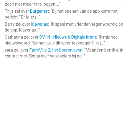
zoon niet meer in te loggen....
"
Thijs
zei over
Burgernet
: "
Bij het openen van de app komt het
bericht ""Er is iets...
"
Barry
zei over
Klaverjas
: "
Ik speel met vrienden tegenwoordig op
de app ‘Klaverjas...
"
Catharina
zei over
DVHN - Nieuws & Digitale Krant
: "
Ik mis het
nieuwswoord. Kunnen jullie dit weer toevoegen? Het...
"
sara
zei over
FarmVille 2: Het boerenleven
: "
Maanden ben ik al in
contact met Zynga over valsspelers bij de...
"