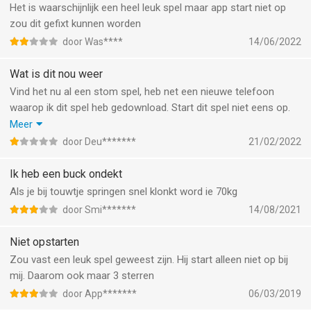
Het is waarschijnlijk een heel leuk spel maar app start niet op
zou dit gefixt kunnen worden
door Was****
14/06/2022
Wat is dit nou weer
Vind het nu al een stom spel, heb net een nieuwe telefoon
waarop ik dit spel heb gedownload. Start dit spel niet eens op.
Belachelijk heb 10 min gewacht en en de balk waar je ziet dat hij
Meer
opstart is binnen 10 min nog niet eens over een kwart heen……ik
door Deu*******
21/02/2022
download dit echt niet meer.
Ik heb een buck ondekt
Als je bij touwtje springen snel klonkt word ie 70kg
door Smi*******
14/08/2021
Niet opstarten
Zou vast een leuk spel geweest zijn. Hij start alleen niet op bij
mij. Daarom ook maar 3 sterren
door App*******
06/03/2019