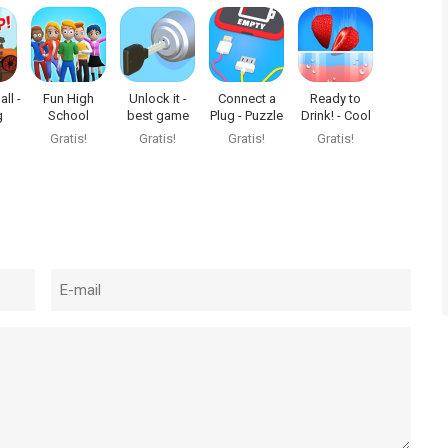
ll -
Fun High
Unlock it -
Connect a
Ready to
g
School
best game
Plug - Puzzle
Drink! - Cool
Game
game
Gratis!
Gratis!
Gratis!
Gratis!