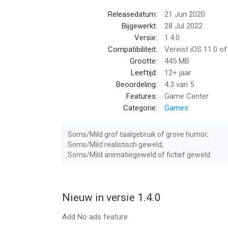
Releasedatum:
21 Jun 2020
Bijgewerkt:
28 Jul 2022
Versie:
1.4.0
Compatibiliteit:
Vereist iOS 11.0 o
Grootte:
445 MB
Leeftijd:
12+ jaar
Beoordeling:
4.3
van 5
Features:
Game Center
Categorie:
Games
Soms/Mild grof taalgebruik of grove humor;
Soms/Mild realistisch geweld;
Soms/Mild animatiegeweld of fictief geweld.
Nieuw in versie 1.4.0
Add No ads feature