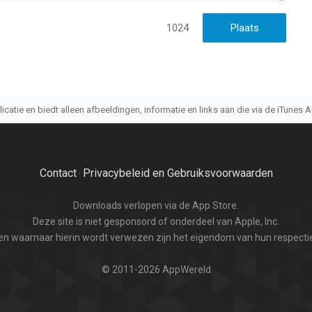
1024
atie en biedt alleen afbeeldingen, informatie en links aan die via de iTunes AP
Contact
Privacybeleid en Gebruiksvoorwaarden
·
Downloads verlopen via de App Store.
Deze site is niet gesponsord of onderdeel van Apple, Inc.
n waarnaar hierin wordt verwezen zijn het eigendom van hun respectie
© 2011-2026 AppWereld