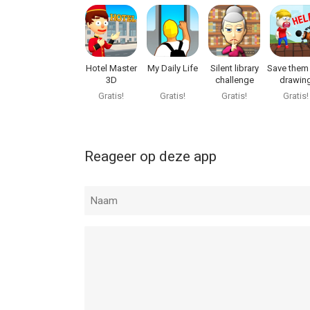
Hotel Master
My Daily Life
Silent library
Save them a
3D
challenge
drawin
puzzle
Gratis!
Gratis!
Gratis!
Gratis!
Reageer op deze app