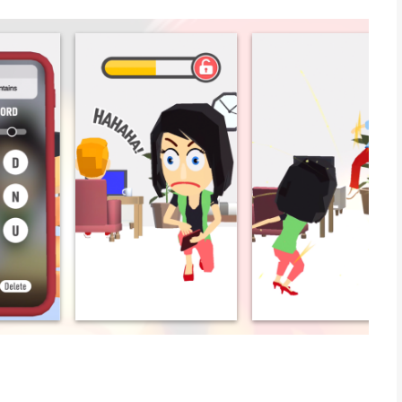
rtphone that was hung in various ways without barre to the
 iPhone app met iOS versie 11.0 of hoger, geschikt bevonden
et laatst vergeleken op 7 Aug om 18:34.