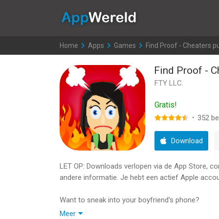
AppWereld
Home
>
Apps
>
Games
>
Find Proof - Cheaters p
Find Proof - C
FTY LLC.
Gratis!
·
352
be
Download
LET OP: Downloads verlopen via de App Store, contr
andere informatie. Je hebt een actief Apple accou
Want to sneak into your boyfriend's phone?
Meer