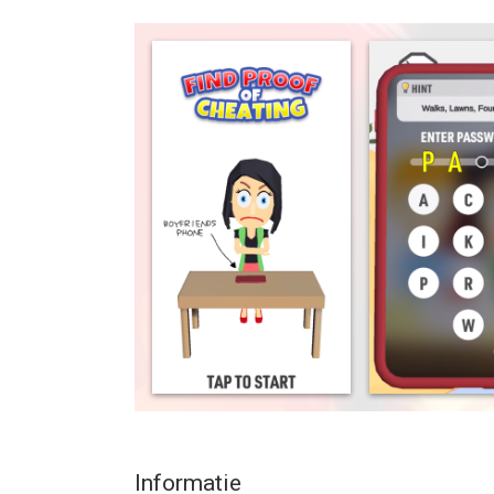
You get angry if you do it in reality, right?
But ok, this is a game!
This game is an application that unlocks the sma
boyfriend.
Can you release it without your boyfriend?
--
Find Proof - Cheaters puzzle van FTY LLC. is een
voor gebruikers met leeftijden vanaf
12 jaar
.
Informatie voor Find Proof - Cheaters puzzleis h
Informatie