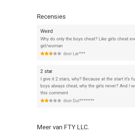
Recensies
Weird
Why do only the boys cheat? Like girls cheat e
girl/woman
door Lar***
2 star
I give it 2 stars, why? Because at the start it’s 
boys always cheat, why the girls never? And I wa
this comment
door Dut*******
Meer van FTY LLC.