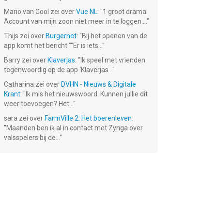
Mario van Gool
zei over
Vue NL
: "
1 groot drama.
Account van mijn zoon niet meer in te loggen....
"
Thijs
zei over
Burgernet
: "
Bij het openen van de
app komt het bericht ""Er is iets...
"
Barry
zei over
Klaverjas
: "
Ik speel met vrienden
tegenwoordig op de app ‘Klaverjas...
"
Catharina
zei over
DVHN - Nieuws & Digitale
Krant
: "
Ik mis het nieuwswoord. Kunnen jullie dit
weer toevoegen? Het...
"
sara
zei over
FarmVille 2: Het boerenleven
:
"
Maanden ben ik al in contact met Zynga over
valsspelers bij de...
"