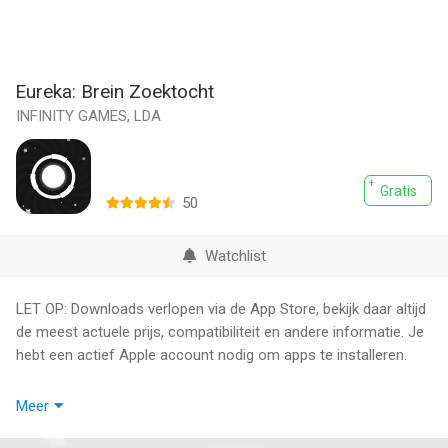
Eureka: Brein Zoektocht
INFINITY GAMES, LDA
Gratis
50
Watchlist
LET OP: Downloads verlopen via de App Store, bekijk daar altijd
de meest actuele prijs, compatibiliteit en andere informatie. Je
hebt een actief Apple account nodig om apps te installeren.
Als je denkt dat je slim bent, denk dan twee keer na!
Meer
Eureka is het juiste breinspel om te vertellen of je een echt
genie bent!