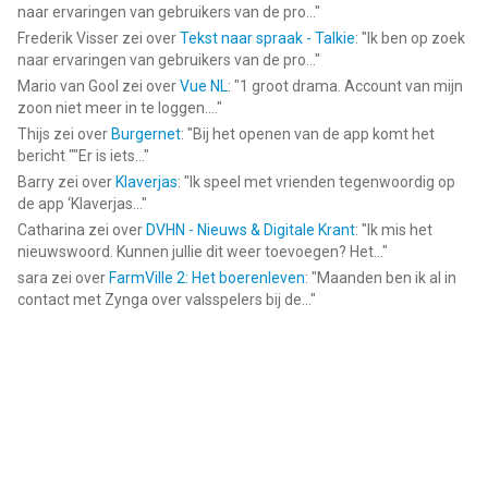
naar ervaringen van gebruikers van de pro...
"
Frederik Visser
zei over
Tekst naar spraak - Talkie
: "
Ik ben op zoek
naar ervaringen van gebruikers van de pro...
"
Mario van Gool
zei over
Vue NL
: "
1 groot drama. Account van mijn
zoon niet meer in te loggen....
"
Thijs
zei over
Burgernet
: "
Bij het openen van de app komt het
bericht ""Er is iets...
"
Barry
zei over
Klaverjas
: "
Ik speel met vrienden tegenwoordig op
de app ‘Klaverjas...
"
Catharina
zei over
DVHN - Nieuws & Digitale Krant
: "
Ik mis het
nieuwswoord. Kunnen jullie dit weer toevoegen? Het...
"
sara
zei over
FarmVille 2: Het boerenleven
: "
Maanden ben ik al in
contact met Zynga over valsspelers bij de...
"