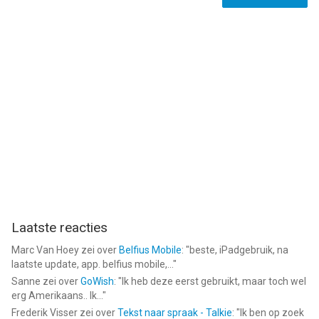
Laatste reacties
Marc Van Hoey
zei over
Belfius Mobile
: "
beste, iPadgebruik, na
laatste update, app. belfius mobile,...
"
Sanne
zei over
GoWish
: "
Ik heb deze eerst gebruikt, maar toch wel
erg Amerikaans.. Ik...
"
Frederik Visser
zei over
Tekst naar spraak - Talkie
: "
Ik ben op zoek