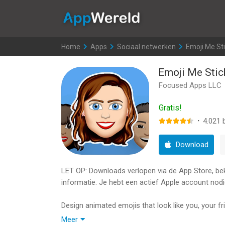
AppWereld
Home
>
Apps
>
Sociaal netwerken
>
Emoji Me St
Emoji Me Stic
Focused Apps LLC
Gratis!
·
4.021
b
Download
LET OP: Downloads verlopen via de App Store, bekij
informatie. Je hebt een actief Apple account nodi
Design animated emojis that look like you, your fri
Meer