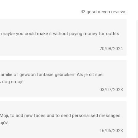
42
geschreven reviews
d maybe you could make it without paying money for outfits
20/08/2024
familie of gewoon fantasie gebruiken! Als je dit spel
k dog emoji!
03/07/2023
eMoji, to add new faces and to send personalised messages.
ji’s!
16/05/2023