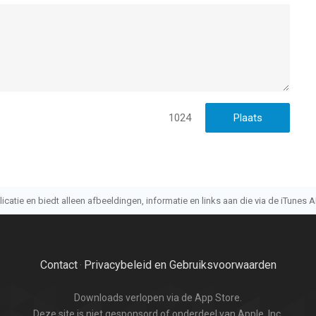
1024
atie en biedt alleen afbeeldingen, informatie en links aan die via de iTunes AP
Contact
Privacybeleid en Gebruiksvoorwaarden
·
Downloads verlopen via de App Store.
Deze site is niet gesponsord of onderdeel van Apple, Inc.