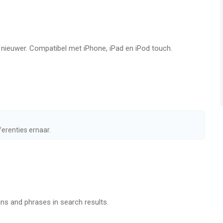
tst vergeleken op 8 Aug om 16:56.
f nieuwer. Compatibel met iPhone, iPad en iPod touch.
ferenties ernaar.
ns and phrases in search results.