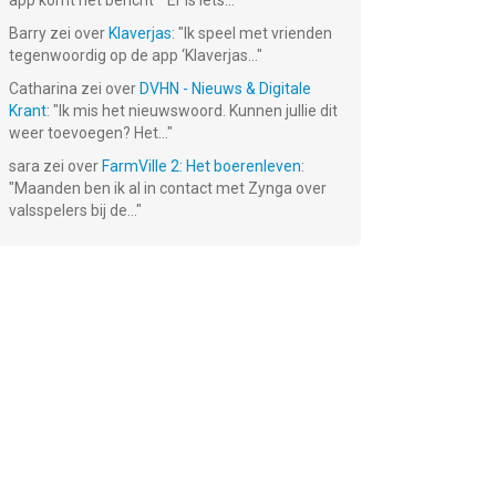
app komt het bericht ""Er is iets...
"
Barry
zei over
Klaverjas
: "
Ik speel met vrienden
tegenwoordig op de app ‘Klaverjas...
"
Catharina
zei over
DVHN - Nieuws & Digitale
Krant
: "
Ik mis het nieuwswoord. Kunnen jullie dit
weer toevoegen? Het...
"
sara
zei over
FarmVille 2: Het boerenleven
:
"
Maanden ben ik al in contact met Zynga over
valsspelers bij de...
"