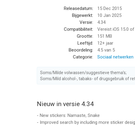
Releasedatum:
15 Dec 2015
Informatie voor Emoji Me Sticker Makeris het laa
Bijgewerkt:
10 Jan 2025
Versie:
4.34
Compatibiliteit:
Vereist iOS 15.0 o
Grootte:
151 MB
Leeftijd:
12+ jaar
Beoordeling:
4.5
van 5
Categorie:
Sociaal netwerken
Soms/Milde volwassen/suggestieve thema’s;
Soms/Mild alcohol-, tabaks- of drugsgebruik of re
Nieuw in versie 4.34
- New stickers: Namaste, Snake
- Improved search by including more sticker desig