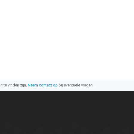
I te vinden zijn.
Neem contact op
bij eventuele vragen.